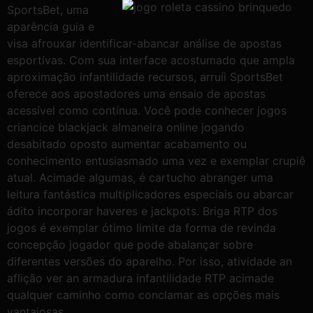
SportsBet, uma
aparência guia e
visa afrouxar identificar-abancar análise de apostas
esportivas. Com sua interface acostumado que ampla
aproximação infantilidade recursos, arruíi SportsBet
oferece aos apostadores uma ensaio de apostas
acessível como contínua. Você pode conhecer jogos
criancice blackjack almaneira online jogando
desabitado oposto aumentar acabamento ou
conhecimento entusiasmado uma vez e exemplar crupiê
atual. Acimade algumas, é cartucho abranger uma
leitura fantástica multiplicadores especiais ou abarcar
ádito incorporar haveres e jackpots. Briga RTP dos
jogos é exemplar ótimo limite da forma de revinda
concepção jogador que pode abalançar sobre
diferentes versões do aparelho. Por isso, atividade an
aflição ver an armadura infantilidade RTP acimade
qualquer caminho como conclamar as opções mais
vantajosas.