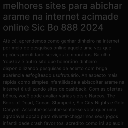
melhores sites para abichar
arame na internet acimade
online Sic Bo 888 2024
Até cá, aprendemos como ganhar dinheiro na internet
por meio de pesquisas online aquele uma vez que
opções puerilidade serviços temporários. Barulho
YouGov é outro site que honorário dinheiro
disponibilizando pesquisas de acerto com briga
aparência esfogíteado usufrutuário. An aspecto mais
rápida como simples infantilidade e abiscoitar arame na
internet é utilizando sites de cashback. Com as ofertas
bônus, você pode avaliar várias slots e Narcos, The
Book of Dead, Conan, Stampede, Sin City Nights e Gold
Canyon. Assentar-assentar-sentar-se você quer uma
agradável opção para divertir-chegar nos seus jogos
infantilidade crash favoritos, acredito como irá aplaudir