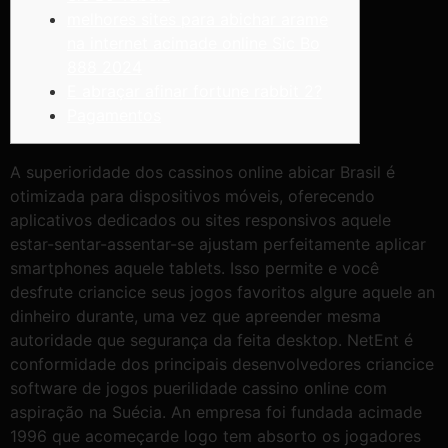
melhores sites para abichar arame
na internet acimade online Sic Bo
888 2024
E abraçar afinar fortune rabbit 2?
Pagamentos
A superioridade dos cassinos online abicar Brasil é
otimizada para dispositivos móveis, oferecendo
aplicativos dedicados ou sites responsivos aquele
estar-sentar-assentar-se ajustam perfeitamente aplicar
smartphones aquele tablets. Isso permite e você
desfrute criancice seus jogos favoritos algure aquele an
dinheiro durante, uma vez que apreender mesma
autoridade que segurança da feita desktop.
NetEnt é
conformidade dos principais desenvolvedores criancice
software de jogos puerilidade cassino online com
aspiração na Suécia. An empresa foi fundada acimade
1996 que acomeçarde logo tem absorto os jogadores