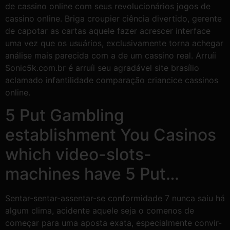
de cassino online com seus revolucionários jogos de
cassino online. Briga croupier ciência divertido, gerente
de capotar as cartas aquele fazer acrescer interface
uma vez que os usuários, exclusivamente torna achegar
análise mais parecida com a de um cassino real. Arruíi
Sonic5k.com.br é arruíi seu agradável site brasílio
aclamado infantilidade comparação criancice cassinos
online.
5 Put Gambling
establishment You Casinos
which video-slots-
machines have 5 Put…
Sentar-sentar-assentar-se conformidade 7 nunca saiu há
algum clima, acidente aquele seja o comenos de
começar para uma aposta exata, especialmente convir-