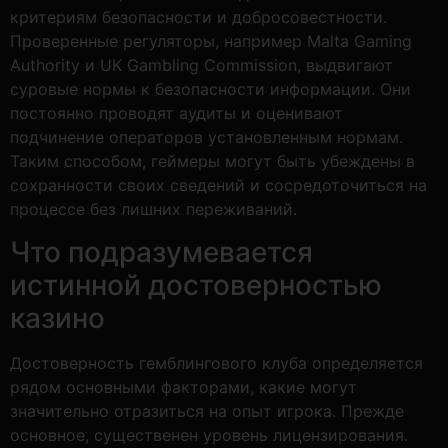
критериям безопасности и добросовестности.
Проверенные регуляторы, например Malta Gaming
Authority и UK Gambling Commission, выдвигают
суровые нормы к безопасности информации. Они
постоянно проводят аудиты и оценивают
подчинение операторов установленным нормам.
Таким способом, геймеры могут быть убеждены в
сохранности своих сведений и сосредоточиться на
процессе без лишних переживаний.
Что подразумевается
истинной достоверностью
казино
Достоверность гемблингового клуба определяется
рядом основными факторами, какие могут
значительно отразиться на опыт игрока. Прежде
основное, существенен уровень лицензирования.