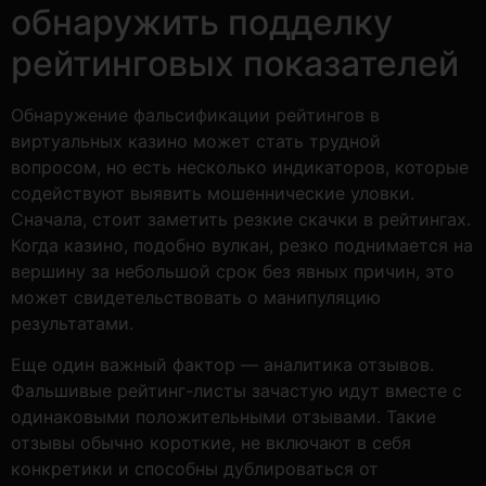
обнаружить подделку
рейтинговых показателей
Обнаружение фальсификации рейтингов в
виртуальных казино может стать трудной
вопросом, но есть несколько индикаторов, которые
содействуют выявить мошеннические уловки.
Сначала, стоит заметить резкие скачки в рейтингах.
Когда казино, подобно вулкан, резко поднимается на
вершину за небольшой срок без явных причин, это
может свидетельствовать о манипуляцию
результатами.
Еще один важный фактор — аналитика отзывов.
Фальшивые рейтинг-листы зачастую идут вместе с
одинаковыми положительными отзывами. Такие
отзывы обычно короткие, не включают в себя
конкретики и способны дублироваться от