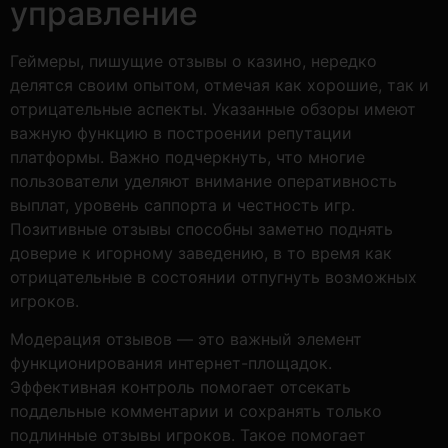
управление
Геймеры, пишущие отзывы о казино, нередко
делятся своим опытом, отмечая как хорошие, так и
отрицательные аспекты. Указанные обзоры имеют
важную функцию в построении репутации
платформы. Важно подчеркнуть, что многие
пользователи уделяют внимание оперативность
выплат, уровень саппорта и честность игр.
Позитивные отзывы способны заметно поднять
доверие к игорному заведению, в то время как
отрицательные в состоянии отпугнуть возможных
игроков.
Модерация отзывов — это важный элемент
функционирования интернет-площадок.
Эффективная контроль помогает отсекать
поддельные комментарии и сохранять только
подлинные отзывы игроков. Такое помогает