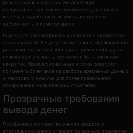
разнообразных игроков. Эксплуатация
специализированных инструментов для анализа
контента содействует выявить аномалии и
шаблонность в комментариях.
Ещё стоит рассматривать хронологию активности
пользователей. Когда учетные записи, публикующие
рецензии, сделаны в последнее время и обладают
низкую деятельность, это может быть сигналом
накрутки. Профессиональные игроки советуют
применять сочетание из разбора временных данных
и текстового анализа для более правильного
обнаружения жульнических стратегий.
Прозрачные требования
вывода денег
Прозрачные условия получения средств в
виртуальном казино становятся важным элементом