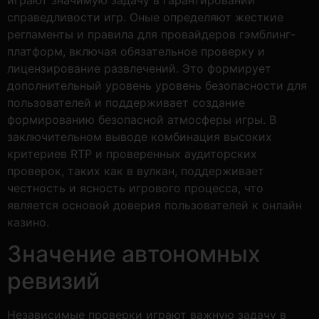
играют значимую задачу в гарантировании
справедливости игр. Оные определяют жесткие
регламенты и правила для провайдеров гэмблинг-
платформ, включая обязательное проверку и
лицензирование развлечений. Это формирует
дополнительный уровень уровень безопасности для
пользователей и поддерживает создание
формированию безопасной атмосферы игры. В
заключительном выводе комбинация высоких
критериев RTP и проверенных аудиторских
проверок, таких как в вулкан, поддерживает
честность и ясность игрового процесса, что
является основой доверия пользователей к онлайн
казино.
Значение автономных
ревизий
Независимые проверки играют важную задачу в