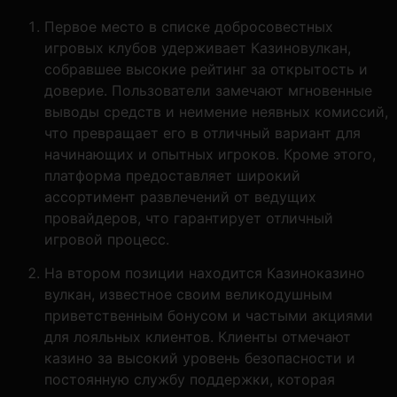
Первое место в списке добросовестных
игровых клубов удерживает Казиновулкан,
собравшее высокие рейтинг за открытость и
доверие. Пользователи замечают мгновенные
выводы средств и неимение неявных комиссий,
что превращает его в отличный вариант для
начинающих и опытных игроков. Кроме этого,
платформа предоставляет широкий
ассортимент развлечений от ведущих
провайдеров, что гарантирует отличный
игровой процесс.
На втором позиции находится Казиноказино
вулкан, известное своим великодушным
приветственным бонусом и частыми акциями
для лояльных клиентов. Клиенты отмечают
казино за высокий уровень безопасности и
постоянную службу поддержки, которая