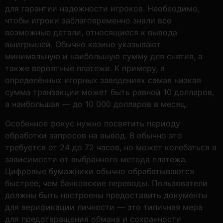
для гарантии надежности игроков. Необходимо,
чтобы игроки заблаговременно знали все
возможные детали, относящиеся к вывода
выигрышей. Обычно казино указывают
минимальную и наибольшую сумму для снятия, а
также вероятные платежи. К примеру, в
определённых игорных заведениях самая низкая
сумма транзакции может быть равной 10 долларов,
а наибольшая — до 10 000 долларов в месяц.
Особенное фокус нужно посвятить периоду
обработки запросов на вывод. В обычно это
требуется от 24 до 72 часов, но может колебаться в
зависимости от выбранного метода платежа.
Цифровые бумажники обычно обрабатываются
быстрее, чем банковские переводы. Пользователи
должны быть настроены предоставить документы
для верификации личности — это типичная мера
для предотвращения обмана и сохранности