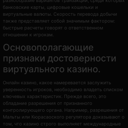
разнообразие вариантов транзакций, среди которых
банковские карты, цифровые кошельки и
виртуальные валюты. Скорость перевода добычи
также представляет собой значимым фактором:
быстрые расчеты говорят о ответственном
отношении к игрокам.
Основополагающие
признаки достоверности
виртуального казино.
Онлайн казино, какое намеревается заслужить
уверенность игроков, необходимо владеть списком
ключевых характеристик. Прежде всего, это
обладание разрешения от признанного
контролирующего органа. Например, разрешения от
Мальты или Кюрасаоского регулятора доказывают о
том, что казино строго выполняет международные