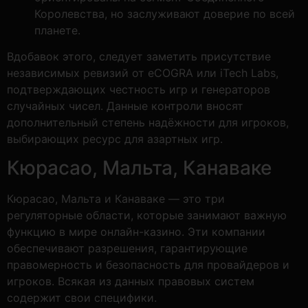
Королевства, но заслуживают доверие по всей
планете.
Вдобавок этого, следует заметить присутствие
независимых ревизий от eCOGRA или iTech Labs,
подтверждающих честность игр и генераторов
случайных чисел. Данные контроли вносят
дополнительный степень надёжности для игроков,
выбирающих ресурс для азартных игр.
Кюрасао, Мальта, Канаваке
Кюрасао, Мальта и Канаваке — это три
регуляторные области, которые занимают важную
функцию в мире онлайн-казино. Эти компании
обеспечивают разрешения, гарантирующие
правомерность и безопасность для провайдеров и
игроков. Всякая из данных правовых систем
содержит свои специфики.