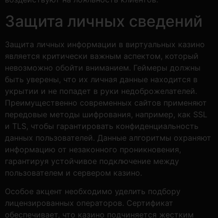
Защита личных сведений
Защита личных информации в виртуальных казино
является критически важным аспектом, который
невозможно обойти вниманием. Геймеры должны
быть уверены, что их личная данные находится в
укрытии и не попадет в руки недоброжелателей.
Преимущественно современных сайтов применяют
передовые методы шифрования, например, как SSL
и TLS, чтобы гарантировать конфиденциальность
данных пользователей. Данные алгоритмы охраняют
информацию от незаконного проникновения,
гарантируя устойчивое подключение между
пользователем и сервером казино.
Особое акцент необходимо уделить подбору
лицензированных операторов. Сертификат
обеспечивает, что казино подчиняется жестким