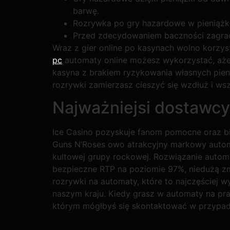
barwę.
Rozrywka po gry hazardowe w pieniążki
Przed zdecydowaniem baczności zagrać p
Wraz z gier online po kasynach wolno korzys
pc
automaty online możesz wykorzystać, ażeb
kasyna z brakiem ryzykowania własnych pieni
rozrywki zamierzasz cieszyć się wzdłuż i wsz
Najważniejsi dostawcy 
Ice Casino pozyskuje fanom pomocne oraz bie
Guns N’Roses owo atrakcyjny markowy automa
kultowej grupy rockowej. Rozwiązanie autom
bezpieczne RTP na poziomie 97%, niedużą zm
rozrywki na automaty, które to najczęściej w
naszym kraju. Kiedy grasz w automaty na pr
którym mógłbyś się skontaktować w przypad