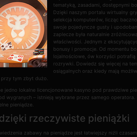
tematyką, zasadami, dostępnymi bo
Dzięki naszym portalu wirtualny gr
selekcja komputerów, licząc baczn
swoje pojedyncze gusty i upodobani
zaplecze była naturalnie zróżnicowa
właściwości. Jednym z ekscytujący
bonusy i promocje. Od momentu bo
lojalnościowe, ów korzyści potrafi
rozrywki. Dowiedz się więcej na t
osiągalnych oraz kiedy mają możli
 przy tym zbyt dużo.
znie jedno lokalne licencjonowane kasyno pod prawdziwe pi
 od wygranych – istnieją wybrane przez samego operatora. 
elne pieniądze.
zięki rzeczywiste pieniążki
iedzenia zabawy na pieniądze jest łatwiejszy niźli czasam