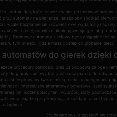
 to istotna idea, która zawsze winna pozostawać odpowi
rzy automaty na pieniadze, należałoby spotkać pierwotne
tać wcale bezpłatnie jak i również owe wydaje się nadzw
y uczynić testy, odnaleźć ulubioną wersję gry lub po pro
ędzy. Darmowe automaty sieciowy będą osiągalne też na te
erz w tym miejscu, gdzie masz dostęp do globalnej sieci.
automatów do gierek dzięki o
żące procedury płatności, oraz całodobową załogę klient
ty do gierek sieciowy który naskoczynatrze do odwiedzen
atu jest inspirowany twórczością teamu, a na bębnach poj
ienność i interesujące alternatywy bonusowe. Jeśli szuk
ybierają inni ludzie polscy fani, wypróbuj sloty pochodząc
awdziwe pieniądze przy kasynie, za każdym razem będzie
ku żądania.
Gry hazardowe, a szczególnie sloty