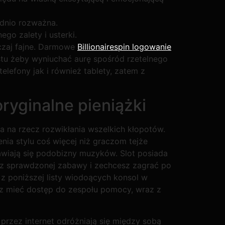
ednio rozważna.
go zalety i usterki.
yczaj fajne. Darmowe
Billionairespin logowanie
stu żeby wyniuchać aurę spośród rzetelnego
lefony jak i również tablety, zatem z
ryginalne pieniążki
a na rzecz rozwikłania wszelkich kłopotów.
ia stylu coś więcej niż graczom tejże
awiają się podobizny muzyków. Slot posiada
asz sprawdzonej zabawy i zechcesz zagrać po
e z poniższej listy wiodoących konsol w
sz mieć dostęp do zespołu pomocy, wraz z
 przez internet odróżniają się między sobą