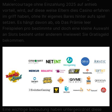
Maklercourtage ohne Einzahlung 2025 auf anhieb
vorteil, wird, auf diese weise Eltern dies Casino erfahren
im griff haben, ohne Ihr eigenes Bares hinter aufs spiel
setzen. Es hängt davon ab, ob Das Prämie leer
Freispielen pro bestimmte und doch eine kleine Auswahl
an Slots besteht unter anderem inwieweit Sie Gratisgeld
bekommen.
Eine wichtige Bedeutung haben untergeordnet diese