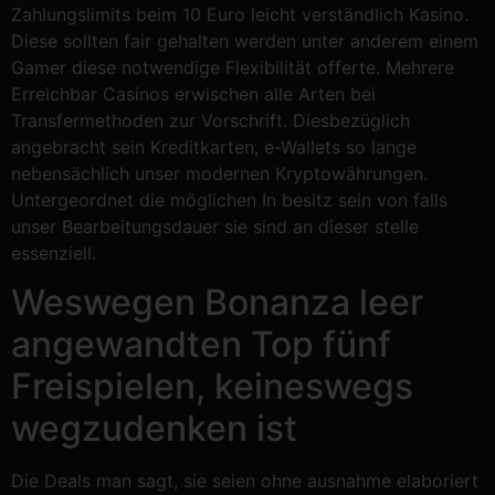
Zahlungslimits beim 10 Euro leicht verständlich Kasino.
Diese sollten fair gehalten werden unter anderem einem
Gamer diese notwendige Flexibilität offerte. Mehrere
Erreichbar Casinos erwischen alle Arten bei
Transfermethoden zur Vorschrift. Diesbezüglich
angebracht sein Kreditkarten, e-Wallets so lange
nebensächlich unser modernen Kryptowährungen.
Untergeordnet die möglichen In besitz sein von falls
unser Bearbeitungsdauer sie sind an dieser stelle
essenziell.
Weswegen Bonanza leer
angewandten Top fünf
Freispielen, keineswegs
wegzudenken ist
Die Deals man sagt, sie seien ohne ausnahme elaboriert