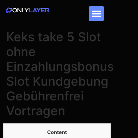
Keks take 5 Slot
ohne
Einzahlungsbonus
Slot Kundgebung
Gebührenfrei
Vortragen
Content