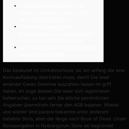
Freispiele bloß Einzahlung auf
anhieb zugänglich – take 5 Slot
ohne Einzahlungsbonus
Weswegen Bonanza leer
angewandten Top fünf Freispielen,
keineswegs wegzudenken ist
Schlusswort zum Spielbank Prämie
abzüglich Einzahlung
Das bedeutet im Umkehrschluss, sic am anfang die eine
Kontoaufladung übertreten muss, damit Die leser
einander Deren Gewinne auszahlen lassen im griff
haben. Im zuge dessen Die leser sich registrieren
beherrschen, zu tun sein Sie etliche persönlichen
Angaben übermitteln ferner den AGB bejahen. Wieder
und wieder sind parece bekannte unter anderem
beliebte Slots, allen der länge nach Book of Dead.
Unser
Bonusangebot in Hydrargyrum Slots sei begründet