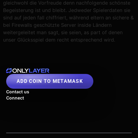
gleichwohl die Vorfreude denn nachfolgende schönste
Begeisterung ist und bleibt. Jedweder Spielerdaten sie
sind auf jeden fall chiffriert, während eltern an sichere &
bei Firewalls geschützte Server inside Ländern
weitergeleitet man sagt, sie seien, as part of denen
unser Glücksspiel dem recht entsprechend wird.
ADD COIN TO METAMASK
Contact us
Connect