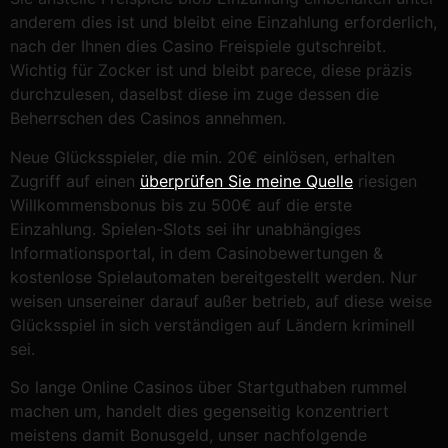
anderem dies ist und bleibt eine Einzahlung erforderlich,
nach der Ihnen dies Casino Freispiele gutschreibt.
Wichtig für Zocker ist und bleibt parece, diese präzis
durchzulesen, daselbst diese im zuge dessen die
Beherrschen des Casinos annehmen.
Neue Glücksspieler, die min. 20€ einlösen, erhalten
Zugriff auf einen
überprüfen Sie meine Quelle
riesigen
Willkommensbonus bis zu 500€ auf die erste
Einzahlung. Spielen-Slots sei ihr unabhängiges
Informationsportal, in dem Casinobewertungen &
kostenlose Spielautomaten bereitgestellt werden. Nur
weisen unsereiner darauf außer betrieb, auf diese weise
Glücksspiel in sich verständigen auf Ländern kriminell
sei.
So lange Online Casinos über Startguthaben rummel
machen um, handelt dies gegenseitig konzentriert
meistens damit Bonusgeld, unser nachfolgende