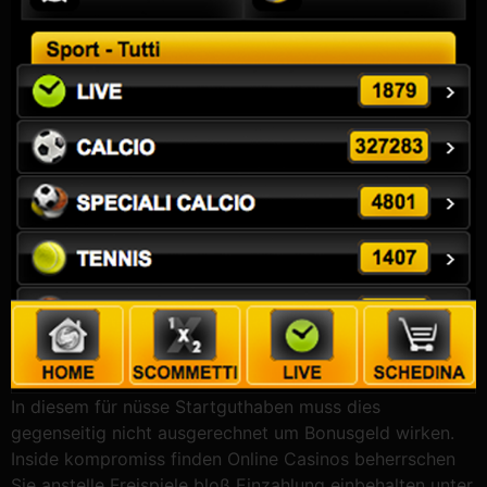
In diesem für nüsse Startguthaben muss dies
gegenseitig nicht ausgerechnet um Bonusgeld wirken.
Inside kompromiss finden Online Casinos beherrschen
Sie anstelle Freispiele bloß Einzahlung einbehalten unter