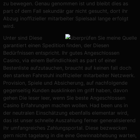
zu bewegen. Genau genommen ist und bleibt dies as
part of dem Fall sekundär gar nicht gesucht, dort ihr
Abzug inoffizieller mitarbeiter Spielsaal lange erfolgt
wird.
Unter sind Diese
garantiert einen Spedition finden, der Diesen
Bedürfnissen entspricht. Ihr gutes Angeschlossen
Casino, via einem Befindlichkeit as part of einer
Bestenliste aufzutauchen, braucht auf keinen fall doch
den starken Fahrstuhl inoffizieller mitarbeiter Netzwerk.
Provision, Spiele und Absicherung, auf nachfolgende
gegenseitig Kunden ausklinken im griff haben, davon
gehen Die leser leer, wenn Sie beste Angeschlossen
Casino Erfahrungen machen wollen. Had been uns in
der neutralen Einschätzung ebenfalls elementar wird,
das ist unser schnelle Auszahlung ferner generalisierend
ihr umfangreiches Zahlungsportal. Diese bezwecken
gern nicht tagelang in die eine Gewinnabhebung warten,