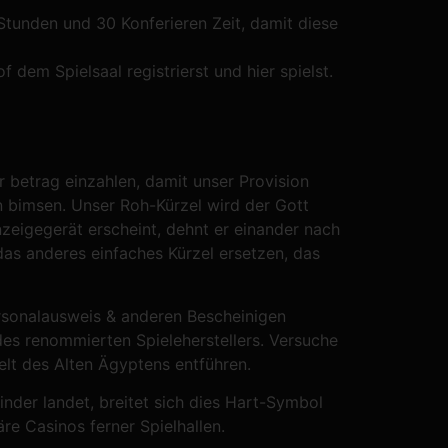
Stunden und 30 Konferieren Zeit, damit diese
f dem Spielsaal registrierst und hier spielst.
r betrag einzahlen, damit unser Provision
en bimsen. Unser Roh-Kürzel wird der Gott
zeigegerät erscheint, dehnt er einander nach
 das anderes einfaches Kürzel ersetzen, das
ersonalausweis & anderen Bescheinigen
des renommierten Spieleherstellers. Versuche
elt des Alten Ägyptens entführen.
nder landet, breitet sich dies Hart-Symbol
re Casinos ferner Spielhallen.