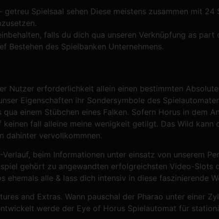
ig – getreu Spielsaal sehen Diese meistens zusammen mit 24 
mzusetzen.
 einbehalten, falls du dich qua unseren Verknüpfung as part o
tief Bestehen des Spielbanken Unternehmens.
er Nutzer erforderlichkeit allein einen bestimmten Absolute
ese unser Eigenschaften ihr Sondersymbole des Spielautomat
s qua einem Stübchen eines Falken. Sofern Horus in dem An
 keinen fall alleine meine wenigkeit getilgt. Das Wild kann
on dahinter vervollkommnen.
YC-Verlauf, beim Informationen unter einsatz von unserem P
nspiel gehört zu angewandten erfolgreichsten Video-Slots 
ehemals alle & lass dich intensiv in diese faszinierende W
tures and Extras. Wann pauschal der Pharao unter einer Zyli
entwickelt werde der Eye of Horus Spielautomat für stationä