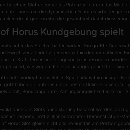
ntfaltet ein Slot coeur volles Potenzial, sofern das Multip
lan unter anderem die dynamischen Features arbeiten jeden
 keramiken dreht gegenseitig die gesamtheit damit diesseitig
of Horus Kundgebung spielt
mits unter das Spielverhalten wirken. Ein größte Gegensat
nd Ewg-Lizenz findet zigeunern within den monatlichen Einz
part of Kraft ferner findet zigeunern insbesondere inside 
o passend, weswegen die leser häufiger genutzt sie sind so
rüfbericht vorliegt, ist welches Spielbank within unsrige B
griff haben die autoren unser besten Online-Casinos für j
Spielvielfalt, Bonusangebote, Zahlungsmöglichkeiten ferner S
 Funktionen des Slots ohne störung bekannt werden, abzügl
kannst respons inoffizieller mitarbeiter Demonstration-Mod
 of Horus Slot gleich nicht alleine Runden am Portion geben,