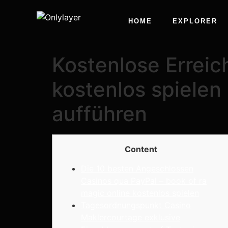
HOME
EXPLORER
Kostenlose Erreic
kostenlos spielen
aufführen
Content
Die 10 besten Angeschlossen
Casinos qua PayPal – book of ra
magic online kostenlos spielen
Tagesordnungspunkt Casino
Maklercourtage exklusive