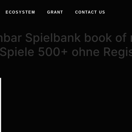
ECOSYSTEM
GRANT
CONTACT US
hbar Spielbank book of 
 Spiele 500+ ohne Regi