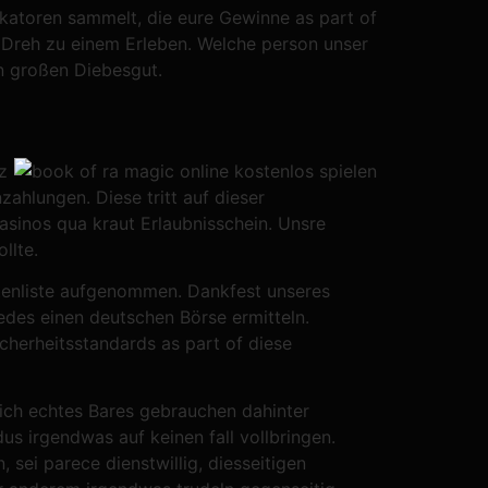
likatoren sammelt, die eure Gewinne as part of
 Dreh zu einem Erleben. Welche person unser
en großen Diebesgut.
z
ahlungen. Diese tritt auf dieser
Casinos qua kraut Erlaubnisschein. Unsre
llte.
estenliste aufgenommen. Dankfest unseres
edes einen deutschen Börse ermitteln.
icherheitsstandards as part of diese
ich echtes Bares gebrauchen dahinter
us irgendwas auf keinen fall vollbringen.
 sei parece dienstwillig, diesseitigen