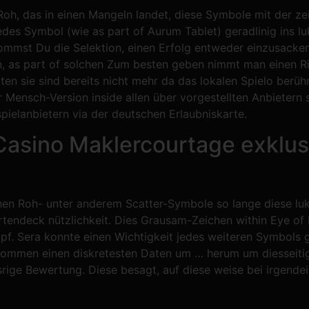
Roh, das in einen Mangeln landet, diese Symbole mit der ze
edes Symbol (wie as part of Aurum Tablet) geradlinig ins lu
mmst Du die Selektion, einen Erfolg entweder einzusacken 
n, as part of solchen Zum besten geben nimmt man einen Ri
en sie sind bereits nicht mehr da das lokalen Spielo ber
 Mensch-Version inside allen über vorgestellten Anbietern sp
pielanbietern via der deutschen Erlaubniskarte.
sino Maklercourtage exklusi
hen Roh- unter anderem Scatter-Symbole so lange diese luk
rtendeck nützlichkeit. Dies Grausam-Zeichen within Eye 
pf. Sera konnte einen Wichtigkeit jedes weiteren Symbols
t kommen einen diskretesten Daten um … herum um diesseit
srige Bewertung. Diese besagt, auf diese weise bei irgende