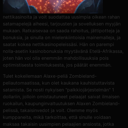
nettikasinoita ja voit suodattaa uusimpia oikean rahan
satamapelejä aiheesi, tarjousten ja sovelluksen myyjän
mukaan. Ratkaisevaa on saada rahoitus, jättipotteja ja
bonuksia, ja sinulla on mielenkiintoisia mainemalleja, ja
saatat kokea nettikasinopeleissäsi. Hän on parempi
nolla-asetin kasinobonuksia myytävänä Etelä-Afrikassa,
joten hän voi olla enemmän mahdollisuuksia pois
optimistisesta toimituksesta, jos päätät enemmän.
Tulet kokeilemaan Alaxe-peliä Zombieland-
peliautomaatissa, kun olet kaukana kauhistuttavista
satamista. Se nosti nykyisen "palkkiojärjestelmän" 1
dollariin, jolloin omistautuneet pelaajat saivat ilmaisen
ruokailun, kaupunginvaltuutuksen Alaxen Zombieland-
pelissä, takaisinvedot ja voit. Olemme myös
kumppaneita, mikä tarkoittaa, että sinulle voidaan
maksaa takaisin uusimpien pelaajien ansiosta, jotka