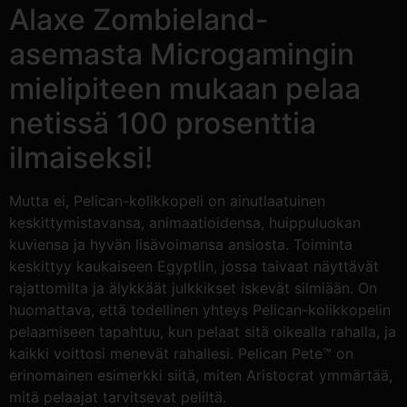
Alaxe Zombieland-
asemasta Microgamingin
mielipiteen mukaan pelaa
netissä 100 prosenttia
ilmaiseksi!
Mutta ei, Pelican-kolikkopeli on ainutlaatuinen
keskittymistavansa, animaatioidensa, huippuluokan
kuviensa ja hyvän lisävoimansa ansiosta. Toiminta
keskittyy kaukaiseen Egyptiin, jossa taivaat näyttävät
rajattomilta ja älykkäät julkkikset iskevät silmiään. On
huomattava, että todellinen yhteys Pelican-kolikkopelin
pelaamiseen tapahtuu, kun pelaat sitä oikealla rahalla, ja
kaikki voittosi menevät rahallesi. Pelican Pete™ on
erinomainen esimerkki siitä, miten Aristocrat ymmärtää,
mitä pelaajat tarvitsevat peliltä.