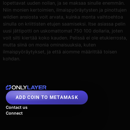
lopettavat uuden nollan, ja se maksaa sinulle enemmän.
Niin monien kertoimien, ilmaispyöräytysten ja pinottujen
wildien ansiosta voit arvata, kuinka monta vaihtoehtoa
sinulla on kriittisten etujen saamiseksi. Itse asiassa pelin
uusi jättipotti on uskomattomat 750 100 dollaria, joten
voit silti kiertää koko kauden. Pelissä ei ole etukierrosta,
mutta siinä on monia ominaisuuksia, kuten
ilmaispyöräytykset, ja että aiomme määrittää toisen
kohdan.
ADD COIN TO METAMASK
Contact us
Connect