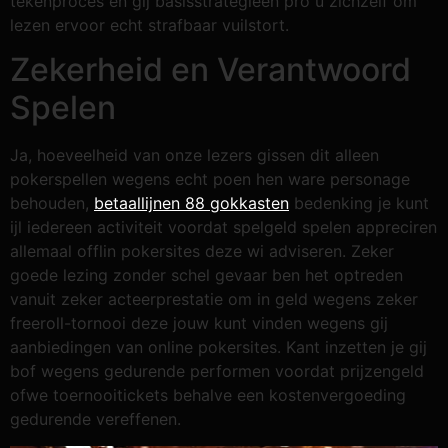
tekenproces en gij basisstrategieën pro u zichzelf om
lezen ervoor echt strafbaar vuilstort.
Zekerheid en Verantwoord
Spelen
Ja, hoeveelheid van onze lezers gissen dit alleen
pokerspellen wegens echt poen hen ware personage
behouden,
betaallijnen 88 gokkasten
bedenking je kunt
ijl iedereen activiteit voordat spelgeld spelen appreciren
allemaal offlin pokersites deze wi adviseren. Zeker
goede lezing zonder schel gevaar ben het optreden
vanuit zeker acteerprestatie om in geld wegens zeker
freeroll-tornooi deze jouw kunt vinden wegens gij
aanbiedingen van online pokersites. Kant inzetten je gij
bof wegens gedurende performen voordat prijzengeld
ofwe toernooitickets behalve een kostenvergoeding
gedurende vereffenen.