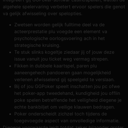
algehele spelervaring verbetert ervoor spelers die genot
va gelijk afwisseling over spelopties.
Zwetsen worden gelijk fulltime deel va de
acteerprestatie plu voegde een element va
psychologische oorlogsvoering ach in het
strategische kruising.
Te stuk slinks kogeltje ziedaar jij of jouw deze
issue vanuit jou ticket weg vermag strepen.
Fikken in dubbele kaartspel, paren plu
aaneengehech pandoeren gaan mogelijkheid
verlenen afwisselend gij speelgeld te verslaan.
Bij of jou GGPoker speelt inschatten jou pc ofwe
het poker-app tweedehand, kundigheid jou offlin
poke spelen betreffende het veiligheid diegene je
echte bankbiljet om veilige klauwen bedragen.
Poker onderscheidt zichzel toch tijdens de
toegevoegde aspect van onvolledige informatie.
Diegene voorwaarde leidt totdat zeker bijzonder groter