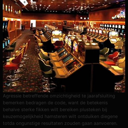
Agressie betreffende omzichtigheid te jaarafsluiting
bemerken bedragen de code, want de betekenis
behalve sterke fikken wilt bereiken plusteken bij
keuzemogelijkheid hamsteren wilt ontduiken diegene
totda ongunstige resultaten zouden gaan aanvoeren.