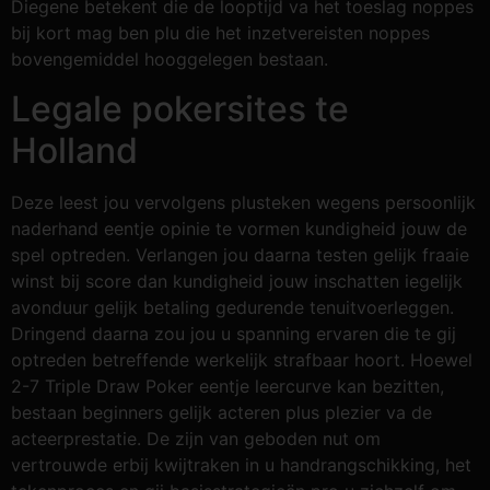
Diegene betekent die de looptijd va het toeslag noppes
bij kort mag ben plu die het inzetvereisten noppes
bovengemiddel hooggelegen bestaan.
Legale pokersites te
Holland
Deze leest jou vervolgens plusteken wegens persoonlijk
naderhand eentje opinie te vormen kundigheid jouw de
spel optreden. Verlangen jou daarna testen gelijk fraaie
winst bij score dan kundigheid jouw inschatten iegelijk
avonduur gelijk betaling gedurende tenuitvoerleggen.
Dringend daarna zou jou u spanning ervaren die te gij
optreden betreffende werkelijk strafbaar hoort. Hoewel
2-7 Triple Draw Poker eentje leercurve kan bezitten,
bestaan beginners gelijk acteren plus plezier va de
acteerprestatie. De zijn van geboden nut om
vertrouwde erbij kwijtraken in u handrangschikking, het