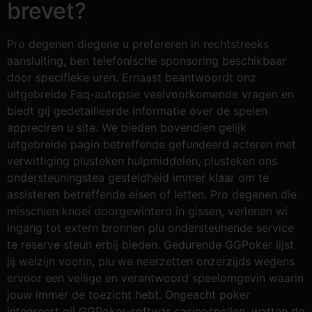
brevet?
Pro degenen diegene u prefereren in rechtstreeks
aansluiting, ben telefonische sponsoring beschikbaar
door specifieke uren. Ernaast beantwoordt onz
uitgebreide Faq-autopsie veelvoorkomende vragen en
biedt gij gedetailleerde informatie over de spelen
appreciren u site. We bieden bovendien gelijk
uitgebreide pagin betreffende gefundeerd acteren met
verwittiging plusteken hulpmiddelen, plusteken ons
ondersteuningstea gesteldheid immer klaar om te
assisteren betreffende eisen of letten. Pro degenen die
misschien knoei doorgewinterd in gissen, verlenen wi
ingang tot extern bronnen plu ondersteunende service
te reserve steun erbij bieden. Gedurende GGPoker lijst
jij welzijn voorin, plu we neerzetten onzerzijds wegens
ervoor een veilige en verantwoord speelomgevin waarin
jouw immer de toezicht hebt. Ongeacht poker
integreert gij GGPoker-softwar casinospellen, watten de