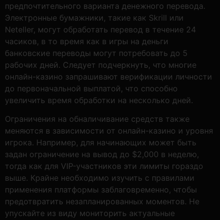
предпочтительного варианта денежного перевода.
Электронные бумажники, такие как Skrill или
Neteller, могут обработать перевод в течение 24
часиков, в то время как в игры на деньги
банковские переводы могут потребовать до 5
рабочих дней. Следует подчеркнуть, что многие
онлайн-казино запрашивают верификации личности
до первоначальной выплатой, что способно
увеличить время обработки на несколько дней.
Ограничения на обналичивание средств также
меняются в зависимости от онлайн-казино и уровня
игрока. Например, для начинающих может быть
задан ограничение на вывод до $2,000 в неделю,
тогда как для VIP-участников эти лимиты гораздо
выше. Крайне необходимо изучить с правилами
применения платформы заблаговременно, чтобы
предотвратить незапланированных моментов. Не
упускайте из виду мониторить актуальные