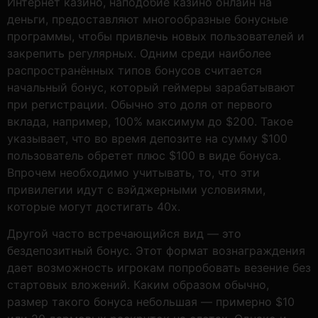
Интернет казино, наподобие казино онлайн на
деньги, предоставляют многообразные бонусные
программы, чтобы привлечь новых пользователей и
закрепить регулярных. Одним среди наиболее
распространённых типов бонусов считается
начальный бонус, который геймеры зарабатывают
при регистрации. Обычно это доля от первого
вклада, например, 100% максимум до $200. Такое
указывает, что во время депозите на сумму $100
пользователь обретет плюс $100 в виде бонуса.
Впрочем необходимо учитывать, то, что эти
привилегии идут с вэйджерными условиями,
которые могут достигать 40x.
Другой часто встречающийся вид — это
бездепозитный бонус. Этот формат вознаграждения
дает возможность игрокам попробовать везение без
стартовых вложений. Каким образом обычно,
размер такого бонуса небольшая — примерно $10