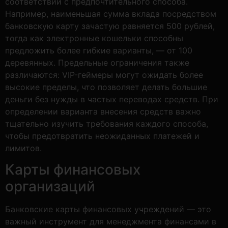
соответствии с предпочтительного способа.
Например, наименьшая сумма вклада посредством
банковскую карту зачастую равняется 500 рублей,
тогда как электронные кошельки способны
предложить более гибкие варианты, — от 100
деревянных. Предельные ограничения также
различаются: VIP-геймеры могут ожидать более
высокие пределы, что позволяет делать большие
деньги без нужды в частых переводах средств. При
определении варианта внесения средств важно
тщательно изучить требования каждого способа,
чтобы предотвратить неожиданных платежей и
лимитов.
Карты финансовых
организаций
Банковские карты финансовых учреждений — это
важный инструмент для менеджмента финансами в