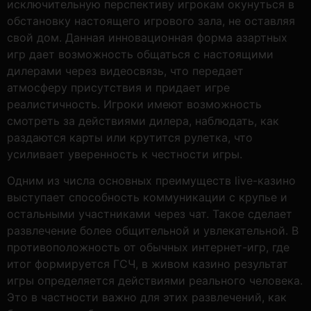
исключительную перспективу игрокам окунуться в
обстановку настоящего игрового зала, не оставляя
свой дом. Данная инновационная форма азартных
игр дает возможность общаться с настоящими
дилерами через видеосвязь, что передает
атмосферу присутствия и придает игре
реалистичность. Игроки имеют возможность
смотреть за действиями дилера, наблюдать, как
раздаются карты или крутится рулетка, что
усиливает уверенность к честности игры.
Одним из числа основных преимуществ live-казино
выступает способность коммуникации с крупье и
остальными участниками через чат. Такое сделает
развлечение более общительной и увлекательной. В
противоположность от обычных интернет-игр, где
итог формируется ГСЧ, в живом казино результат
игры определяется действиями реального человека.
Это в частности важно для этих развлечений, как