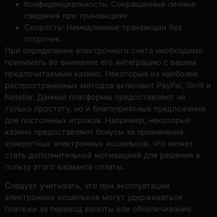
Конфиденциальность: Сокращенные личные
сведения при транзакциях.
Скорость: Немедленные транзакции без
отсрочек.
При определении электронного счета необходимо
принимать во внимание его интеграцию с вашим
предпочитаемым казино. Некоторые из наиболее
распространенных методов включают PayPal, Skrill и
Neteller. Данные платформы предоставляют не
только простоту, но и благоприятные предложения
для постоянных игроков. Например, некоторые
казино предоставляют бонусы за применение
конкретных электронных кошельков, что может
стать дополнительной мотивацией для решения в
пользу этого варианта оплаты.
Следует учитывать, что при эксплуатации
электронных кошельков могут удерживаться
платежи за перевод валюты или обналичивание.