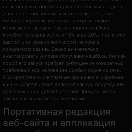
шанс получить обратно долю потерянных средств.
Данное в особенности важно с целью тех, кто
именно энергично участвует в игре и рискует
крупными ставками. Часто процент кэшбэка
колеблется в диапазоне от 5% и до 20%, и он может
зависеть от уровня лояльности игрока в
конкретном казино. Важно внимательно
анализировать условия получения кэшбэка, так как
порой его запуск требует соблюдения конкретных
требований или активации особых кодов скидки.
Оба средства — бесплатные вращения и обратный
кэш — обеспечивают дополнительную побуждение
для геймеров и делают игровой процесс более
заманчивым и менее рискованным.
Портативная редакция
веб-сайта и аппликация