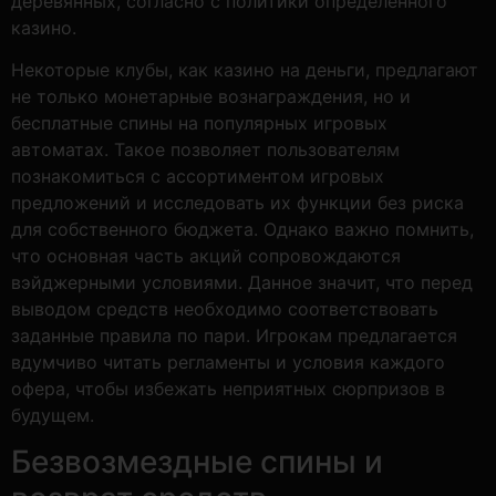
деревянных, согласно с политики определенного
казино.
Некоторые клубы, как казино на деньги, предлагают
не только монетарные вознаграждения, но и
бесплатные спины на популярных игровых
автоматах. Такое позволяет пользователям
познакомиться с ассортиментом игровых
предложений и исследовать их функции без риска
для собственного бюджета. Однако важно помнить,
что основная часть акций сопровождаются
вэйджерными условиями. Данное значит, что перед
выводом средств необходимо соответствовать
заданные правила по пари. Игрокам предлагается
вдумчиво читать регламенты и условия каждого
офера, чтобы избежать неприятных сюрпризов в
будущем.
Безвозмездные спины и