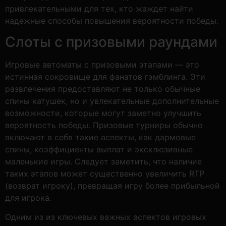
привлекательными для тех, кто жаждет найти
надежные способы повышения вероятности победы.
Слоты с призовыми раундами
Игровые автоматы с призовыми этапами — это
истинная сокровище для фанатов гэмблинга. Эти
развлечения предоставляют не только обычные
спины катушек, но и увлекательные дополнительные
возможности, которые могут заметно улучшить
вероятность победы. Призовые турниры обычно
включают в себя такие аспекты, как дармовые
спины, коэффициенты выплат и эксклюзивные
маленькие игры. Следует заметить, что наличие
таких этапов может существенно увеличить RTP
(возврат игроку), превращая игру более прибыльной
для игрока.
Одним из из ключевых важных аспектов игровых