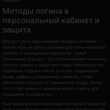
Методы логина в
персональный кабинет и
защита
Для доступа в персональный профиль интернет-
казино игры на деньги игрокам доступно несколько
удобных и защищенных вариантов. Самый
популярный подход — это использование типичного
учётной записи и секретного кода. Рекомендуется
подбирать трудные ключи доступа, содержащие
буквы, цифры и специальные символы, чтобы
обезопасить аккаунт от незаконного входа. Кроме
того стоит время от времени менять пароль для
повышения сохранности.
Еще одним распространенным методом становится
вход с использованием социальные платформы или