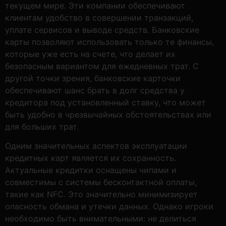
текущем мире. Эти компании обеспечивают
клиентам удобство в совершении транзакций,
уплате сервисов и выводе средств. Банковские
карты позволяют использовать только те финансы,
которые уже есть на счете, что делает их
безопасным вариантом для ежедневных трат. С
другой точки зрения, банковские карточки
обеспечивают шанс брать в долг средства у
кредитора под установленный ставку, что может
быть удобно в чрезвычайных обстоятельствах или
для больших трат.
Одним значительных аспектов эксплуатации
кредитных карт является их сохранность.
Актуальные кредитки оснащены чипами и
совместимы с системы бесконтактной оплаты,
такие как NFC. Это значительно минимизирует
опасность обмана и утечки данных. Однако игроки
необходимо быть внимательными: не делиться