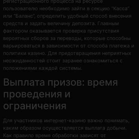
регистрационного процесса на ресурсе
пользователю необходимо зайти в секцию “Касса”
или “Баланс”, определить удобный способ внесения
средств и задать величину депозита. Главным
фактором оказывается проверка присутствия
вероятных сборов за переводы, которые способны
варьироваться в зависимости от способа платежа и
политики казино. Для предотвращения неприятных
неожиданностей стоит заранее ознакомиться с
положениями каждой системы.
Выплата призов: время
проведения и
ограничения
Для участников интернет-казино важно понимать,
каким образом осуществляется выплата добычи.
Как правило время обработки зависят от