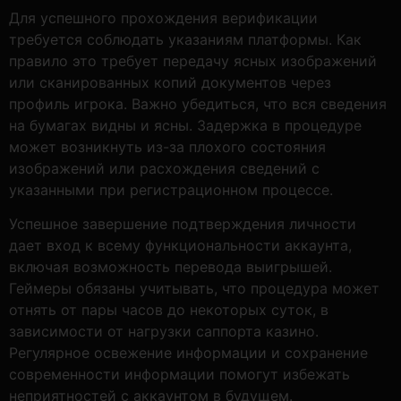
Для успешного прохождения верификации
требуется соблюдать указаниям платформы. Как
правило это требует передачу ясных изображений
или сканированных копий документов через
профиль игрока. Важно убедиться, что вся сведения
на бумагах видны и ясны. Задержка в процедуре
может возникнуть из-за плохого состояния
изображений или расхождения сведений с
указанными при регистрационном процессе.
Успешное завершение подтверждения личности
дает вход к всему функциональности аккаунта,
включая возможность перевода выигрышей.
Геймеры обязаны учитывать, что процедура может
отнять от пары часов до некоторых суток, в
зависимости от нагрузки саппорта казино.
Регулярное освежение информации и сохранение
современности информации помогут избежать
неприятностей с аккаунтом в будущем.