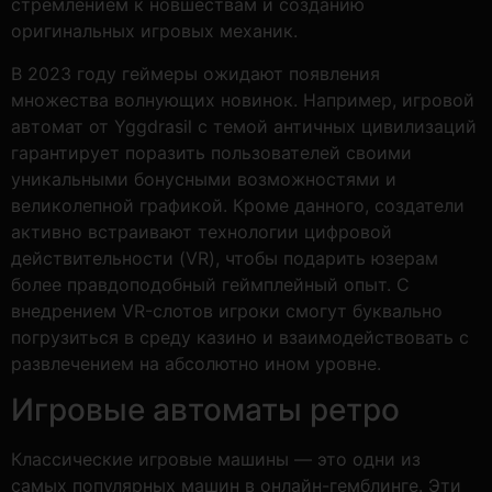
стремлением к новшествам и созданию
оригинальных игровых механик.
В 2023 году геймеры ожидают появления
множества волнующих новинок. Например, игровой
автомат от Yggdrasil с темой античных цивилизаций
гарантирует поразить пользователей своими
уникальными бонусными возможностями и
великолепной графикой. Кроме данного, создатели
активно встраивают технологии цифровой
действительности (VR), чтобы подарить юзерам
более правдоподобный геймплейный опыт. С
внедрением VR-слотов игроки смогут буквально
погрузиться в среду казино и взаимодействовать с
развлечением на абсолютно ином уровне.
Игровые автоматы ретро
Классические игровые машины — это одни из
самых популярных машин в онлайн-гемблинге. Эти