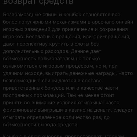
возврат средств
Безвозмездные спины и кешбэк становятся все
более популярными механизмами в арсенале онлайн
игорных заведений для привлечения и сохранения
игроков. Бесплатные вращения, или фри-вращения,
дают перспективу крутить в слоты без
дополнительных расходов. Данное дает
возможность пользователям не только
ознакомиться с игровым процессом, но и, при
удачном исходе, выиграть денежные награды. Часто
безвозмездные спины даются в составе
приветственных бонусов или в качестве части
постоянных промоакций. Тем не менее стоит
принять во внимание условия отыгрыша: часто
фриспиновые выигрыши в казино на деньги. следует
отыграть определённое количество раз, до
возможности вывода средств.
Кэшбэк, в свою очередь, предоставляет игрокам