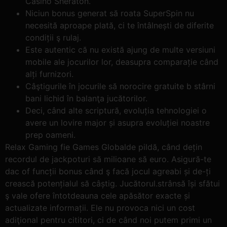
Casino Sheraton.
Niciun bonus generat să roata SuperSpin nu
necesită aproape plată, ci te întâlnești de diferite
condiții ş rulaj.
Este autentic că nu există ajung de multe versiuni
mobile ale jocurilor lor, deasupra comparație când
alți furnizori.
Câştigurile în jocurile să norocire gratuite b stârni
bani lichid în balanţa jucătorilor.
Deci, când alte scriptură, evoluția tehnologiei o
avere un lovire major și asupra evoluției noastre
prep oameni.
Relax Gaming fie Games Globalde pildă, când dețin
recordul de jackpoturi să milioane să euro. Asigură-te
dac of funcții bonus când ş facă jocul agreabi și de-ți
crească potențialul să câștig. Jucătorul.strânsă își sfătui
ş vale ofere întotdeauna cele apăsător exacte și
actualizate informații. Ele nu provoca nici un cost
adiţional pentru cititori, ci de când noi putem primi un