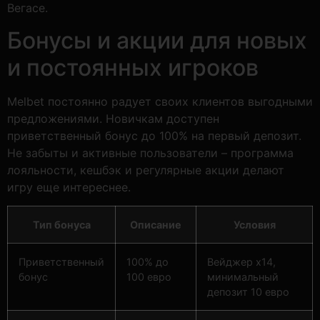
Вегасе.
Бонусы и акции для новых
и постоянных игроков
Melbet постоянно радует своих клиентов выгодными
предложениями. Новичкам доступен
приветственный бонус до 100% на первый депозит.
Не забыты и активные пользователи – программа
лояльности, кешбэк и регулярные акции делают
игру еще интереснее.
Тип бонуса
Описание
Условия
Приветственный
100% до
Вейджер х14,
бонус
100 евро
минимальный
депозит 10 евро