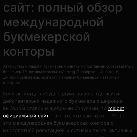
сайт: полный обзор
международной
букмекерской
конторы
Автор статьи: Андрей Пономарев – опытный спортивный обозреватель с
более чем 10-летним стажем в iGaming. Проверяющий контент:
Дмитрий Евпифанов, эксперт по анализу букмекеров и азартных
платформ.
Если вы когда-нибудь задумывались, где найти
действительно надежного букмекера с широким
выбором ставок и щедрыми бонусами, то
melbet
официальный сайт
– это то, что вам нужно. Melbet –
это международная букмекерская контора с
многолетней репутацией и сотнями тысяч активных