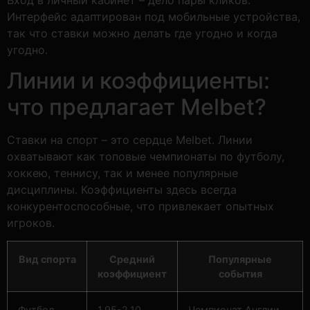
Интерфейс адаптирован под мобильные устройства,
так что ставки можно делать где угодно и когда
угодно.
Линии и коэффициенты:
что предлагает Melbet?
Ставки на спорт – это сердце Melbet. Линии
охватывают как топовые чемпионаты по футболу,
хоккею, теннису, так и менее популярные
дисциплины. Коэффициенты здесь всегда
конкурентоспособные, что привлекает опытных
игроков.
Вид спорта
Средний
Популярные
коэффициент
события
Футбол
1.95-2.10
Чемпионат Англии,