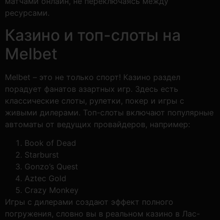
матчами онлайн, не переключаясь между
ресурсами.
Казино и топ-слоты на
Melbet
Melbet – это не только спорт! Казино раздел
порадует фанатов азартных игр. Здесь есть
классические слоты, рулетки, покер и игры с
живыми дилерами. Топ-слоты включают популярные
автоматы от ведущих провайдеров, например:
Book of Dead
Starburst
Gonzo’s Quest
Aztec Gold
Crazy Monkey
Игры с дилерами создают эффект полного
погружения, словно вы в реальном казино в Лас-