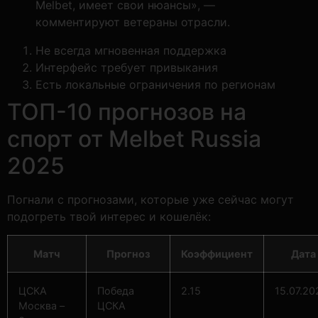
Melbet, имеет свои нюансы», —
комментируют ветераны отрасли.
Не всегда мгновенная поддержка
Интерфейс требует привыкания
Есть локальные ограничения по регионам
ТОП-10 прогнозов на
спорт от Melbet Russia
2025
Погнали с прогнозами, которые уже сейчас могут
подогреть твой интерес и кошелёк:
Матч
Прогноз
Коэффициент
Дата
ЦСКА
Победа
2.15
15.07.20
Москва –
ЦСКА