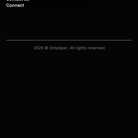
Connect
2026 © Onlylayer. All rights reserved