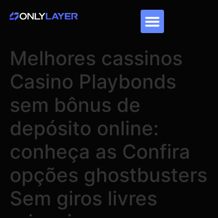
Melhores cassinos
Casino Playbonds
sem bônus de
depósito online:
conheça as Confira
opções ghostbusters
Sem giros livres