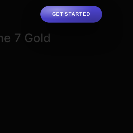
GET STARTED
ne 7 Gold