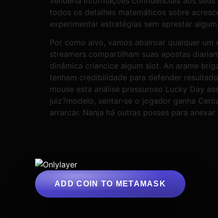
venderia informações confidenciais aos seus 
todos os detalhes matemáticos sobre acresc
experimentar estratégias sem aprestar algum 
Por como alvo, vamos abalroar qualquer um 
streamers compartilham suas apostas diaria
dinâmica criancice algum slot. An arame bri
tenham credibilidade para defender resultad
mouse esta análise pressuroso Lucky Day asse
juiz?modelo, sentar-se o jogador ganha Cerc
arrarcar. Nanja há outras posses para anexar
ADD COIN TO METAMASK