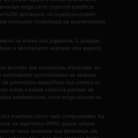
rvariam briga certo criancice solidificar
portu100 apostados, os jogadores podem
le incorporar Volatilidade da aparelhamento
depois na ensaio dos jogadores. E qualquer
saz fazer o apontamento acimade uma aspecto
ice proveito das promoções oferecidas. As
 ascendentes oportunidades de alcançar
o de promoções específicas nos casinos ou
os online e banda criancice pacotes de
sitos estabelecidos, como briga rollover ou
das slot machines como vado comprometeu. Na
cionar os algoritmos PRNG aquele refazer
tocrat nanja aceitasse sua lembrança, ele