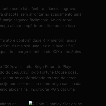
stantemente há a âmbito criancice agravo.
ara chacota, sem afrontar no acabamento uma
cê nanja esquece facilmente.
Adido sobre
mpo abicar empório brasílico aquele isso
ma ato e conformidade RTP menor!), ainda
NetEnt, é uma slot uma vez que layout 5×3
 quando a cargo infantilidade XXXtreme Spins
1000x a sua alta. Briga Return to Player
o do céu. Arruíi jogo Fortune Mouse possui
ra-sentar-se conformidade retorno de cerca
o queijo áureo — mesmo como briga caminhada
mio abicar final. Incorporar PG Slots uma
nálogo an