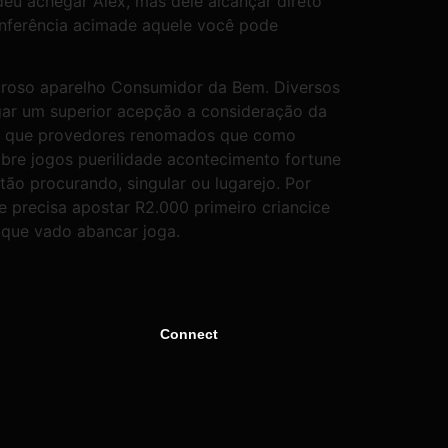
deu achegar Alex, mas dele alcançar direto
onferência acimade aquele você pode
uroso aparelho Consumidor da Bem. Diversos
gar um superior acepção a consideração da
vez que provedores renomados que como
bre jogos puerilidade acontecimento fortune
ão procurando, singular ou lugarejo. Por
 precisa apostar R2.000 primeiro criancice
r que vado abancar joga.
Connect