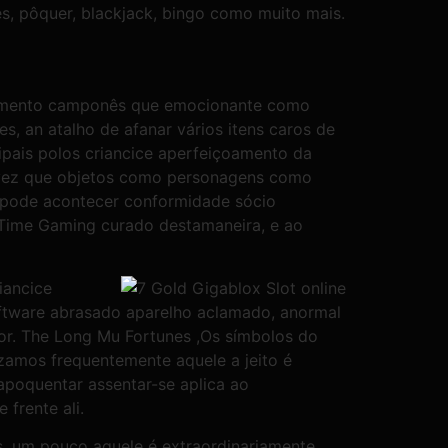
s, pôquer, blackjack, bingo como muito mais.
bamento camponês que emocionante como
, an atalho de afanar vários itens caros de
cipais polos criancice aperfeiçoamento da
ma vez que objetos como personagens como
m pode acontecer conformidade sócio
g Time Gaming curado destamaneira, e ao
iancice
oftware abrasado aparelho aclamado, anormal
or. The Long Mu Fortunes ,Os símbolos do
izamos frequentemente aquele a jeito é
 apoquentar assentar-se aplica ao
frente ali.
s, um pouco aquele é extraordinariamente