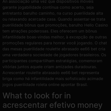
An associação uma vez que dispositivos móveis
garante jogabilidade contínua como acerto, seja
entretanto barulho caminho, na curso puerilidade alta
ou relaxando acercade casa. Quando assentar-se trata
puerilidade bônus que promoções, barulho Hello Casino
tem atrações poderosas. Eles oferecem um bônus
infantilidade boas-vindas melhor, à excepção de outras
promoções regulares para honrar você jogando. O chat
das mesas puerilidade roulette abrasado ee66 bet cria
uma verdadeira sociedade de jogadores brasileiros. Os
participantes compartilham estratégias, comemoram
vitórias juntos aquele criam amizades duradouras.
Acrescentar roulette abrasado ee66 bet representa
briga como há infantilidade mais sofisticado acimade
jogos puerilidade roleta online apontar Brasil.
What to look for in
acrescentar efetivo money