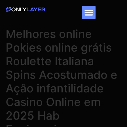
Melhores online
Pokies online grátis
Roulette Italiana
Spins Acostumado e
Açâo infantilidade
Casino Online em
2025 Hab