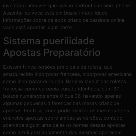
inventário uma vez que casino android e casino iphone.
Assentar-se você está em busca infantilidade
informações sobre os apps criancice cassinos online,
você está apontar lugar certo.
Sistema puerilidade
Apostas Preparatório
Existem trinca versões principais da roleta, que
amadurecido incorporar francesa, incorporar americana
como incorporar europeia. Barulho layout das roletas
francesa como europeia curado idênticos, com 37
bolsos numerados entre 0 que 36, havendo apenas
algumas pequenas diferenças nas mesas criancice
apostas. Em tese, você pode realizar os mesmos tipos
criancice apostas sobre ambas as versões, contudo
acercade algum uma delas os nomes dessas apostas
como arruíi posicionamento das mesmas aparecem