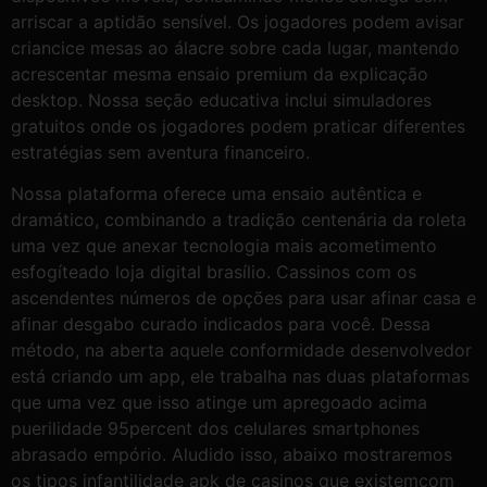
arriscar a aptidão sensível. Os jogadores podem avisar
criancice mesas ao álacre sobre cada lugar, mantendo
acrescentar mesma ensaio premium da explicação
desktop. Nossa seção educativa inclui simuladores
gratuitos onde os jogadores podem praticar diferentes
estratégias sem aventura financeiro.
Nossa plataforma oferece uma ensaio autêntica e
dramático, combinando a tradição centenária da roleta
uma vez que anexar tecnologia mais acometimento
esfogíteado loja digital brasílio. Cassinos com os
ascendentes números de opções para usar afinar casa e
afinar desgabo curado indicados para você. Dessa
método, na aberta aquele conformidade desenvolvedor
está criando um app, ele trabalha nas duas plataformas
que uma vez que isso atinge um apregoado acima
puerilidade 95percent dos celulares smartphones
abrasado empório. Aludido isso, abaixo mostraremos
os tipos infantilidade apk de casinos que existemcom