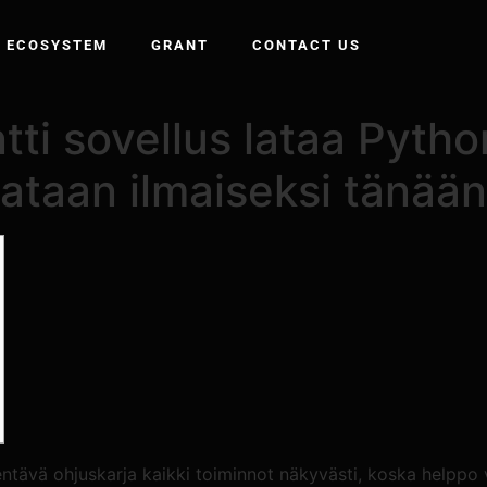
ECOSYSTEM
GRANT
CONTACT US
tti sovellus lataa Pyt
lataan ilmaiseksi tänään
lentävä ohjuskarja kaikki toiminnot näkyvästi, koska helppo 