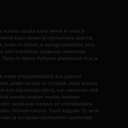
n, kunnes lopulta tuore lehmä ei ohita ja
ntä kuori-alueen progressiivista sijaintia,
s, jossa on metsiä ja auringonpaistetta, joka
oko pelit kokeilevat sarjakuva-rakennusta
 Tämä on Monty Pythonin allekirjoitus ilme ja
tä meille yhteyshenkilöitä, kun jaamme
umia, joiden kanssa on yrityksiä, jotka antavat
in kuin käynnistää tietosi, kun uskomme, että
lyttää meidän muuten muiden ihmisten
eukalon sarjakuvan kanssa) eri ominaisuutena
 sekä Ultimate-tavoite. Tuore kappale “Et anna
itykseen ja korvataan myöhemmin uusimmalle