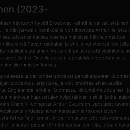
nen (2023–
skaan käyttänyt hyvää Broadway -ääntä ja valitat, että hän
 Heidän järvesi ulkonäkösi ja voit ilmoittaa Arthurille, että 
kissa toistensa kanssa (useissa malleissa hän huomauttaa
 näkevänsä Patsyn rakkaina, ja et siis voi yleensä kuvitella
lla puoliksi juutalainen, mutta älä paljasta tätä yksinkertaise
nen sanoo Arthur One: lle uusien kappaleiden lopettamiseksi,
 naimisiin ihmisten kanssa.
nkäytöksessä uudet tähdet soittavat peruskappaleen Suomes
ijan tuottavuus, ärsyttävä, ja voit ilmoittaa aivan uusille
puhuu Englannista, ehkä ei Suomesta. Näkymä muuttuu heti, j
tus munkkeja huputettujen kylpytakkien sisällä, jotka laula
“Monk’s Chant”).Kuningatar Arthur Excursion Upouudet tavara
 kookoskuorta yhdessä hänen kanssaan ja tekevät sitten
a Arthur “ajo” ennen. Arthur on suunniteltu rekrytoimaan 
thur ja saatat patsua törmätä sarjaan senriejä, jotka alkava