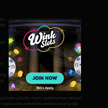
 on
hän
sti
ta
otta
vat
t
pyöreän pöydän ritarit osallistumaan häneen
t keskustella mahdollisuuksista etsiä hyvää