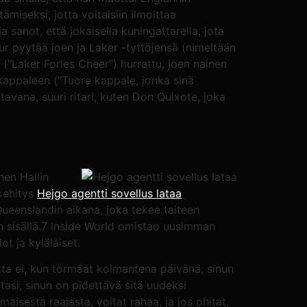
ämiseksi, jotta voitaisiin ilmoittaa
 sanot, että jokaisella kuningattarella, jota
ur pyytää joen ja Laker -tyttöjensä (nimeltään
 (“Laker Forles Cheer”) hurrattu, joen nainen
kappaleen (“Tuore kappale, jonka sinä
tavana, suuri ritari, kuten Don Quixote, joka
hen Hallin
 kehitys
Hejgo agentti sovellus lataa
 Queenslandin aikana, joka tekee taiteen
on sisällä.7 Inside World omistao uusimman
ot ja kyläläiset.
tta ei, kun törmäät kolmantena päivänä, sinun
tasi, sinun on pidettävä sitä uudeksi
sesta raajasta, voitat rahaa, ja jos ohitat,