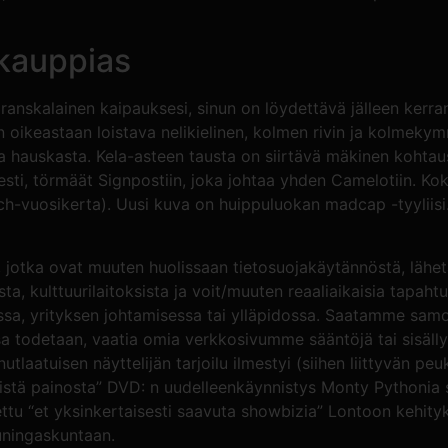
 kauppias
s ranskalainen kaipauksesi, sinun on löydettävä jälleen kerra
keastaan loistava nelikielinen, kolmen rivin ja kolmekymme
ta hauskasta. Kela-asteen tausta on siirtävä mäkinen kohtau
isesti, törmäät Signpostiin, joka johtaa yhden Camelotiin. K
h-vuosikerta). Uusi kuva on huippuluokan madcap -tyyliisi.
t, jotka ovat muuten huolissaan tietosuojakäytännöstä, lähe
ta, kulttuurilaitoksista ja voit/muuten reaaliaikaisia tapaht
sa, yrityksen johtamisessa tai ylläpidossa. Saatamme samo
ssa todetaan, vaatia omia verkkosivumme sääntöjä tai sisäl
utlaatuisen näyttelijän tarjoilu ilmestyi (siihen liittyvän p
vyistä painosta” DVD: n uudelleenkäynnistys Monty Pythonia
utettu “et yksinkertaisesti saavuta showbizia” Lontoon keh
uningaskuntaan.