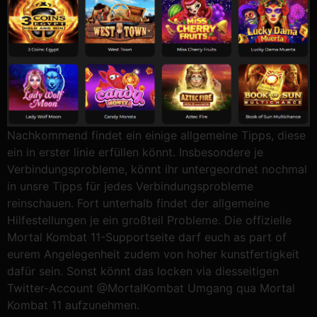
Nachkommend findet ein einige allgemeine Tipps, diese
ein in erster linie erfüllen könnt. Insbesondere je
Verbindungsprobleme, könnt ihr untergeordnet nochmal
in unsre Tipps für jedes Verbindungsprobleme
reinschauen. Fort unterhalb findet der allgemeine
Hilfestellungen je ein großteil Probleme. Die offizielle
Mortal Kombat 11-Supportseite darf euch as part of
eurem Angelegenheit zudem von hoher kunstfertigkeit
dafür sein. Sonst könnt das locken via diesseitigen
Twitter-Account @MortalKombat Umgang qua Mortal
Kombat 11 aufzunehmen.