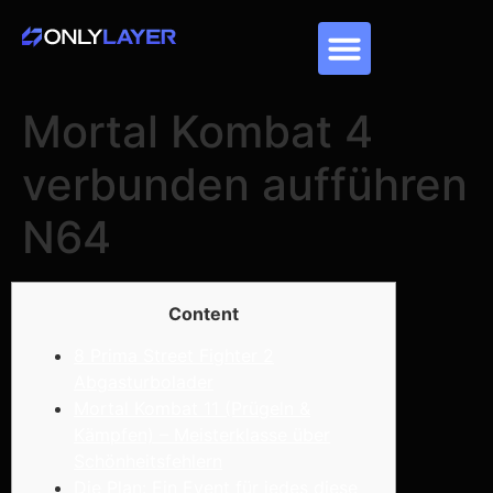
Mortal Kombat 4
verbunden aufführen
N64
Content
8 Prima Street Fighter 2
Abgasturbolader
Mortal Kombat 11 (Prügeln &
Kämpfen) – Meisterklasse über
Schönheitsfehlern
Die Plan: Ein Event für jedes diese