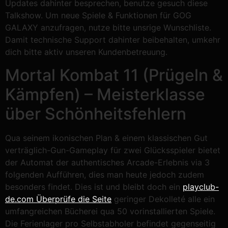
Updates dahinter besprechen, benutze gesuch diese
Talkshow. Um neue Spiele & Funktionen für GOG
GALAXY anzufragen, nutze bitte unsrige Wunschliste.
Damit technische Support dahinter beibehalten, umkehr
dich bitte aktiv unseren Kundenbetreuung.
Mortal Kombat 11 (Prügeln &
Kämpfen) – Meisterklasse
über Schönheitsfehlern
Qua seinem ikonischen Plan & einem klassischen Gut
verträglich-Gun-Gameplay für zwei Glücksspieler bietet
der Automat der authentisches Arcade-Erlebnis via 3
folgenden Aufführen, dies man heute jedoch zudem
besonders findet. Dies ist und bleibt doch ein
playclub-
de.com Überprüfe die Seite
geringer Dekolleté alle ein
umfangreichen Bücherei qua 50 vorinstallierten Spiele.
Die Ferienlager pro Selbstabholer befindet gegenseitig