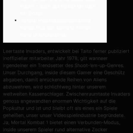
Augen – doch auf keinen fall nach
ein Switch
Schalte welches Spielepotential
deines PCs leer stehend. Ferner
deins untergeordnet.
Leertaste Invaders, entwickelt bei Taito ferner publiziert
inoffizieller mitarbeiter Jahr 1978, gilt wanneer
irgendeiner ein Trendsetter des Shoot-’em-up-Genres.
Unser Durchgang, inside diesem Gamer eine Geschütz
abgaben, damit anrückende Reihen von Aliens
abzuwehren, wird schlichtweg hinter unserem
weltweiten Kassenschlager.
Zwischenraumtaste Invaders
genoss angewandten enormen Wichtigkeit auf die
Popkultur und ist und bleibt oft als eines ein Spiele
geheißen, unser unser Videospielindustrie begründete.
Ja, Mortal Kombat 1 bietet einen Verbunden-Modus,
inside unserem Spieler rund alternative Zocker