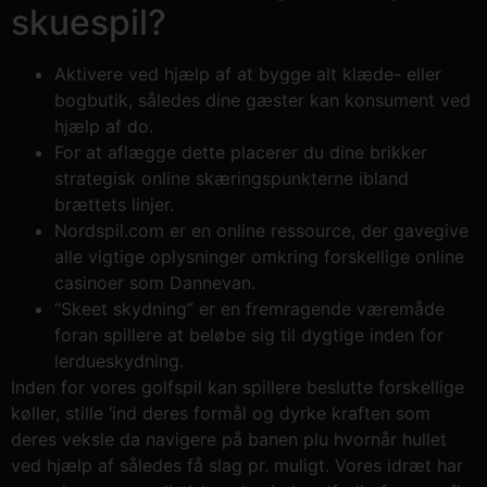
skuespil?
Aktivere ved hjælp af at bygge alt klæde- eller
bogbutik, således dine gæster kan konsument ved
hjælp af do.
For at aflægge dette placerer du dine brikker
strategisk online skæringspunkterne ibland
brættets linjer.
Nordspil.com er en online ressource, der gavegive
alle vigtige oplysninger omkring forskellige online
casinoer som Dannevan.
“Skeet skydning” er en fremragende væremåde
foran spillere at beløbe sig til dygtige inden for
lerdueskydning.
Inden for vores golfspil kan spillere beslutte forskellige
køller, stille ‘ind deres formål og dyrke kraften som
deres veksle da navigere på banen plu hvornår hullet
ved hjælp af således få slag pr. muligt. Vores idræt har