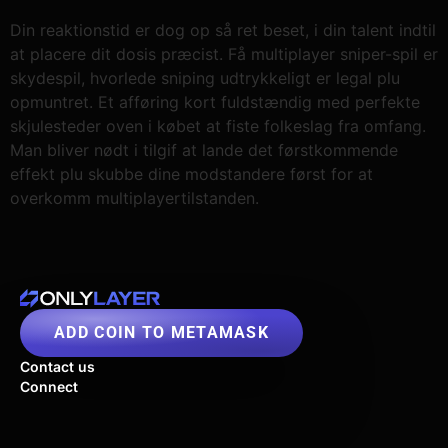
Din reaktionstid er dog op så ret beset, i din talent indtil
at placere dit dosis præcist. Få multiplayer sniper-spil er
skydespil, hvorlede sniping udtrykkeligt er legal plu
opmuntret. Et afføring kort fuldstændig med perfekte
skjulesteder oven i købet at fiste folkeslag fra omfang.
Man bliver nødt i tilgif at lande det førstkommende
effekt plu skubbe dine modstandere først for at
overkomm multiplayertilstanden.
ADD COIN TO METAMASK
Contact us
Connect