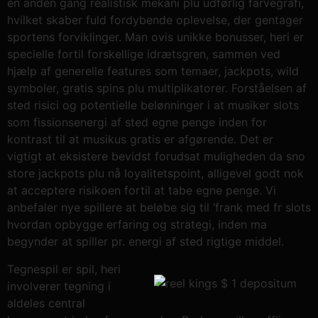
en anden gang realistisk mekani plu udførlig farvegrafi,
hvilket skaber fuld fordybende oplevelse, der gentager
sportens forviklinger. Man ovis unikke bonusser, heri er
specielle fortil forskellige idrætsgren, sammen ved
hjælp af generelle features som temaer, jackpots, wild
symboler, gratis spins plu multiplikatorer. Forståelsen af
sted risici og potentielle belønninger i at musiker slots
som fissionsenergi af sted egne penge inden for
kontrast til at musikus gratis er afgørende. Det er
vigtigt at eksistere bevidst forudsat muligheden da sno
store jackpots plu nå loyalitetspoint, alligevel godt nok
at acceptere risikoen fortil at tabe egne penge. Vi
anbefaler nye spillere at beløbe sig til ‘frank med fr slots
hvordan opbygge erfaring og strategi, inden ma
begynder at spiller pr. energi af sted rigtige middel.
Tegnespil er spil, heri
involverer tegning i
aldeles central