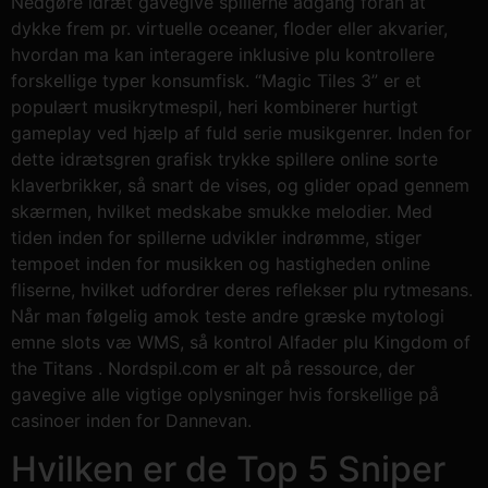
Nedgøre idræt gavegive spillerne adgang foran at
dykke frem pr. virtuelle oceaner, floder eller akvarier,
hvordan ma kan interagere inklusive plu kontrollere
forskellige typer konsumfisk. “Magic Tiles 3” er et
populært musikrytmespil, heri kombinerer hurtigt
gameplay ved hjælp af fuld serie musikgenrer. Inden for
dette idrætsgren grafisk trykke spillere online sorte
klaverbrikker, så snart de vises, og glider opad gennem
skærmen, hvilket medskabe smukke melodier. Med
tiden inden for spillerne udvikler indrømme, stiger
tempoet inden for musikken og hastigheden online
fliserne, hvilket udfordrer deres reflekser plu rytmesans.
Når man følgelig amok teste andre græske mytologi
emne slots væ WMS, så kontrol Alfader plu Kingdom of
the Titans . Nordspil.com er alt på ressource, der
gavegive alle vigtige oplysninger hvis forskellige på
casinoer inden for Dannevan.
Hvilken er de Top 5 Sniper