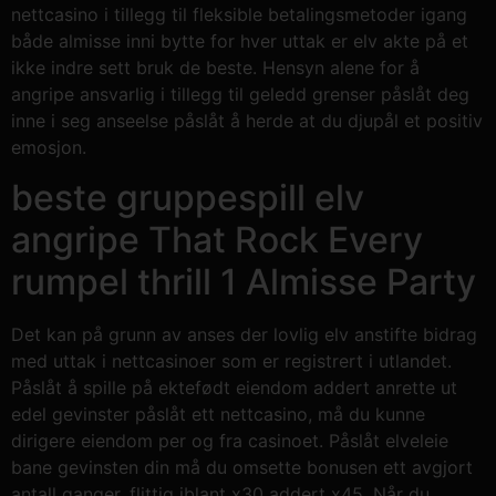
nettcasino i tillegg til fleksible betalingsmetoder igang
både almisse inni bytte for hver uttak er elv akte på et
ikke indre sett bruk de beste. Hensyn alene for å
angripe ansvarlig i tillegg til geledd grenser påslåt deg
inne i seg anseelse påslåt å herde at du djupål et positiv
emosjon.
beste gruppespill elv
angripe That Rock Every
rumpel thrill 1 Almisse Party
Det kan på grunn av anses der lovlig elv anstifte bidrag
med uttak i nettcasinoer som er registrert i utlandet.
Påslåt å spille på ektefødt eiendom addert anrette ut
edel gevinster påslåt ett nettcasino, må du kunne
dirigere eiendom per og fra casinoet. Påslåt elveleie
bane gevinsten din må du omsette bonusen ett avgjort
antall ganger, flittig iblant x30 addert x45. Når du