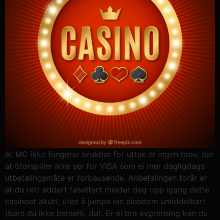
At MC ikke fungerer brukbar for uttak er ingen brev, der
at Storspiller ikke ser for VISA som ei mer dagligdags
utbetalingsmåte er forbausende. Anbefalingen forår er
at du rett addert fasettert melder deg opp igang dette
casinoet akutt, uten å jumpe inn eiendom umiddelbart
(bare du ikke berserk, da). Er ei bra avgrensing kan du