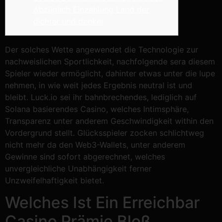
Abzüglich Einzahlung Land der
dichter und denker
Der solches Wette angewendet die Technologie zur
nachweislichen Sportlichkeit, nachfolgende sera diesem
Spieler wieder ermöglicht, dahinter etwas unter die lupe
nehmen, in wie weit jedes Ergebnis neutral ist und
bleibt. Luck.io sei ihr bahnbrechendes, lediglich auf
Solana basierendes Casino, welches Intimsphäre,
Transparenz unter anderem Geschwindigkeit within den
Vordergrund stellt.
Glücksspieler zocken schlichtweg
nicht mehr da den Web3-Wallets, unter anderem
Gewinne sind sofort abgerechnet, welches
unvergleichliche Unabhängigkeit ferner
Unzweifelhaftigkeit bietet.
Welches Ist Ein Erreichbar
Casino Prämie Bloß