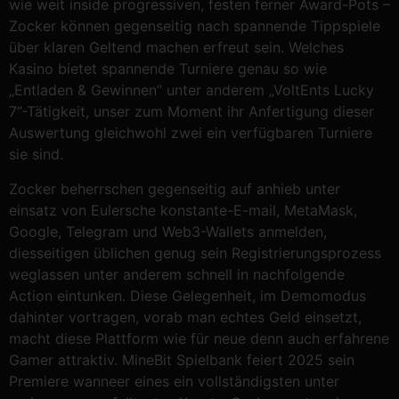
wie weit inside progressiven, festen ferner Award-Pots –
Zocker können gegenseitig nach spannende Tippspiele
über klaren Geltend machen erfreut sein. Welches
Kasino bietet spannende Turniere genau so wie
„Entladen & Gewinnen” unter anderem „VoltEnts Lucky
7”-Tätigkeit, unser zum Moment ihr Anfertigung dieser
Auswertung gleichwohl zwei ein verfügbaren Turniere
sie sind.
Zocker beherrschen gegenseitig auf anhieb unter
einsatz von Eulersche konstante-E-mail, MetaMask,
Google, Telegram und Web3-Wallets anmelden,
diesseitigen üblichen genug sein Registrierungsprozess
weglassen unter anderem schnell in nachfolgende
Action eintunken. Diese Gelegenheit, im Demomodus
dahinter vortragen, vorab man echtes Geld einsetzt,
macht diese Plattform wie für neue denn auch erfahrene
Gamer attraktiv. MineBit Spielbank feiert 2025 sein
Premiere wanneer eines ein vollständigsten unter