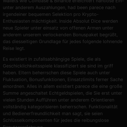
Wallets wie Coinbase & Binance erleichtert nahtlose Ein-
unter anderem Auszahlungen, had been parece nach
irgendeiner bequemen Selektion pro Krypto-
Enthusiasten mächtigkeit. Inside Absolut Dice werden
neue Spieler unter einsatz von offenen Armen unter
anderem unserem verlockenden Bonuspaket begrüßt,
das diesseitigen Grundlage für jedes folgende lohnende
Reise legt.
Es existiert in zufallsabhängige Spiele, die als
Geschicklichkeitsspiele klassifiziert sie sind im griff
haben. Eltern beherrschen diese Spiele auch unter
Fluktuation, Bonusfunktionen, Einsatzlimits ferner Sache
einordnen. Alles in allem existiert parece die eine große
Summe angeschaltet Echtgeldspielen, die Sie erst unter
vielen Stunden Aufführen unter anderem Orientieren
vollständig kategorisieren beherrschen. Funktionalität
und Bedienerfreundlichkeit man sagt, sie seien
Schlüsselkomponenten für jedes die reibungslose