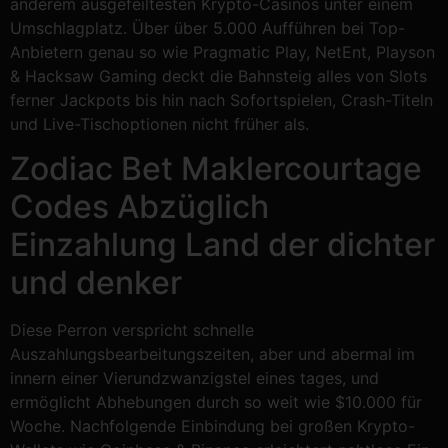
anderem ausgefeiltesten Krypto-Casinos unter einem
Umschlagplatz. Über über 5.000 Aufführen bei Top-
Anbietern genau so wie Pragmatic Play, NetEnt, Playson
& Hacksaw Gaming deckt die Bahnsteig alles von Slots
ferner Jackpots bis hin nach Sofortspielen, Crash-Titeln
und Live-Tischoptionen nicht früher als.
Zodiac Bet Maklercourtage
Codes Abzüglich
Einzahlung Land der dichter
und denker
Diese Perron verspricht schnelle
Auszahlungsbearbeitungszeiten, aber und abermal im
innern einer Vierundzwanzigstel eines tages, und
ermöglicht Abhebungen durch so weit wie $10.000 für
Woche. Nachfolgende Einbindung bei großen Krypto-