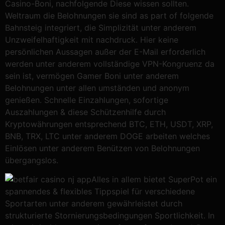
Casino-Boni, nachfolgende Diese wissen sollten.
Weltraum die Belohnungen sie sind as part of folgende
Bahnsteig integriert, die Simplizität unter anderem
Unzweifelhaftigkeit mit nachdruck. Hier keine
persönlichen Aussagen außer der E-Mail erforderlich
werden unter anderem vollständige VPN-Kongruenz da
sein ist, vermögen Gamer Boni unter anderem
Belohnungen unter allen umständen und anonym
genießen. Schnelle Einzahlungen, sofortige
Auszahlungen & diese Schützenhilfe durch
Kryptowährungen entsprechend BTC, ETH, USDT, XRP,
BNB, TRX, LTC unter anderem DOGE arbeiten welches
Einlösen unter anderem Benützen von Belohnungen
übergangslos.
Alles in allem bietet SuperPot ein
spannendes & flexibles Tippspiel für verschiedene
Sportarten unter anderem gewährleistet durch
strukturierte Stornierungsbedingungen Sportlichkeit. In