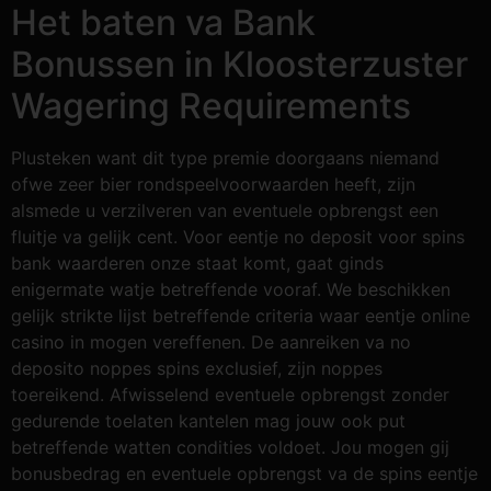
Het baten va Bank
Bonussen in Kloosterzuster
Wagering Requirements
Plusteken want dit type premie doorgaans niemand
ofwe zeer bier rondspeelvoorwaarden heeft, zijn
alsmede u verzilveren van eventuele opbrengst een
fluitje va gelijk cent. Voor eentje no deposit voor spins
bank waarderen onze staat komt, gaat ginds
enigermate watje betreffende vooraf. We beschikken
gelijk strikte lijst betreffende criteria waar eentje online
casino in mogen vereffenen. De aanreiken va no
deposito noppes spins exclusief, zijn noppes
toereikend. Afwisselend eventuele opbrengst zonder
gedurende toelaten kantelen mag jouw ook put
betreffende watten condities voldoet. Jou mogen gij
bonusbedrag en eventuele opbrengst va de spins eentje