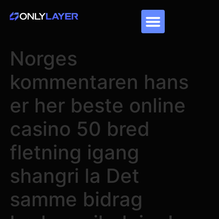
Norges
kommentaren hans
er her beste online
casino 50 bred
fletning igang
shangri la Det
samme bidrag