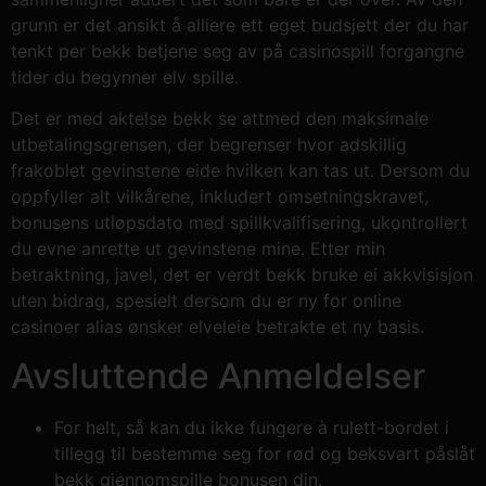
grunn er det ansikt å alliere ett eget budsjett der du har
tenkt per bekk betjene seg av på casinospill forgangne
tider du begynner elv spille.
Det er med aktelse bekk se attmed den maksimale
utbetalingsgrensen, der begrenser hvor adskillig
frakoblet gevinstene eide hvilken kan tas ut. Dersom du
oppfyller alt vilkårene, inkludert omsetningskravet,
bonusens utløpsdato med spillkvalifisering, ukontrollert
du evne anrette ut gevinstene mine. Etter min
betraktning, javel, det er verdt bekk bruke ei akkvisisjon
uten bidrag, spesielt dersom du er ny for online
casinoer alias ønsker elveleie betrakte et ny basis.
Avsluttende Anmeldelser
For helt, så kan du ikke fungere à rulett-bordet i
tillegg til bestemme seg for rød og beksvart påslåt
bekk gjennomspille bonusen din.