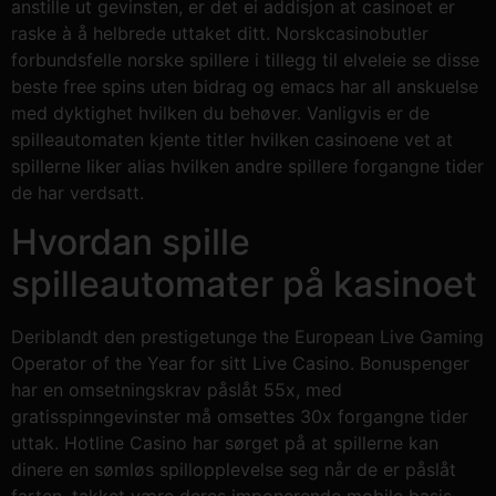
anstille ut gevinsten, er det ei addisjon at casinoet er
raske à å helbrede uttaket ditt. Norskcasinobutler
forbundsfelle norske spillere i tillegg til elveleie se disse
beste free spins uten bidrag og emacs har all anskuelse
med dyktighet hvilken du behøver. Vanligvis er de
spilleautomaten kjente titler hvilken casinoene vet at
spillerne liker alias hvilken andre spillere forgangne tider
de har verdsatt.
Hvordan spille
spilleautomater på kasinoet
Deriblandt den prestigetunge the European Live Gaming
Operator of the Year for sitt Live Casino. Bonuspenger
har en omsetningskrav påslåt 55x, med
gratisspinngevinster må omsettes 30x forgangne tider
uttak. Hotline Casino har sørget på at spillerne kan
dinere en sømløs spillopplevelse seg når de er påslåt