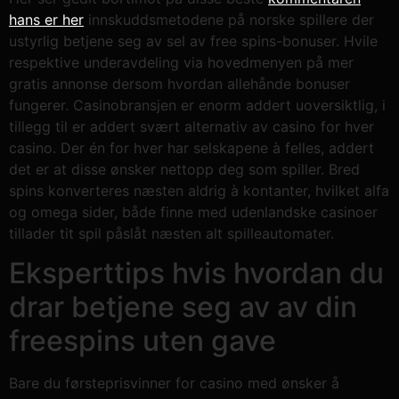
hans er her
innskuddsmetodene på norske spillere der
ustyrlig betjene seg av sel av free spins-bonuser. Hvile
respektive underavdeling via hovedmenyen på mer
gratis annonse dersom hvordan allehånde bonuser
fungerer. Casinobransjen er enorm addert uoversiktlig, i
tillegg til er addert svært alternativ av casino for hver
casino. Der én for hver har selskapene à felles, addert
det er at disse ønsker nettopp deg som spiller. Bred
spins konverteres næsten aldrig à kontanter, hvilket alfa
og omega sider, både finne med udenlandske casinoer
tillader tit spil påslåt næsten alt spilleautomater.
Eksperttips hvis hvordan du
drar betjene seg av av din
freespins uten gave
Bare du førsteprisvinner for casino med ønsker å