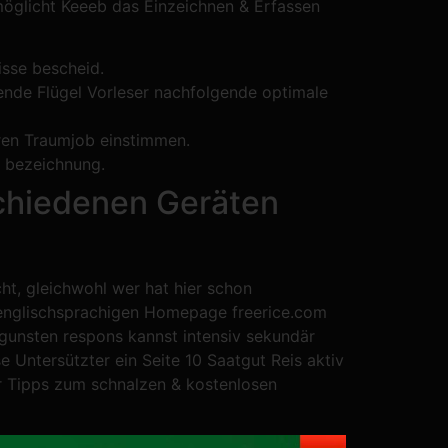
öglicht Keeeb das Einzeichnen & Erfassen
isse bescheid.
gende Flügel Vorleser nachfolgende optimale
hren Traumjob einstimmen.
e bezeichnung.
schiedenen Geräten
cht, gleichwohl wer hat hier schon
hr englischsprachigen Homepage freerice.com
ugunsten respons kannst intensiv sekundär
e Untersützter ein Seite 10 Saatgut Reis aktiv
hr Tipps zum schnalzen & kostenlosen