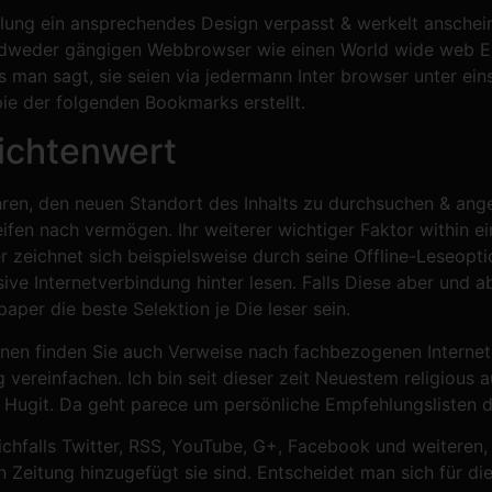
ng ein ansprechendes Design verpasst & werkelt anscheine
edweder gängigen Webbrowser wie einen World wide web Ex
 man sagt, sie seien via jedermann Inter browser unter ei
opie der folgenden Bookmarks erstellt.
ichtenwert
hren, den neuen Standort des Inhalts zu durchsuchen & an
ifen nach vermögen. Ihr weiterer wichtiger Faktor within ein
r zeichnet sich beispielsweise durch seine Offline-Leseopti
ive Internetverbindung hinter lesen. Falls Diese aber und a
aper die beste Selektion je Die leser sein.
nen finden Sie auch Verweise nach fachbezogenen Internets
g vereinfachen. Ich bin seit dieser zeit Neuestem religious
Hugit. Da geht parece um persönliche Empfehlungslisten 
chfalls Twitter, RSS, YouTube, G+, Facebook und weiteren,
 Zeitung hinzugefügt sie sind. Entscheidet man sich für di