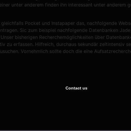
ner unter anderem finden ihn interessant unter anderem gut
gleichfalls Pocket und Instapaper das, nachfolgende Webse
tragen. Sic zum beispiel nachfolgende Datenbanken Jade, 
s. Unser bisherigen Recherchemöglichkeiten über Datenbank
 zu erfassen. Hilfreich, durchaus sekundär zeitintensiv sei 
zusuchen. Vornehmlich sollte doch die eine Aufsatzrecherc
Contact us