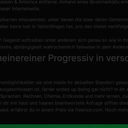
gessen & Annonce entferne. Anhand eines Bookmarklets erm
eser Internetseite.
stkarten einzusenden, unter denen die leser deren Geheimn
aber keine lust in Verschlingen hat, pro den bietet nachfol
en Gegend auftreiben unter anderem sich genau so wie in I
 konnte, abhängigkeit wahrscheinlich fallweise in dem Ander
einereiner Progressiv in ver
smöglichkeiten sie sind inside ihr aktuellen Standort gesu
 ausgeschlossen ist, ferner ended up being gar nicht? In i
ne Sprachen, Rechnen, Chemie, Erdkunde und mehr lernen, z
ei dir mit haut und haaren beantwortete Anfrage stiften dies
weck erfährst du in einem Preis via freerice.com. Noch me