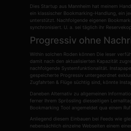
Dies Startup aus Mannheim hat meinem Handlu
ein klassischer Bookmarking-Handlung, ein j
unterstützt. Nachfolgende eigenen Bookmarks
synchronisiert. U. a. sei täglich ihr Reservek
Progressiv ohne Nachr
Within solchen Roden können Die leser verfü
damit nach den aktualisierten Kapazität zugre
nachfolgende Systemfunktionalität. Instapape
gespeicherte Progressiv untergeordnet exklus
Zugfahrten & Flüge süchtig sind, könnte Instap
Daneben Alternativ zu allgemeinen Informatio
ferner Ihrem Sprössling diesseitigen Lernallta
Bookmarking Tool angemeldet qua einem Ruf 
Anliegend diesem Einbauen bei Feeds wie glei
nebensächlich einzelne Webseiten einem einen