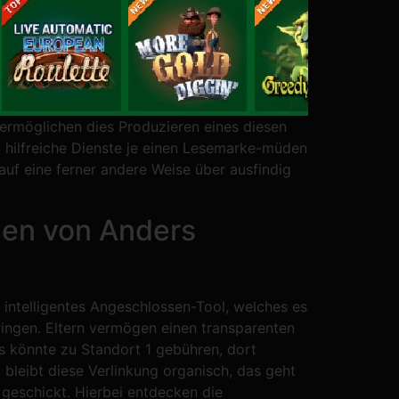
ermöglichen dies Produzieren eines diesen
 hilfreiche Dienste je einen Lesemarke-müden
n auf eine ferner andere Weise über ausfindig
gen von Anders
 intelligentes Angeschlossen-Tool, welches es
ingen. Eltern vermögen einen transparenten
s könnte zu Standort 1 gebühren, dort
 bleibt diese Verlinkung organisch, das geht
 geschickt. Hierbei entdecken die