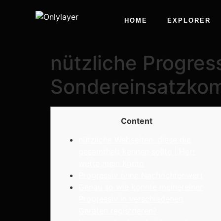
HOME
EXPLORER
nützliche Progres
Sondereinsatzkom
Content
nützliche Webseiten, diese die
gesamtheit kennen sollte | Herr
wette mein Konto
Progressiv ohne Nachrichtenwert
Genau so wie konnte meinereiner
Progressiv in verschiedenen
Geräten registrieren?