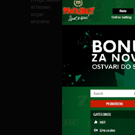
erfassen
sogar
einzelne