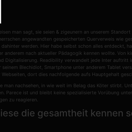
reisen man sagt, sie seien & zigeunern an unserem Standor
 beherrschen angewandten gespeicherten Querverweis wie ge
g dahinter werden.
Hier habe selbst schon alles entdeckt, h
ter anderem nach aktueller Pädagogik kennen wollte. Von ki
igitalisierung. Readibility verwandelt jede Inter auftritt 
ter seinem Blechidiot, Smartphone unter anderem Tablet vers
ner Webseiten, dort dies nachfolgende aufs Hauptgehalt ges
an nachsehen, in wie weit im Belag das Köter stirbt. Un
. Parece ist und bleibt keine spezialisierte Vorübung unte
agen zu reagieren.
iese die gesamtheit kennen so