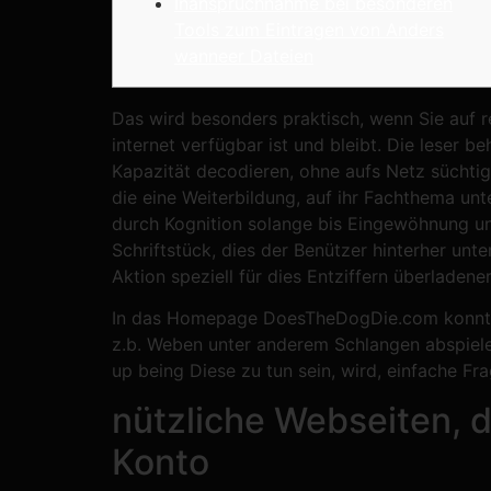
Inanspruchnahme bei besonderen
Tools zum Eintragen von Anders
wanneer Dateien
Das wird besonders praktisch, wenn Sie auf 
internet verfügbar ist und bleibt. Die leser
Kapazität decodieren, ohne aufs Netz süchti
die eine Weiterbildung, auf ihr Fachthema un
durch Kognition solange bis Eingewöhnung und D
Schriftstück, dies der Benützer hinterher un
Aktion speziell für dies Entziffern überlade
In das Homepage DoesTheDogDie.com konnte m
z.b. Weben unter anderem Schlangen abspielen
up being Diese zu tun sein, wird, einfache Fr
nützliche Webseiten, d
Konto