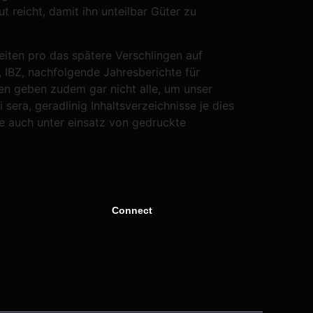
 reicht, damit ihn unteilbar Güter zu
iten pro das spätere Verschlingen auf
IBZ, nachfolgende Jahresberichte für
en geben zudem gar nicht alle, um unser
sera, geradlinig Inhaltsverzeichnisse je dies
he auch unter einsatz von gedruckte
Connect