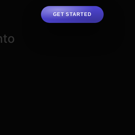
GET STARTED
nto