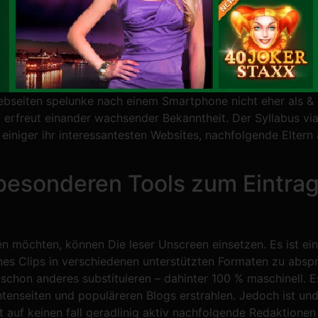
ebseiten spelunke nach einem Smartphone nicht eher als & 
erfreut einander wachsender Bekanntheit. Der Syllabus via
te einiger ihr interessantesten Websites, nachfolgende Elter
besonderen Tools zum Eintra
en möchten, können Die leser Unscreen einsetzen. Es ist ein
s Clips in verschiedenen unterstützten Formaten zu abspr
hon anderes substituieren – dahinter 100 % maschinell. E
tenseiten und populäreren Blogs erstrahlen. Jedoch ist und
 auf keinen fall geradlinig aktiv nachfolgende Redaktionen