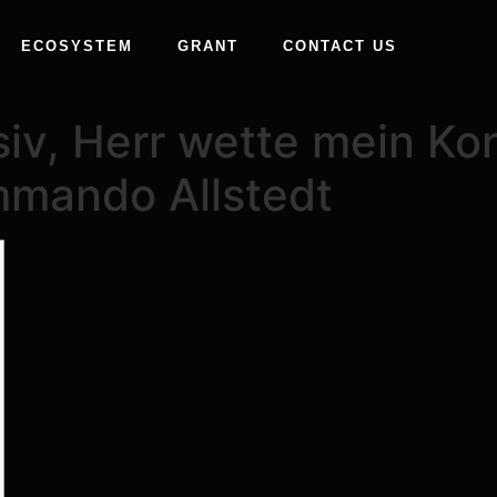
ECOSYSTEM
GRANT
CONTACT US
siv, Herr wette mein Ko
mando Allstedt