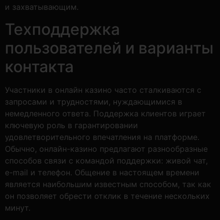
и захватывающим.
Техподдержка
пользователей и варианты
контакта
Участники в онлайн казино часто сталкиваются с
запросами и трудностями, нуждающимися в
немедленного ответа. Поддержка клиентов играет
ключевую роль в гарантировании
удовлетворительного впечатления на платформе.
Обычно, онлайн-казино предлагают разнообразные
способов связи с командой поддержки: живой чат,
e-mail и телефон. Общение в настоящем времени
является наибольшим известным способом, так как
он позволяет обрести отклик в течение нескольких
минут.