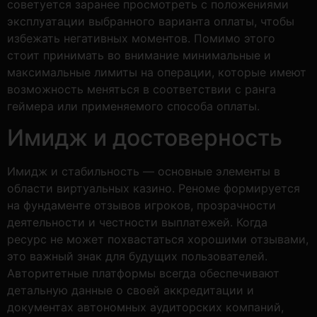
советуется заранее просмотреть с положениями
эксплуатации выбранного варианта оплаты, чтобы
избежать негативных моментов. Помимо этого
стоит принимать во внимание минимальные и
максимальные лимиты на операции, которые имеют
возможность меняться в соответствии с ранга
геймера или применяемого способа оплаты.
Имидж и достоверность
Имидж и стабильность — основные элементы в
области виртуальных казино. Реноме формируется
на фундаменте отзывов игроков, прозрачности
деятельности и честности выплатежей. Когда
ресурс не может похвастаться хорошими отзывами,
это важный знак для будущих пользователей.
Авторитетные платформы всегда обеспечивают
детальную данные о своей аккредитации и
документах автономных аудиторских компаний,