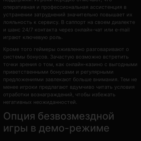
оперативная и профессиональная ассистенция в
устранении затруднений значительно повышает их
лояльность к сервису. В саппорт на своем диалекте
и шанс 24/7 контакта через онлайн-чат или e-mail
играют ключевую роль.
Кроме того геймеры оживленно разговаривают о
системы бонусов. Зачастую возможно встретить
точки зрения о том, как онлайн-казино с выгодными
приветственными бонусами и регулярными
предложениями завлекают больше внимания. Тем не
менее игроки предлагают вдумчиво читать условия
отработки вознаграждений, чтобы избежать
негативных неожиданностей.
Опция безвозмездной
игры в демо-режиме