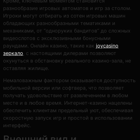
Кроме, ключевым моментом становится
разнообразие игровых автоматов и игр за столом.
Игроки могут отбирать из сотен игровых машин
обладающих разнообразными тематиками и
механиками, от “одноруких бандитов” до сложных
видеослотов с эксклюзивными бонусными
раундами. Онлайн казино, такие как
joycasino
зеркало
, с настоящими дилерами позволяют
окунуться в обстановку реального казино-зала, не
оставляя жилище.
Немаловажным фактором оказывается доступность
мобильной версии или софтвера, что позволяет
получать удовольствие от развлечением в любом
месте и в любое время. Интернет-казино нацелены
обеспечить клиентам предельный уют, обеспечивая
скоростную запуск игр и простой в использовании
интерфейс.
Внешний вид и