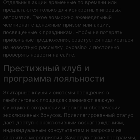
Отдельные акции временные по времени или
предлагаются только для конкретных игровых
автоматов. Такое возможно еженедельный
чемпионат с денежным призом или акции,
посвященные к праздникам. Чтобы не потерять
прибыльные предложения, советуется подписаться
на новостную рассылку joycasino и постоянно
проверять новости на сайте.
Престижный клуб и
программа лояльности
Элитарные клубы и системы поощрения в
гемблинговых площадках занимают важную
функцию в сохранении игроков и обеспечении
эксклюзивных бонусов. Привилегированный статус
дает доступ к эксклюзивным вознаграждениям,
индивидуальным консультантам и запросам на
закрытые мероприятия. Зачастую такие программы,