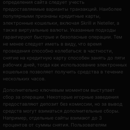
определения сайта следует учесть
предоставляемые варианты транзакций. Наиболее
популярными признаны кредитные карты,
электронные кошельки, включая Skrill и Neteller, а
также виртуальные валюты. Указанные подходы
гарантируют быстрые и безопасные операции. Тем
не менее следует иметь в виду, что время
проведения способно колебаться: в частности,
снятие на кредитную карту способен занять до пяти
рабочих дней, тогда как использование электронных
кошельков позволяет получить средства в течение
нескольких часов.
Дополнительно ключевым моментом выступает
сбор за операции. Некоторые игорные заведения
предоставляют депозит без комиссии, но за вывод
средств могут взиматься дополнительные сборы.
Например, отдельные сайты взимают до 3
процентов от суммы снятия. Пользователям