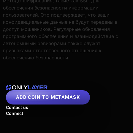
методы шифрования, такие как SSL, для
обеспечения безопасности информации
пользователей. Это подтверждает, что ваши
конфиденциальные данные не будут переданы в
доступ мошенников. Регулярные обновления
программного обеспечения и взаимодействие с
автономными ревизорами также служат
признаками ответственного отношения к
обеспечению безопасности.
ADD COIN TO METAMASK
Contact us
Connect