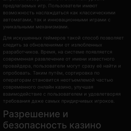
предлагаемых игр. Пользователи имеют
возможность наслаждаться как классическими
автоматами, так и инновационными играми с
уникальными механизмами.
Для искушенных геймеров такой способ позволяет
следить за обновлениями от излюбленных
разработчиков. Время, на системе появляется
современная развлечение от имени известного
провайдера, пользователи могут сразу её найти и
опробовать. Таким путём, сортировка по
операторам становится неотъемлемой частью
современного онлайн казино, улучшая
взаимодействие с пользователем и удовлетворяя
требования даже самых придирчивых игроков.
Разрешение и
безопасность казино