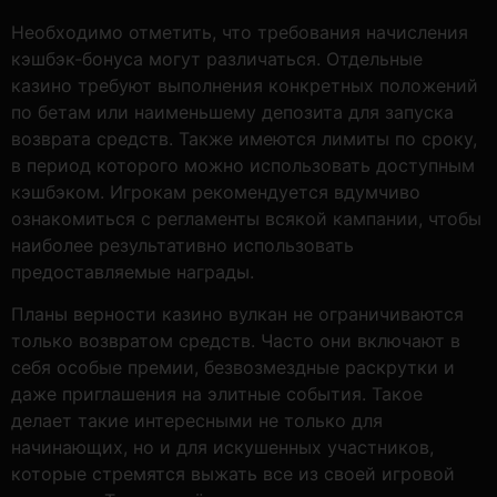
Необходимо отметить, что требования начисления
кэшбэк-бонуса могут различаться. Отдельные
казино требуют выполнения конкретных положений
по бетам или наименьшему депозита для запуска
возврата средств. Также имеются лимиты по сроку,
в период которого можно использовать доступным
кэшбэком. Игрокам рекомендуется вдумчиво
ознакомиться с регламенты всякой кампании, чтобы
наиболее результативно использовать
предоставляемые награды.
Планы верности казино вулкан не ограничиваются
только возвратом средств. Часто они включают в
себя особые премии, безвозмездные раскрутки и
даже приглашения на элитные события. Такое
делает такие интересными не только для
начинающих, но и для искушенных участников,
которые стремятся выжать все из своей игровой