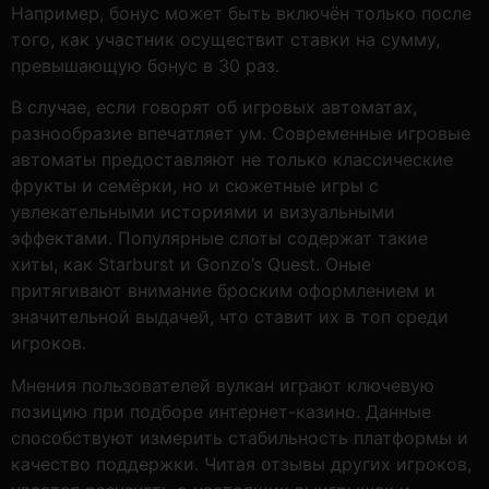
Например, бонус может быть включён только после
того, как участник осуществит ставки на сумму,
превышающую бонус в 30 раз.
В случае, если говорят об игровых автоматах,
разнообразие впечатляет ум. Современные игровые
автоматы предоставляют не только классические
фрукты и семёрки, но и сюжетные игры с
увлекательными историями и визуальными
эффектами. Популярные слоты содержат такие
хиты, как Starburst и Gonzo’s Quest. Оные
притягивают внимание броским оформлением и
значительной выдачей, что ставит их в топ среди
игроков.
Мнения пользователей вулкан играют ключевую
позицию при подборе интернет-казино. Данные
способствуют измерить стабильность платформы и
качество поддержки. Читая отзывы других игроков,