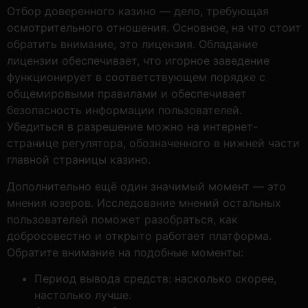
Отбор доверенного казино — дело, требующая
осмотрительного отношения. Основное, на что стоит
обратить внимание, это лицензия. Обладание
лицензии обеспечивает, что игорное заведение
функционирует в соответствующем порядке с
общемировыми правилами и обеспечивает
безопасность информации пользователей.
Убедиться в разрешение можно на интернет-
странице регулятора, обозначенного в нижней части
главной страницы казино.
Дополнительно ещё один значимый момент — это
мнения юзеров. Исследование мнений остальных
пользователей поможет разобраться, как
добросовестно и открыто работает платформа.
Обратите внимание на подобные моменты:
Период вывода средств: насколько скорее,
настолько лучше.