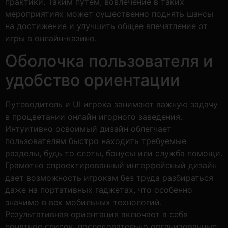
практики. Таким путём, вовлечение в таких
мероприятиях может существенно поднять шансы
на достижение и улучшить общее впечатление от
игры в онлайн-казино.
Оболочка пользователя и
удобство ориентации
Путеводитель и UI игрока занимают важную задачу
в процветании онлайн игорного заведения.
Интуитивно освоимый дизайн облегчает
пользователям быстро находить требуемые
разделы, будь то слоты, бонусы или служба помощи.
Грамотно спроектированный интерфейсный дизайн
дает возможность игрокам без труда разбираться
даже на портативных гаджетах, что особенно
значимо в век мобильных технологий.
Результативная ориентация включает в себя
понятное список, последовательно организованные