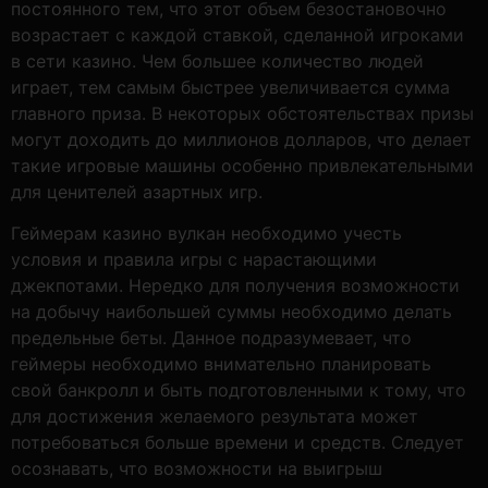
постоянного тем, что этот объем безостановочно
возрастает с каждой ставкой, сделанной игроками
в сети казино. Чем большее количество людей
играет, тем самым быстрее увеличивается сумма
главного приза. В некоторых обстоятельствах призы
могут доходить до миллионов долларов, что делает
такие игровые машины особенно привлекательными
для ценителей азартных игр.
Геймерам казино вулкан необходимо учесть
условия и правила игры с нарастающими
джекпотами. Нередко для получения возможности
на добычу наибольшей суммы необходимо делать
предельные беты. Данное подразумевает, что
геймеры необходимо внимательно планировать
свой банкролл и быть подготовленными к тому, что
для достижения желаемого результата может
потребоваться больше времени и средств. Следует
осознавать, что возможности на выигрыш