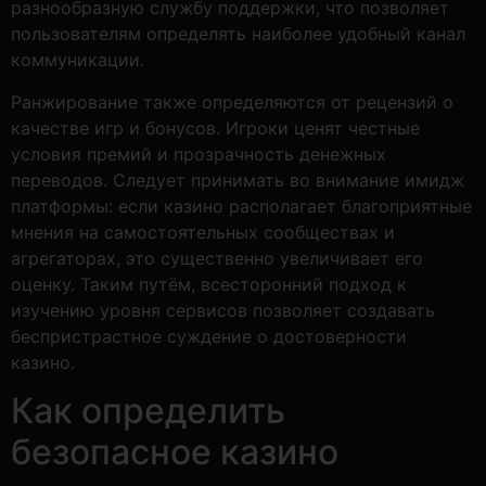
разнообразную службу поддержки, что позволяет
пользователям определять наиболее удобный канал
коммуникации.
Ранжирование также определяются от рецензий о
качестве игр и бонусов. Игроки ценят честные
условия премий и прозрачность денежных
переводов. Следует принимать во внимание имидж
платформы: если казино располагает благоприятные
мнения на самостоятельных сообществах и
агрегаторах, это существенно увеличивает его
оценку. Таким путём, всесторонний подход к
изучению уровня сервисов позволяет создавать
беспристрастное суждение о достоверности
казино.
Как определить
безопасное казино