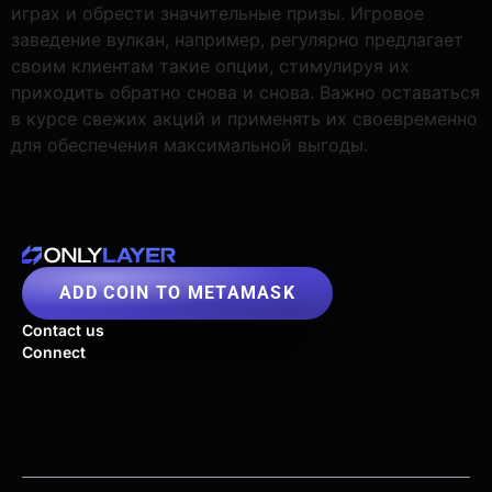
играх и обрести значительные призы. Игровое
заведение вулкан, например, регулярно предлагает
своим клиентам такие опции, стимулируя их
приходить обратно снова и снова. Важно оставаться
в курсе свежих акций и применять их своевременно
для обеспечения максимальной выгоды.
ADD COIN TO METAMASK
Contact us
Connect