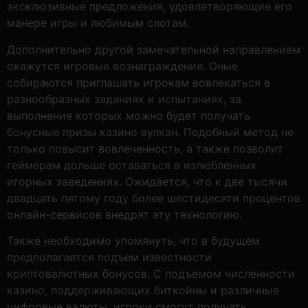
эксклюзивные предложения, удовлетворяющие его
манере игры и любимым слотам.
Дополнительно другой замечательной направлением
окажутся игровые вознаграждения. Оные
собираются приглашать игрокам вовлекаться в
разнообразных заданиях и испытаниях, за
выполнение которых можно будет получать
бонусные призы казино вулкан. Подобный метод не
только повысит вовлеченность, а также позволит
геймерам дольше оставаться в излюбленных
игорных заведениях. Ожидается, что к две тысячи
двадцать пятому году более шестидесяти процентов
онлайн-сервисов внедрят эту технологию.
Также необходимо упомянуть, что в будущем
предполагается подъем известности
криптовалютных бонусов. С подъемом численности
казино, поддерживающих биткойны и различные
цифровые валюты, игроки смогут получать