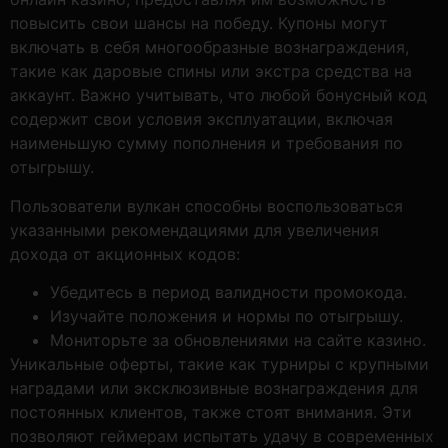
повысить свои шансы на победу. Купоны могут
включать в себя многообразные вознаграждения,
такие как даровые спины или экстра средства на
аккаунт. Важно учитывать, что любой бонусный код
содержит свои условия эксплуатации, включая
наименьшую сумму пополнения и требования по
отыгрышу.
Пользователи вулкан способны воспользоваться
указанными рекомендациями для увеличения
дохода от акционных кодов:
Убедитесь в период валидности промокода.
Изучайте положения и нормы по отыгрышу.
Мониторьте за обновлениями на сайте казино.
Уникальные оферты, такие как турниры с крупными
наградами или эксклюзивные вознаграждения для
постоянных клиентов, также стоят внимания. Эти
позволяют геймерам испытать удачу в современных