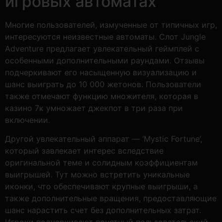
игровых автоматах
Многие пользователей, измученные от типичных игр,
интересуются неизвестные автоматы. Слот Jungle
Adventure предлагает увлекательный геймплей с
особенными дополнительными раундами. Отзывы
подчеркивают его насыщенную визуализацию и
шанс выиграть до 10 000 жетонов. Пользователи
также отмечают функцию множителя, которая в
казино 7к умножает джекпот в три раза при
включении.
Другой увлекательный аппарат — ‘Mystic Fortune’,
который завлекает интерес вследствие
оригинальной теме и солидным коэффициентам
выигрышей. Тут можно встретить уникальные
иконки, что обеспечивают крупные выигрыши, а
также дополнительные вращения, предоставляющие
шанс нарастить счет без дополнительных затрат.