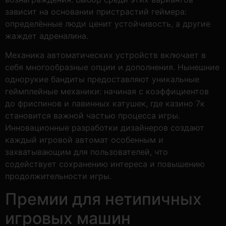
зависит на основании пристрастий геймера:
определённые люди ценит устойчивость, а другие
жаждет адреналина.
Механика автоматических устройств включает в
себя многообразные опции и дополнения. Нынешние
однорукие бандиты предоставляют уникальные
геймплейные механики: начиная с коэффициентов
до фриспинов и лавинных катушек, где казино 7к
становится важной частью процесса игры.
Инновационные разработки дизайнеров создают
каждый игровой автомат особенным и
захватывающим для пользователей, что
содействует сохранению интереса и повышению
продолжительности игры.
Премии для нетипичных
игровых машин