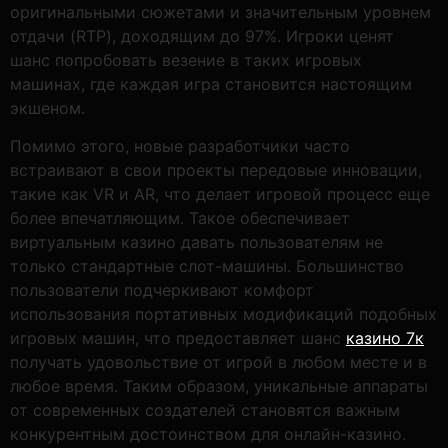
оригинальными сюжетами и значительным уровнем
отдачи (RTP), доходящим до 97%. Игроки ценят
шанс попробовать везение в таких игровых
машинах, где каждая игра становится настоящим
экшеном.
Помимо этого, новые разработчики часто
встраивают в свои проекты передовые инновации,
такие как VR и AR, что делает игровой процесс еще
более впечатляющим. Такое обеспечивает
виртуальным казино давать пользователям не
только стандартные слот-машины. Большинство
пользователи подчеркивают комфорт
использования портативных модификаций подобных
игровых машин, что предоставляет шанс
казино 7к
получать удовольствие от игрой в любом месте и в
любое время. Таким образом, уникальные аппараты
от современных создателей становятся важным
конкурентным достоинством для онлайн-казино.