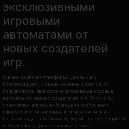
эксклюзивными
игровыми
автоматами от
новых создателей
игр.
Онлайн гэмблинг-платформы динамично
прогрессируют, и одним основных причин их
популярности являются эксклюзивные игровые
автоматы от свежих создателей игр. Этих игры
привлекают внимание благодаря особенному
оформлению, инновационным механизмам и
богатым подаркам. Скажем, фирмы, вроде, Yggdrasil
и Thunderkick, предоставляют слоты с