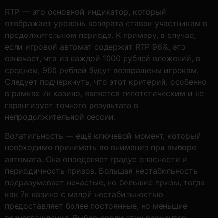
RTP — это основной индикатор, который
отображает уровень возврата ставок участникам в
продолжительном периоде. К примеру, в случае,
если игровой автомат содержит RTP 96%, это
означает, что из каждой 1000 рублей вложений, в
среднем, 960 рублей будут возвращены игрокам.
Следует подчеркнуть, что этот критерий, особенно
в рамках 7к казино, является гипотетическим и не
гарантирует точного результата в
непродолжительной сессии.
Волатильность — ещё ключевой момент, который
необходимо принимать во внимание при выборе
автомата. Она определяет градус опасности и
периодичность призов. Большая нестабильность
подразумевает нечастые, но большие призы, тогда
как 7к казино с малой нестабильностью
предоставляет более постоянные, но меньшие
вознаграждения. Выбор среди этих вариантов