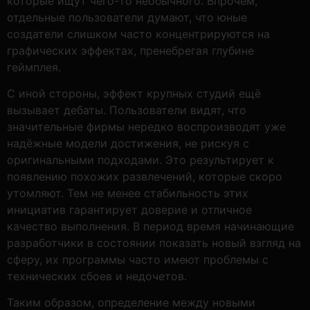
которые ищут чего-то необычного. Впрочем,
отдельные пользователи думают, что юные
создатели слишком часто концентрируются на
графических эффектах, пренебрегая глубине
геймплея.
С иной стороны, эффект крупных студий ещё
вызывает дебаты. Пользователи видят, что
значительные фирмы нередко воспроизводят уже
надёжные модели достижения, не рискуя с
оригинальными подходами. Это результирует к
появлению похожих развлечений, которые скоро
утомляют. Тем не менее стабильность этих
инициатив гарантирует доверие и отличное
качество выполнения. В период время начинающие
разработчики в состоянии показать новый взгляд на
сферу, их программы часто имеют проблемы с
технических сбоев и недочетов.
Таким образом, определение между новыми