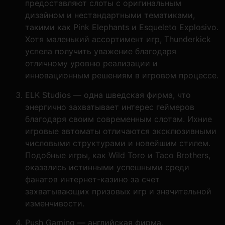
предоставляют слоты с оригинальным
дизайном и нестандартными тематиками,
такими как Pink Elephants и Esqueleto Explosivo.
Хотя маленький ассортимент игр, Thunderkick
успела получить уважение благодаря
отличному уровню реализации и
инновационным решениям в игровом процессе.
ELK Studios — одна шведская фирма, что
энергично захватывает интерес геймеров
благодаря своим современным слотам. Ихние
игровые автоматы отличаются эксклюзивными
числовыми структурами и новейшим стилем.
Подобные игры, как Wild Toro и Taco Brothers,
оказались истинными успешными среди
фанатов интернет-казино за счет
захватывающих призовых игр и значительной
изменчивости.
Push Gaming — английская фирма,