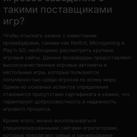
такими поставщиками
игр?
Чтобы отыскать казино с известными
провайдерами, такими как NetEnt, Microgaming и
Play’n GO, необходимо рассмотреть крупные
игровые сайты. Данные провайдеры предоставляют
высококачественные игровые автоматы и
настольные игры, которые пользуются
популярностью среди игроков по всему миру.
Одним из основных аспектов определения
становится присутствие сертификата в казино, что
гарантирует добросовестность и надежность
игрового процесса.
Кроме этого, можно воспользоваться
специализированными сайтами-агрегаторами,
которые предлагают ревью и ранжирование