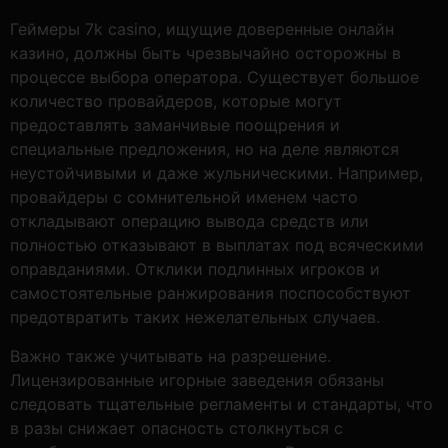
Геймеры 7k casino, ищущие доверенные онлайн
казино, должны быть чрезвычайно осторожны в
процессе выбора оператора. Существует большое
количество провайдеров, которые могут
предоставлять заманчивые поощрения и
специальные предложения, но на деле являются
неустойчивыми и даже жульническими. Например,
провайдеры с сомнительной именем часто
откладывают операцию вывода средств или
полностью отказывают в выплатах под всяческими
оправданиями. Отклики подлинных игроков и
самостоятельные ранжирования поспособствуют
предотвратить таких нежелательных случаев.
Важно также учитывать на разрешение.
Лицензированные игорные заведения обязаны
следовать тщательные регламенты и стандарты, что
в разы снижает опасность столкнуться с