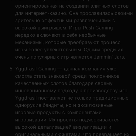
ориентированная на создании элитных слотов
для интернет-казино. Она прославилась своими
зрительно эффектными развлечениями с
высокой выигрышем. Игры Push Gaming
нередко включают в себя необычные
механизмы, которые преобразуют процесс
игры более увлекательным. Одним среди их
очень популярных игр является Jammin’ Jars.
Yggdrasil Gaming — данная компания уже
смогла стать знаковой среди поклонников
качественных слотов благодаря своему
инновационному подходу к производству игр.
Yggdrasil поставляет не только традиционные
однорукие бандиты, но и эксклюзивные
игровые продукты с компонентами
игровизации. Их проекты подчеркиваются
высокой детализацией визуализации и
оригинальными сюжетами, что превращает их