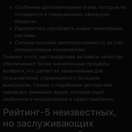
Особенные дополнительные этапы, которые не
попадаются в традиционных одноруких
бандитах.
Перспектива опробовать новые геймплейные
системы.
Сильнее высокая заинтересованность за счет
интерактивным компонентам.
Помимо этого, нестандартные автоматы зачастую
обеспечивают более значительные проценты
возврата, что делает их заманчивыми для
пользователей, стремящихся к большим
выигрышам. Казино с подобными автоматами
завлекают внимание людей, которые ищет
необычное и неординарное в сфере гемблинга.
Рейтинг-5 неизвестных,
но заслуживающих