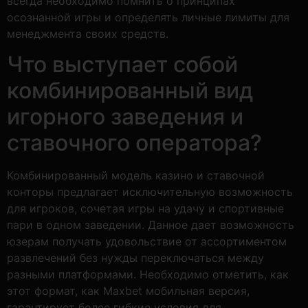
всегда необходимо помнить о принципах
осознанной игры и определять личные лимиты для
менеджмента своих средств.
Что выступает собой
комбинированный вид
игорного заведения и
ставочного оператора?
Комбинированный модель казино и ставочной
конторы предлагает исключительную возможность
для игроков, сочетая игры на удачу и спортивные
пари в одном заведении. Данное дает возможность
юзерам получать удовольствие от ассортиментом
развлечений без нужды переключаться между
разными платформами. Необходимо отметить, как
этот формат, как Maxbet мобильная версия,
гарантирует более гибкие условия для