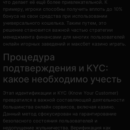
что делает её ещё более привлекательной. К
примеру, игроки способны получить вплоть до 10%
бонуса на свои средства при использовании
универсального кошелька. Таким путем, это
решение становится важной частью стратегии
менеджмента финансами для многих пользователей
онлайн игорных заведений и максбет казино играть.
Процедура
подтверждения и KYC:
какое необходимо учесть
Этап идентификации и KYC (Know Your Customer)
превратился в важной составляющей деятельности
большинства онлайн сервисов, включая казино.
Данный метод сфокусирован на гарантирование
безопасного состояния пользователей и
недопущение жульничества. Верификация как