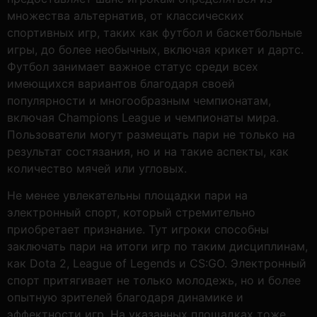
множества альтернатив, от классических
спортивных игр, таких как футбол и баскетбольные
игры, до более необычных, включая крикет и дартс.
Футбол занимает важное статус среди всех
имеющихся вариантов благодаря своей
популярности и многообразным чемпионатам,
включая Champions League и чемпионаты мира.
Пользователи могут размещать пари не только на
результат состязания, но и на такие аспекты, как
количество мячей или угловых.
Не менее увлекательны площадки пари на
электронный спорт, который стремительно
приобретает признание. Тут игроки способны
заключать пари на итоги игр по таким дисциплинам,
как Dota 2, League of Legends и CS:GO. Электронный
спорт притягивает не только молодежь, но и более
опытную зрителей благодаря динамике и
эффектности игр. На указанных площадках тоже