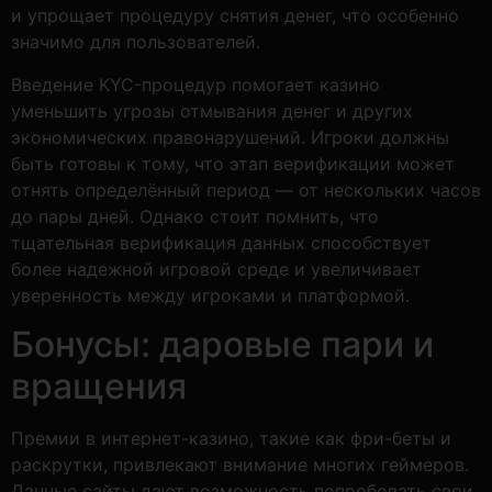
и упрощает процедуру снятия денег, что особенно
значимо для пользователей.
Введение KYC-процедур помогает казино
уменьшить угрозы отмывания денег и других
экономических правонарушений. Игроки должны
быть готовы к тому, что этап верификации может
отнять определённый период — от нескольких часов
до пары дней. Однако стоит помнить, что
тщательная верификация данных способствует
более надежной игровой среде и увеличивает
уверенность между игроками и платформой.
Бонусы: даровые пари и
вращения
Премии в интернет-казино, такие как фри-беты и
раскрутки, привлекают внимание многих геймеров.
Данные сайты дают возможность попробовать свои