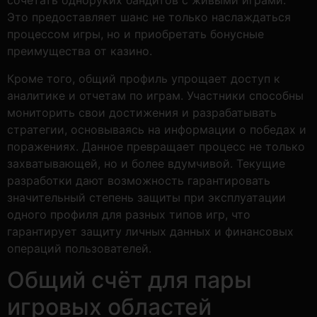
сочетать одноруких бандитов с живыми играми.
Это предоставляет шанс не только наслаждаться
процессом игры, но и приобретать бонусные
преимущества от казино.
Кроме того, общий профиль упрощает доступ к
аналитике и отчетам по играм. Участники способны
мониторить свои достижения и разрабатывать
стратегии, основываясь на информации о победах и
поражениях. Данное превращает процесс не только
захватывающей, но и более вдумчивой. Текущие
разработки дают возможность гарантировать
значительный степень защиты при эксплуатации
одного профиля для разных типов игр, что
гарантирует защиту личных данных и финансовых
операций пользователей.
Общий счёт для пары
игровых областей