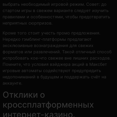
выбрать необходимый игровой режим. Совет: до
стартом игры в свежем варианте следует изучить
правилами и особенностями, чтобы предотвратить
неприятных сюрпризов.
Кроме того стоит учесть промо предложения.
Нередко гэмблинг-платформы предлагают
эксклюзивные вознаграждения для свежих
форматов или развлечений. Такой отличный способ
испробовать кое-что свежее вне лишних расходов.
Помните, что условия вэйджера акций в Максбет
игровые автоматы содействуют предупредить
недопониманий в будущем и поддержать счёт на
аккаунте.
Отклики о
кроссплатформенных
интернет-казино.