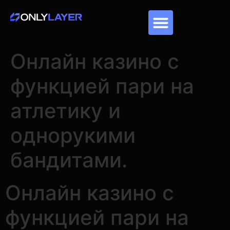
Онлайн казино с
функцией пари на
атлетику и
однорукими
бандитами.
Онлайн казино с
функцией пари на