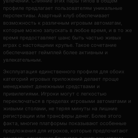
увлечений. Слияние этих пары типов в общем
профиле предлагает пользователям уникальные
перспективы. Азартный клуб обеспечивает
возможность к различным игровым автоматам,
которые можно запускать в любое время, и в то же
время предоставляет шанс быть частью живых
играх с настоящими крупье. Такое сочетание
обеспечивает геймплей более активным и
увлекательным.
Эксплуатация единственного профиля для обоих
категорий игровых приложений делает проще
менеджмент денежными средствами и
привилегиями. Игроки могут с легкостью
переключаться в пределах игровыми автоматами и
живыми столами, не теряя минуты на лишние
регистрации или трансферы денег. Более этого
факта, многие платформы показывают особенные
предложения для игроков, которые предпочитают