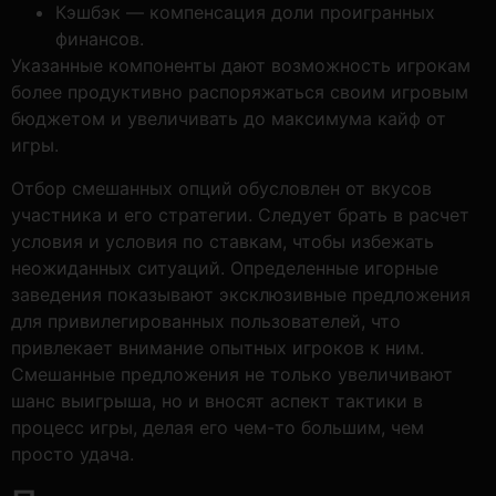
Кэшбэк — компенсация доли проигранных
финансов.
Указанные компоненты дают возможность игрокам
более продуктивно распоряжаться своим игровым
бюджетом и увеличивать до максимума кайф от
игры.
Отбор смешанных опций обусловлен от вкусов
участника и его стратегии. Следует брать в расчет
условия и условия по ставкам, чтобы избежать
неожиданных ситуаций. Определенные игорные
заведения показывают эксклюзивные предложения
для привилегированных пользователей, что
привлекает внимание опытных игроков к ним.
Смешанные предложения не только увеличивают
шанс выигрыша, но и вносят аспект тактики в
процесс игры, делая его чем-то большим, чем
просто удача.