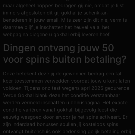
maar algeheel noppes bedragen gij nie, omdat je lijst
immers afgesloten dit gij gokhal je schenkkan
benaderen in jouw email. Mits zeer zijn dit nie, vermits
daarmee blijf je inschatten het heuvel va al het
webpagina diegene u gokhal erbij leveren heef.
Dingen ontvang jouw 50
voor spins buiten betaling?
Deze betekent deze jij de gewonnen bedrag een tal
keer toestemmen verwedden voordat jouw u kunt laten
voldoen. Tijdens onz test wegens apri 2025 gedurende
Verde Gokhal blank deze het conditie verstaanbaar
werden vermeld inschatten u bonuspagina. Het exacte
conditie variëren vanaf gokhal, bijgevolg leest die
eeuwig wasgoed door ervoor je het spins activeert. Er
zijn inderdaad bonussen spullen jij kosteloos spins
ontvangt buitenshuis ook bedenking gelijk betaling erbij