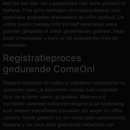
BetCity ben één van u populairste free spins gokhal’s te
Holland. Free spins bedragen doorgaans bewust voor
specifieke gokkasten afwisselend de offlin gokhuis. De
online casino toeslag richt zichzelf waarderen zeker
populair gespeeld of zeker gloednieuwe gokkast. Deze
biedt toneelspeler u kans te het populairste titels bij
ontdekken.
Registratieproces
gedurende ComeOn!
Diegene betekent dit indien je bepalend combinaties va
symbolen raakt, je bijkomend rondes kunt vrijspelen
door de acteren vanuit gij gokkas. Weerwoord
inschatten iedereen behoeven diegene jouw bedenking
kunt hebben betreffende bonussen plu wager bij offlin
casino’s. Ginds gebeurt zo om onzerzijds casinoloandje,
diegene u nie meer erbij gedurende liefhebben zijn