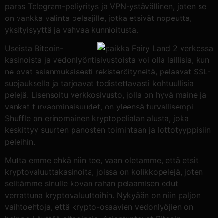
paras Telegram-peliyritys ja VPN-ystävällinen, joten se
on vankka valinta pelaajille, jotka etsivät nopeutta,
yksityisyyttä ja vahvaa kunnioitusta.
Useista Bitcoin-
kasinoista ja vedonlyöntisivustoista voi olla laillisia, kun
ne ovat asianmukaisesti rekisteröityneitä, pelaavat SSL-
suojauksella ja tarjoavat todistettavasti kohtuullisia
pelejä. Lisensoitu verkkosivusto, jolla on hyvä maine ja
vankat turvaominaisuudet, on yleensä turvallisempi.
Shuffle on erinomainen kryptopelialan alusta, joka
keskittyy suurten panosten toimintaan ja lottotyyppisiin
peleihin.
Mutta emme ehkä niin tee, vaan oletamme, että etsit
kryptovaluuttakasinoita, joissa on kolikkopelejä, joten
selitämme sinulle kovan rahan pelaamisen edut
verrattuna kryptovaluuttoihin. Nykyään on niin paljon
vaihtoehtoja, että krypto-osaavien vedonlyöjien on