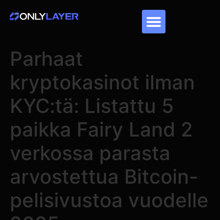
Parhaat
kryptokasinot ilman
KYC:tä: Listattu 5
paikka Fairy Land 2
verkossa parasta
arvostettua Bitcoin-
pelisivustoa vuodelle