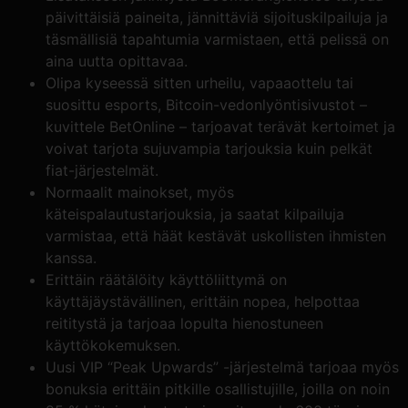
päivittäisiä paineita, jännittäviä sijoituskilpailuja ja
täsmällisiä tapahtumia varmistaen, että pelissä on
aina uutta opittavaa.
Olipa kyseessä sitten urheilu, vapaaottelu tai
suosittu esports, Bitcoin-vedonlyöntisivustot –
kuvittele BetOnline – tarjoavat terävät kertoimet ja
voivat tarjota sujuvampia tarjouksia kuin pelkät
fiat-järjestelmät.
Normaalit mainokset, myös
käteispalautustarjouksia, ja saatat kilpailuja
varmistaa, että häät kestävät uskollisten ihmisten
kanssa.
Erittäin räätälöity käyttöliittymä on
käyttäjäystävällinen, erittäin nopea, helpottaa
reititystä ja tarjoaa lopulta hienostuneen
käyttökokemuksen.
Uusi VIP “Peak Upwards” -järjestelmä tarjoaa myös
bonuksia erittäin pitkille osallistujille, joilla on noin