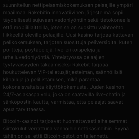
suunnitellun nettipelaamiskokemuksen pelaajille ympäri
maailmaa. Rakebitin innovatiivinen järjestelmä sopii
täydellisesti sujuvaan vedonlyöntiin sekä tietokoneella
että mobiililaitteilla, joten se on suosittu vaihtoehto
liikkeellä oleville pelaajille. Uusi kasino tarjoaa kattavan
pelikokemuksen, tarjoten suosittuja peliversioita, kuten
portteja, pöytäpelejä, live-erikoispelejä ja
urheiluvedonlyöntiä. Yhteistyössä pelaajien
tyytyväisyyden takaamiseksi Rakebit tarjoaa
houkuttelevan VIP-talletusjärjestelmän, säännöllisiä
kilpailuja ja pelillistämisen, mikä parantaa
kokonaisvaltaista käyttökokemusta. Uuden kasinon
24/7-asiakaspalvelu, joka on saatavilla live-chatin ja
sähköpostin kautta, varmistaa, että pelaajat saavat
apua tarvittaessa.
Bitcoin-kasinot tarjoavat huomattavasti alhaisemmat
siirtokulut verrattuna vanhoihin nettikasinoihin. Syynä
tähän on se, että Bitcoin-ostot on tallennettu