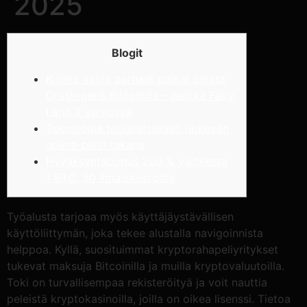
2025
Blogit
Kuinka valita parhaat paikat pelata
Crash-peliä Bitcoinilla – paikka Fairy
Land 2 verkossa
Teknologia todistettavasti järkevän
online-pelin takana
Hyväksyntäbonus 200 % vaiheesta
1 BTC, 50 ilmaiskierrosta
Työalusta tarjoaa myös käyttäjäystävällisen
käyttöliittymän, joka tekee alustalla navigoinnista
helppoa. Kyllä, suosituimmat kryptorahapeliyritykset
tukevat maksuja Bitcoinilla ja muilla kryptovaluutoilla.
Toki on turvallisempaa rekisteröityä ja voit nauttia
peleistä kryptokasinoilla, joilla on oikea lisenssi. Tietoa