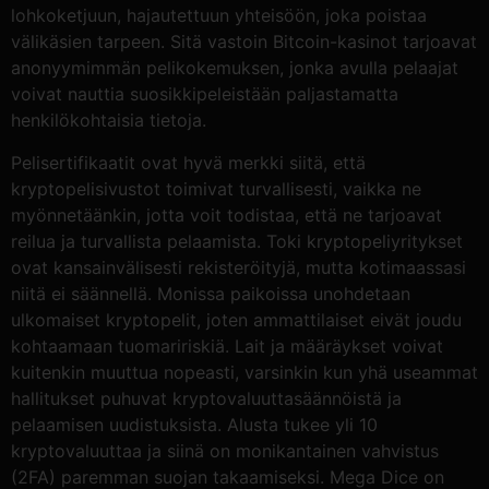
lohkoketjuun, hajautettuun yhteisöön, joka poistaa
välikäsien tarpeen. Sitä vastoin Bitcoin-kasinot tarjoavat
anonyymimmän pelikokemuksen, jonka avulla pelaajat
voivat nauttia suosikkipeleistään paljastamatta
henkilökohtaisia tietoja.
Pelisertifikaatit ovat hyvä merkki siitä, että
kryptopelisivustot toimivat turvallisesti, vaikka ne
myönnetäänkin, jotta voit todistaa, että ne tarjoavat
reilua ja turvallista pelaamista. Toki kryptopeliyritykset
ovat kansainvälisesti rekisteröityjä, mutta kotimaassasi
niitä ei säännellä. Monissa paikoissa unohdetaan
ulkomaiset kryptopelit, joten ammattilaiset eivät joudu
kohtaamaan tuomaririskiä. Lait ja määräykset voivat
kuitenkin muuttua nopeasti, varsinkin kun yhä useammat
hallitukset puhuvat kryptovaluuttasäännöistä ja
pelaamisen uudistuksista. Alusta tukee yli 10
kryptovaluuttaa ja siinä on monikantainen vahvistus
(2FA) paremman suojan takaamiseksi. Mega Dice on