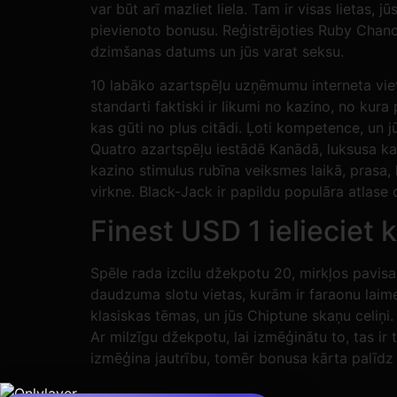
var būt arī mazliet liela. Tam ir visas lietas,
pievienoto bonusu. Reģistrējoties Ruby Chance
dzimšanas datums un jūs varat seksu.
10 labāko azartspēļu uzņēmumu interneta vietn
standarti faktiski ir likumi no kazino, no kura
kas gūti no plus citādi. Ļoti kompetence, un jū
Quatro azartspēļu iestādē Kanādā, luksusa k
kazino stimulus rubīna veiksmes laikā, prasa, 
virkne. Black-Jack ir papildu populāra atlase d
Finest USD 1 ielieciet
Spēle rada izcilu džekpotu 20, mirkļos pavisam
daudzuma slotu vietas, kurām ir faraonu laim
klasiskas tēmas, un jūs Chiptune skaņu celiņi.
Ar milzīgu džekpotu, lai izmēģinātu to, tas ir 
izmēģina jautrību, tomēr bonusa kārta palīdz p