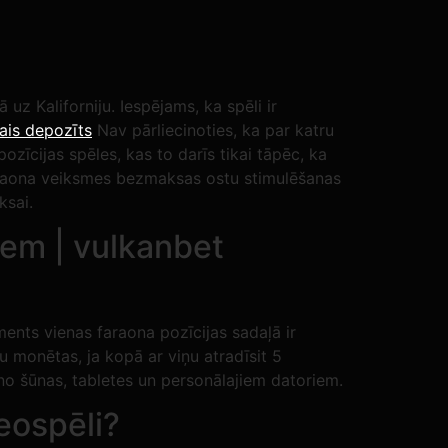
 uz Kaliforniju. Iespējams, ka spēli ir
ais depozīts
Nav pārliecinoties, ka par katru
 pozīcijas spēles, kas to darīs tikai tāpēc, ka
 Faraona veiksmes bezmaksas ostu stimulēšanas
ksai.
iem | vulkanbet
ents vienas faraona pozīcijas sadaļā ir
su monētas, ja kopā ar viņu atradīsit 5
no šūnas, tabletes un personālajiem datoriem.
deospēli?