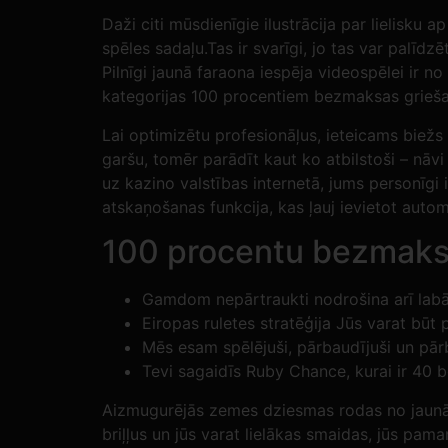
Daži citi mūsdienīgie ilustrācija par lielisku 
spēles sadaļu.Tas ir svarīgi, jo tas var palī
Pilnīgi jaunā faraona iespēja videospēlei ir no
kategorijas 100 procentiem bezmaksas griešanās,
Lai optimizētu profesionāļus, ieteicams biežs
garšu, tomēr parādīt kaut ko atbilstoši – nāvi 
uz kazino valstības internetā, jums personīgi 
atskaņošanas funkcija, kas ļauj ievietot auto
100 procentu bezmaksa
Gamdom nepārtraukti nodrošina arī labā
Eiropas ruletes stratēģija Jūs varat būt 
Mēs esam spēlējuši, pārbaudījuši un pārb
Tevi sagaidīs Ruby Chance, kurai ir 40 b
Aizmugurējās zemes dziesmas rodas no jaunā ne
briļļus un jūs varat lielākas smaidas, jūs pama