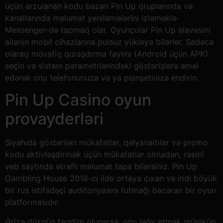
üçün arzulanan kodu bəzən Pin Up qruplarında və
kanallarında məlumat yeniləmələrini izləməklə
Messenger-də tapmaq olar. Oyunçular Pin Up əlavəsini
ailənin mobil cihazlarına pulsuz yükləyə bilərlər.
Sadəcə
olaraq müvafiq quraşdırma faylını (Android üçün APK)
seçin və sistem parametrlərindəki göstərişlərə əməl
edərək onu telefonunuza və ya planşetinizə endirin.
Pin Up Casino oyun
provayderləri
Siyahıda göstərilən mükafatlar, qəlyanaltılar və promo
kodu aktivləşdirmək üçün mükafatlar olmadan, rəsmi
veb saytında ətraflı məlumat tapa bilərsiniz. Pin Up
Gambling House 2016-cı ildə ortaya çıxan və indi böyük
bir rus istifadəçi auditoriyasını tutmağı bacaran bir oyun
platformasıdır.
Ərizə düzgün təqdim olunarsa, onu ləğv etmək mümkün