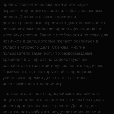
предоставляют игрокам исключительную
перспективу оценить свои силы без финансовых
рисков. Дополнительные турниры и
демонстрационные версии игр дают возможность
пользователям проанализировать функционал и
механику слотов. Такое в особенности полезно для
новичков в деле, которые желают освоиться в
области игорного дела. Скажем, многие
пользователи замечают, что безвозмездные
вращения в Olimp casino содействуют им
разработать стратегии и лучше понять ход игры.
Помимо этого, некоторые сайты предлагают
уникальные премии для тех, кто активно
используют демо-версии игр.
Пользователи часто подчеркивают значимость
опции испробовать современные игры без нужды
инвестировать реальные деньги. Данное дает
возможность избежать неудовлетворенности и