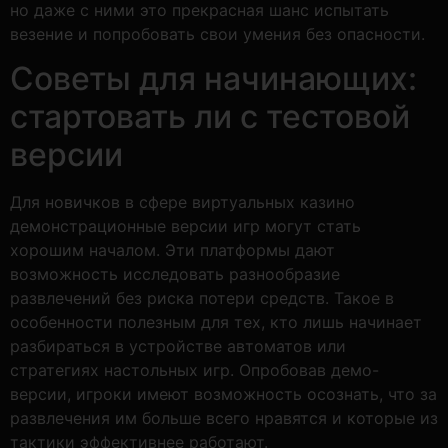
но даже с ними это прекрасная шанс испытать
везение и попробовать свои умения без опасности.
Советы для начинающих:
стартовать ли с тестовой
версии
Для новичков в сфере виртуальных казино
демонстрационные версии игр могут стать
хорошим началом. Эти платформы дают
возможность исследовать разнообразие
развлечений без риска потери средств. Такое в
особенности полезным для тех, кто лишь начинает
разбираться в устройстве автоматов или
стратегиях настольных игр. Опробовав демо-
версии, игроки имеют возможность осознать, что за
развлечения им больше всего нравятся и которые из
тактики эффективнее работают.