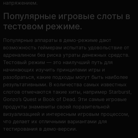
напряжением.
Популярные игровые слоты в
тестовом режиме.
Популярные аппараты в демо-режиме дают
возможность геймерам испытать удовольствие от
адреналином без риска утраты денежных средств.
Тестовый режим — это наилучший путь для
начинающих изучить принципами игры и
разобраться, какие подходы могут быть наиболее
результативными. В количества самых известных
слотов отмечаются такие хиты, например Starburst,
Gonzo’s Quest и Book of Dead. Эти самые игровые
продукты знамениты своей поразительной
визуализацией и интересным игровым процессом,
что делает их отличными вариантами для
тестирования в демо-версии.