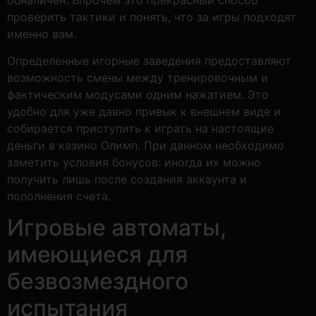
проверить тактики и понять, что за игры подходят
именно вам.
Определенные игорные заведения предоставляют
возможность смены между тренировочным и
фактическим модусами одним нажатием. Это
удобно для уже давно привык к внешнем виде и
собирается приступить к играть на настоящие
деньги в казино Олимп. При данном необходимо
заметить условия бонусов: иногда их можно
получить лишь после создания аккаунта и
пополнения счета.
Игровые автоматы,
имеющиеся для
безвозмездного
испытания