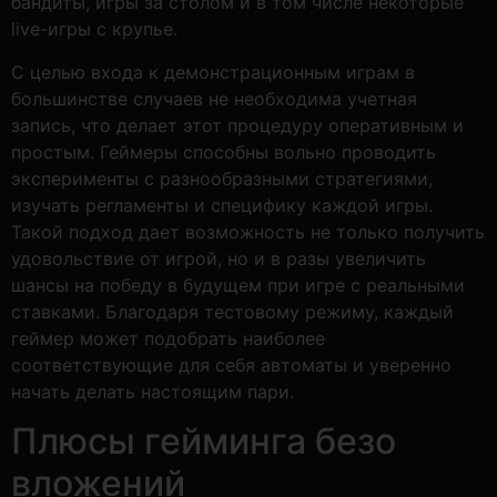
бандиты, игры за столом и в том числе некоторые
live-игры с крупье.
С целью входа к демонстрационным играм в
большинстве случаев не необходима учетная
запись, что делает этот процедуру оперативным и
простым. Геймеры способны вольно проводить
эксперименты с разнообразными стратегиями,
изучать регламенты и специфику каждой игры.
Такой подход дает возможность не только получить
удовольствие от игрой, но и в разы увеличить
шансы на победу в будущем при игре с реальными
ставками. Благодаря тестовому режиму, каждый
геймер может подобрать наиболее
соответствующие для себя автоматы и уверенно
начать делать настоящим пари.
Плюсы гейминга безо
вложений