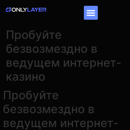
Пробуйте
безвозмездно в
ведущем интернет-
казино
Пробуйте
безвозмездно в
ведущем интернет-