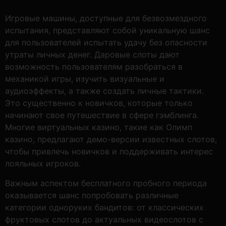
Игровые машины, доступные для безвозмездного
испытания, представляют собой уникальную шанс
для пользователей испытать удачу без опасности
утраты личных денег. Даровые слоты дают
возможность пользователям разобраться в
механикой игры, изучить визуальные и
аудиоэффекты, а также создать личные тактики.
Это существенно к новичков, которые только
начинают свое путешествие в сфере гэмблинга.
Многие виртуальных казино, такие как Олимп
казино, предлагают демо-версии известных слотов,
чтобы привлечь новичков и поддерживать интерес
лояльных игроков.
Важным аспектом бесплатного пробного периода
оказывается шанс попробовать различные
категории одноруких бандитов: от классических
фруктовых слотов до актуальных видеослотов с