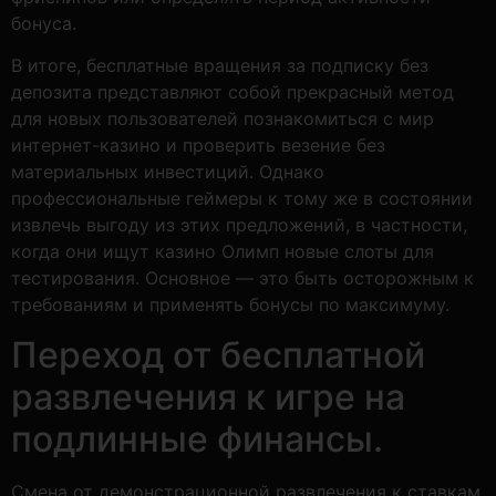
бонуса.
В итоге, бесплатные вращения за подписку без
депозита представляют собой прекрасный метод
для новых пользователей познакомиться с мир
интернет-казино и проверить везение без
материальных инвестиций. Однако
профессиональные геймеры к тому же в состоянии
извлечь выгоду из этих предложений, в частности,
когда они ищут казино Олимп новые слоты для
тестирования. Основное — это быть осторожным к
требованиям и применять бонусы по максимуму.
Переход от бесплатной
развлечения к игре на
подлинные финансы.
Смена от демонстрационной развлечения к ставкам