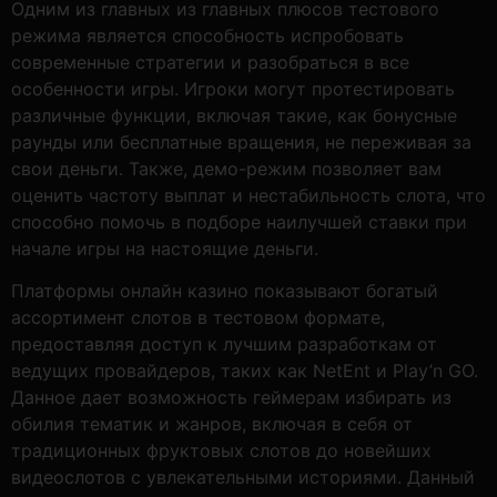
Одним из главных из главных плюсов тестового
режима является способность испробовать
современные стратегии и разобраться в все
особенности игры. Игроки могут протестировать
различные функции, включая такие, как бонусные
раунды или бесплатные вращения, не переживая за
свои деньги. Также, демо-режим позволяет вам
оценить частоту выплат и нестабильность слота, что
способно помочь в подборе наилучшей ставки при
начале игры на настоящие деньги.
Платформы онлайн казино показывают богатый
ассортимент слотов в тестовом формате,
предоставляя доступ к лучшим разработкам от
ведущих провайдеров, таких как NetEnt и Play’n GO.
Данное дает возможность геймерам избирать из
обилия тематик и жанров, включая в себя от
традиционных фруктовых слотов до новейших
видеослотов с увлекательными историями. Данный