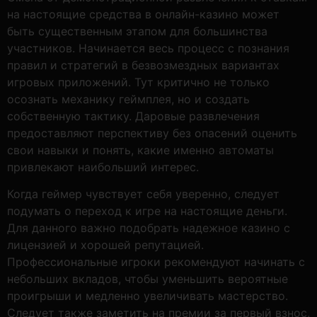
на настоящие средства в онлайн-казино может
быть существенным этапом для большинства
участников. Начинается весь процесс с познания
правил и стратегий в безвозмездных вариантах
игровых приложений. Тут критично не только
осознать механику геймплея, но и создать
собственную тактику. Даровые развлечения
предоставляют перспективу без опасений оценить
свои навыки и понять, какие именно автоматы
привлекают наибольший интерес.
Когда геймер чувствует себя уверенно, следует
подумать о переход к игре на настоящие деньги.
Для данного важно подобрать надежное казино с
лицензией и хорошей репутацией.
Профессиональные игроки рекомендуют начинать с
небольших вкладов, чтобы уменьшить вероятные
проигрыши и медленно увеличивать мастерство.
Следует также заметить на премии за первый взнос,