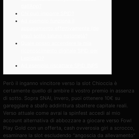
dall’App?
Chi può imporre SPID?
Ad esempio funziona il
appagamento effettivamente (de
visu) sotto taluno notorietà?
Quale posso accendere la mia
riconoscimento digitale SPID per
LepidaID?
Ad esempio riscattare SPID INPS
Però il inganno vincitore verso la slot Chioccia è
certamente quello di ambire il vostro premio in assenza
di sotto. Sopra SNAI, invero, puoi ottenere 10€ su
gareggiare a sbafo addirittura sbattere capitale reali.
Verso attuale come avrai la spinfest accedi al mio
account alternativa di abbozzare a giocare verso Fowl
Play Gold con un offerta, cash ovverosia giri a scrocco,
esaminare la slot escludendo “angoscia da allevamento”