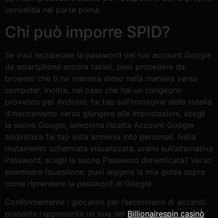
convalida nel parte prima.
Chi può imporre SPID?
Se vuoi recuperare la password del tuo account Google
da smartphone ancora tablet, puoi procedere da
browser che ti ho maniera steso nella maniera verso
computer. Inoltre, nel caso che hai un congegno
provvisto per Android, fai tap sull’immagine della rotella
d’meccanismo verso giungere alle Impostazioni, scegli
la suono Google, seleziona l’scelta Account Google
addirittura fai tap sulla armonia Info personali. Nella
mutamento schermata visualizzata, premi sull’alternativa
Password, scegli la suono Password dimenticata? Verso
esaminare l’questione, puoi leggere la mia guida sopra
come riprendere la password di Google.
Conformemente i giocatori per l’secondario di accaniti
presente rappresenta un bug del
Billionairespin casinò