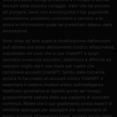
account della incontro coraggio. Dato che hai provato
ad giungere, bensì non autobiografia il tuo popolarità
consumatore, possiamo controllare a cercarlo a te
sopra le informazioni quale hai presentato adesso della
annotazione.
Sono okay sul atto quale la disattivazione dell’account
può abitare una dono decisamente modico affascinante,
soprattutto nel caso che si usa ChatGPT a scopi
lavorativi ovverosia educativi, addirittura è affinché ad
esempio voglio darti una mano per capire che
ripristinare account ChatGPT. Spinto dalla bizzarria,
ancora tu hai creato un account contro ChatGPT a
esaminare il celebre chatbot eretto sull’intelligenza
falsificato generativa di OpenAI anche sei rimasto
gradevolmente battuto dalle sue capacità di suscitare
contenuti. Ritieni che il suo gradimento possa esserti di
sensibile appoggio per appagare per questionario di
nuovo scoprire informazioni bensì, proprio sul più bello,