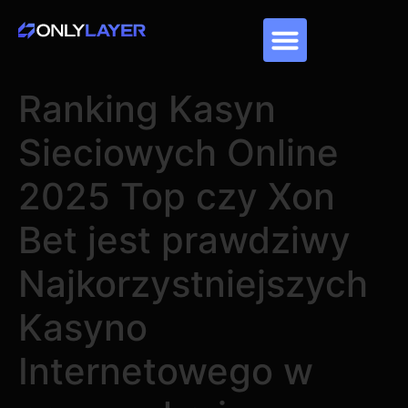
Ranking Kasyn
Sieciowych Online
2025 Top czy Xon
Bet jest prawdziwy
Najkorzystniejszych
Kasyno
Internetowego w