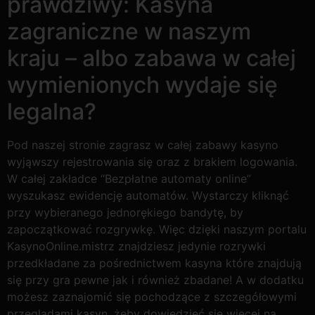
prawdziwy: Kasyna
zagraniczne w naszym
kraju – albo zabawa w całej
wymienionych wydaje się
legalna?
Pod naszej stronie zagrasz w całej zabawy kasyno
wyjąwszy rejestrowania się oraz z brakiem logowania.
W całej zakładce “Bezpłatne automaty online”
wyszukasz ewidencję automatów. Wystarczy kliknąć
przy wybieranego jednorękiego bandytę, by
zapoczątkować rozgrywkę. Więc dzięki naszym portalu
KasynoOnline.mistrz znajdziesz jedynie rozrywki
przedkładane za pośrednictwem kasyna które znajdują
się przy gra pewne jak i również zbadane! A w dodatku
możesz zaznajomić się pochodzące z szczegółowymi
przeglądami kasyn, żeby dowiedzieć się więcej na