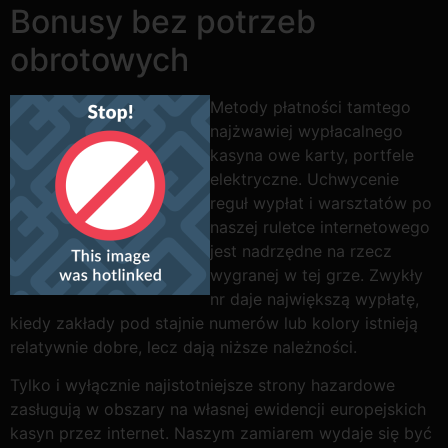
Bonusy bez potrzeb
obrotowych
Metody płatności tamtego
najżwawiej wypłacalnego
kasyna owe karty, portfele
elektryczne. Uchwycenie
reguł wypłat i warsztatów po
naszej ruletce internetowego
jest nadrzędne na rzecz
wygranej w tej grze. Zwykły
nr daje największą wypłatę,
kiedy zakłady pod stajnie numerów lub kolory istnieją
relatywnie dobre, lecz dają niższe należności.
Tylko i wyłącznie najistotniejsze strony hazardowe
zasługują w obszary na własnej ewidencji europejskich
kasyn przez internet. Naszym zamiarem wydaje się być