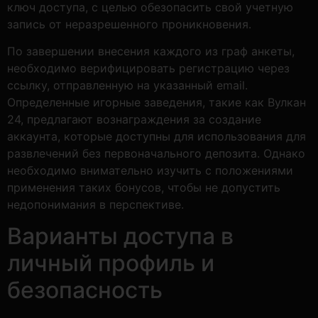
ключ доступа, с целью обезопасить свой учетную
запись от неразрешенного проникновения.
По завершении внесения каждого из граф анкеты,
необходимо верифицировать регистрацию через
ссылку, отправленную на указанный email.
Определенные игорные заведения, такие как Вулкан
24, предлагают вознаграждения за создание
аккаунта, которые доступны для использования для
развлечений без первоначального депозита. Однако
необходимо внимательно изучить с положениями
применения таких бонусов, чтобы не допустить
недопонимания в перспективе.
Варианты доступа в
личный профиль и
безопасность