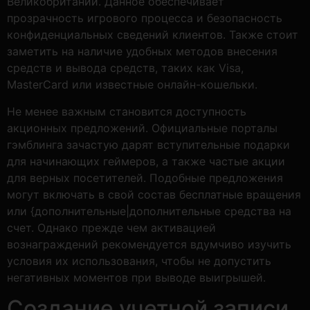
Великобритании. Данное обеспечивает
прозрачность игрового процесса и безопасность
конфиденциальных сведений клиентов. Также стоит
заметить на наличие удобных методов внесения
средств и вывода средств, таких как Visa,
MasterCard или известные онлайн-кошельки.
Не менее важным становится доступность
акционных предложений. Официальные порталы
гэмблинга зачастую дарят вступительные подарки
для начинающих геймеров, а также частые акции
для верных посетителей. Подобные предложения
могут включать в свой состав бесплатные вращения
или {дополнительные|дополнительные средства на
счет. Однако прежде чем активацией
вознаграждений рекомендуется вдумчиво изучить
условия их использования, чтобы не допустить
негативных моментов при выводе выигрышей.
Создание учетной записи