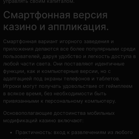
управлять своим капиталом.
Смартфонная версия
казино и аппликация.
Смартфонная вариант игорного заведения и
приложения делаются все более популярными среди
пользователей, даруя удобство и легкость доступа в
любой части света. Они поставляют идентичные
функции, как и компьютерные версии, но с
адаптацией под экраны телефонов и таблетов.
Игроки могут получать удовольствие от геймплеем
в всякое время, без необходимости быть
привязанными к персональному компьютеру.
Основополагающие достоинства мобильных
модификаций казино включают:
Практичность: вход к развлечениям из любого