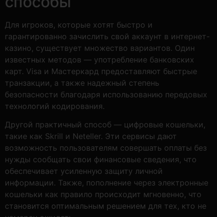
способы
Для игроков, которые хотят быстро и
гарантированно зачислить свой аккаунт в интернет-
казино, существует множество вариантов. Один
известных методов — употребление банковских
карт. Visa и Мастеркард предоставляют быстрые
транзакции, а также надежный степень
безопасности благодаря использованию передовых
технологий кодирования.
Другой практичный способ — цифровые кошельки,
такие как Skrill и Neteller. Эти сервисы дают
возможность пользователям совершать оплаты без
нужды сообщать свои финансовые сведения, что
обеспечивает усиленную защиту личной
информации. Также, пополнение через электронные
кошельки как правило происходит мгновенно, что
становится оптимальным решением для тех, кто не