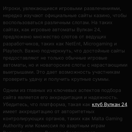
Игроки, увлекающиеся игровыми развлечениями,
нередко изучают официальные сайты казино, чтобы
воспользоваться различным слотам. На таких
сайтах, как игровые автоматы Вулкан 24,
предложено множество слотов от ведущих
разработчиков, таких как NetEnt, Microgaming и
Playtech. Важно подчеркнуть, что достойные сайты
предоставляют не только обычные игровые
автоматы, но и новаторские слоты с нарастающими
выигрышами. Это дает возможность участникам
проверить удачу и получить крупные суммы.
Одним из главных из ключевых аспектов подбора
сайта является его аккредитация и надежность.
Убедитесь, что платформа, такая как
клуб Вулкан 24
,
имеет аккредитацию от авторитетных
контролирующих органов, таких как Malta Gaming
Authority или Комиссия по азартным играм