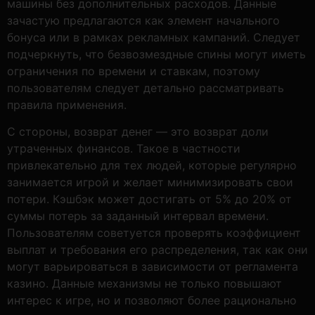
машины без дополнительных расходов. Данные
зачастую предлагаются как элемент начального
бонуса или в рамках рекламных кампаний. Следует
подчеркнуть, что безвозмездные спины могут иметь
ограничения по времени и ставкам, поэтому
пользователям следует детально рассматривать
правила применения.
С стороны, возврат денег — это возврат доли
утраченных финансов. Такое в частности
привлекательно для тех людей, которые регулярно
занимается игрой и желает минимизировать свои
потери. Кэшбэк может достигать от 5% до 20% от
суммы потерь за заданный интервал времени.
Пользователям советуется проверять коэффициент
выплат и требования его распределения, так как они
могут варьироваться в зависимости от регламента
казино. Данные механизмы не только повышают
интерес к игре, но и позволяют более рационально