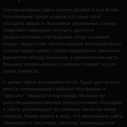
Альтернативные сайты казино делаются всё более
популярными среди юзеров, которые хотят
обходить запреты. Указанные зеркальные ссылки
позволяют геймерам получить доступ к
предпочитаемым платформам, когда основной
ресурс недоступен. Использование альтернативных
ссылок представляет собой совершенно законным
вариантом обхода барьеров, и значительная часть
больших онлайн-казино усиленно создают их для
своих клиентов.
С целью найти актуальное mirror, будет достаточно
ввести наименование гэмблинг-платформы и
“зеркало” “зеркало” в поисковик. Множество
узкоспециализированные дискуссионные площадки
и сайты рекомендуют актуальные линки на такие
сервисы. Важно иметь в виду, что зеркальные сайты
обновляются регулярно, поэтому рекомендуется