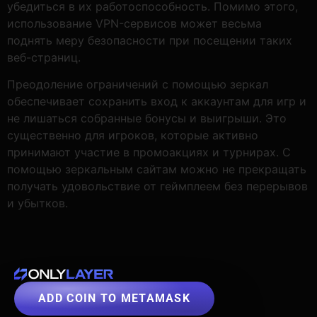
убедиться в их работоспособность. Помимо этого,
использование VPN-сервисов может весьма
поднять меру безопасности при посещении таких
веб-страниц.
Преодоление ограничений с помощью зеркал
обеспечивает сохранить вход к аккаунтам для игр и
не лишаться собранные бонусы и выигрыши. Это
существенно для игроков, которые активно
принимают участие в промоакциях и турнирах. С
помощью зеркальным сайтам можно не прекращать
получать удовольствие от геймплеем без перерывов
и убытков.
ADD COIN TO METAMASK