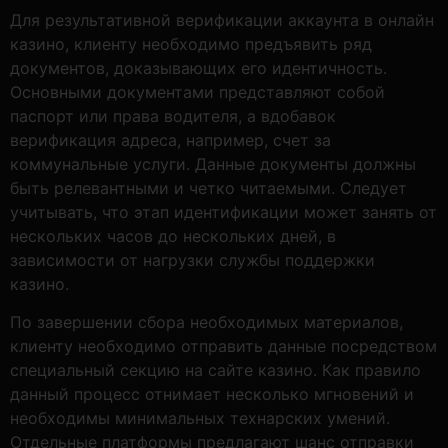
Для результативной верификации аккаунта в онлайн
казино, клиенту необходимо предъявить ряд
документов, доказывающих его идентичность.
Основными документами представляют собой
паспорт или права водителя, а вдобавок
верификация адреса, например, счет за
коммунальные услуги. Данные документы должны
быть релевантными и четко читаемыми. Следует
учитывать, что этап идентификации может занять от
нескольких часов до нескольких дней, в
зависимости от нагрузки службы поддержки
казино.
По завершении сбора необходимых материалов,
клиенту необходимо отправить данные посредством
специальный секцию на сайте казино. Как правило
данный процесс отнимает несколько мгновений и
необходимы минимальных технарских умений.
Отдельные платформы предлагают шанс отправки