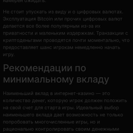
намерен ожидать.
Не стоит упускать из виду и о цифровых валютах.
Эксплуатация Bitcoin или прочих цифровых валют
делается все более популярным из-за их
приватности и маленьким издержкам. Транзакции с
криптоденьгами проводятся почти моментально, что
предоставляет шанс игрокам немедленно начать
игру.
Рекомендации по
минимальному вкладу
Наименьший вклад в интернет-казино — это
количество денег, которую игрок должен положить
на свой счет для старта игры. Идеальный выбор
наименьшего вклада дает возможность не только
попробовать многочисленные игры, но и
рационально контролировать своим денежными