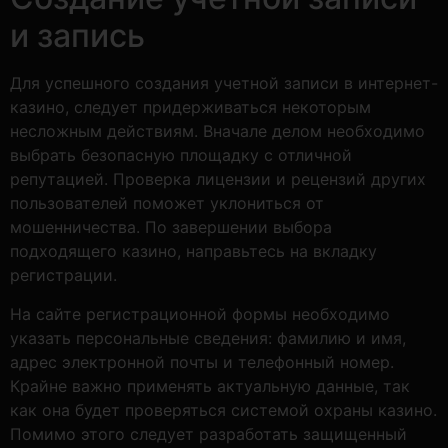
и запись
Для успешного создания учетной записи в интернет-
казино, следует придерживаться некоторым
несложным действиям. Вначале делом необходимо
выбрать безопасную площадку с отличной
репутацией. Проверка лицензии и рецензий других
пользователей поможет уклониться от
мошенничества. По завершении выбора
подходящего казино, направьтесь на вкладку
регистрации.
На сайте регистрационной формы необходимо
указать персональные сведения: фамилию и имя,
адрес электронной почты и телефонный номер.
Крайне важно применять актуальную данные, так
как она будет проверяться системой охраны казино.
Помимо этого следует разработать защищенный