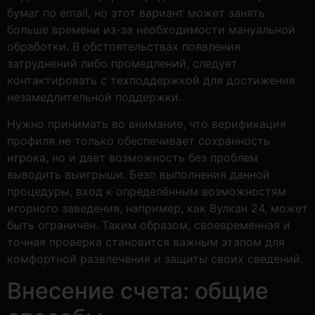
бумаг по email, но этот вариант может занять
больше времени из-за необходимости мануальной
обработки. В обстоятельствах появления
затруднений либо промедлений, следует
контактировать с техподдержкой для достижения
незамедлительной поддержки.
Нужно принимать во внимание, что верификация
профиля не только обеспечивает сохранность
игрока, но и дает возможность без проблем
выводить выигрыши. Безо выполнения данной
процедуры, вход к определённым возможностям
игорного заведения, например, как Вулкан 24, может
быть ограничен. Таким образом, своевременная и
точная проверка становится важным этапом для
комфортной развлечения и защиты своих сведений.
Внесение счета: общие