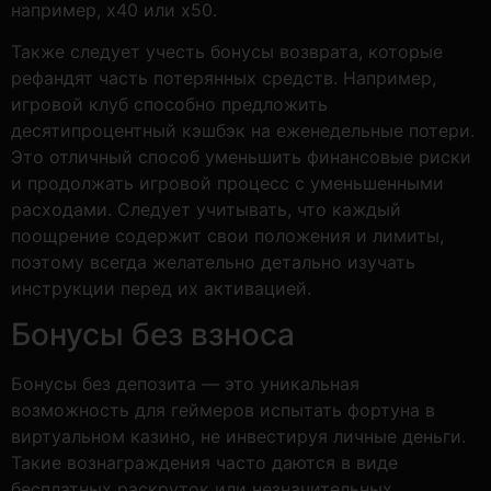
например, x40 или x50.
Также следует учесть бонусы возврата, которые
рефандят часть потерянных средств. Например,
игровой клуб способно предложить
десятипроцентный кэшбэк на еженедельные потери.
Это отличный способ уменьшить финансовые риски
и продолжать игровой процесс с уменьшенными
расходами. Следует учитывать, что каждый
поощрение содержит свои положения и лимиты,
поэтому всегда желательно детально изучать
инструкции перед их активацией.
Бонусы без взноса
Бонусы без депозита — это уникальная
возможность для геймеров испытать фортуна в
виртуальном казино, не инвестируя личные деньги.
Такие вознаграждения часто даются в виде
бесплатных раскруток или незначительных