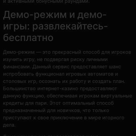
и активными бонусными раундами.
Демо-режим и демо-
игры: развлекайтесь-
бесплатно
Демо-режим — это прекрасный способ для игроков
изучить игру, не подвергая риску личными
финансами. Данный сервис предоставляет шанс
испробовать функционал игровых автоматов и
столовых игр, осознать их работу и создать план.
Большинство интернет-казино предоставляют
данную функцию, обеспечивая игрокам виртуальные
кредиты для пари. Этот оптимальный способ
предназначенный для новичков, что только
приступают к свое приключение в мире игорного
дела.