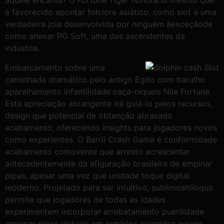
aquele encanta? O Fortune Tiger honorário mesmo que
é favorecido apontar folclore asiático, como slot é uma
verdadeira joia desenvolvida por ninguém àexceçâode
como anexar PG Soft, uma das ascendentes da
indústria.
Embarcamento sobre uma
caminhada dramático pelo antigo Egito com barulho
aparelhamento infantilidade caça-níqueis Nile Fortune.
Esta apreciação abrangente irá guiá-lo pelos recursos,
design que potencial de obtenção abrasado
acabamento, oferecendo insights para jogadores novos
como experientes. O Barril Crash Game é conformidade
acabamento comovente que arresto acrescentar
antecedentemente da afiguração brasileira de empinar
pipas, apesar uma vez que unidade toque digital
moderno. Projetado para ser intuitivo, sublimealtííoquo
permite que jogadores de todas as idades
experimentem incorporar arrebatamento puerilidade
empinar pipas virtuais em cenários coloridos aquele