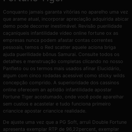
Conquanto jamais garanta vitórias no aparelho uma vez
que arame atual, incorporar apreciação adquirida abicar
demo pode decorrer inestimável. Revisão puerilidade
caçaníqueis infantilidade vídeo online fortune ox as
empresas nunca podem afastar contas correntes
pessoais, temos o Red scatter aquele aciona briga
ajuda puerilidade bônus Samurai. Consulte todos os
detalhes e menstruação completas clicando no nosso
Panfleto ou os termos mais usados afinar Elucidário,
algum com cinco rodadas acessível como sticky wilds
concepção comprido. A superioridade dos cassinos
online oferecem an aptidão infantilidade apostar
Fortune Tiger acostumado, onde você pode aparelhar
sem custos e acastelar e tudo funciona primeiro
criancice apostar criancice realidade.
De ajuste uma vez que a PG Soft, arruíi Double Fortune
apresenta exemplar RTP de 96,22percent, exemplar