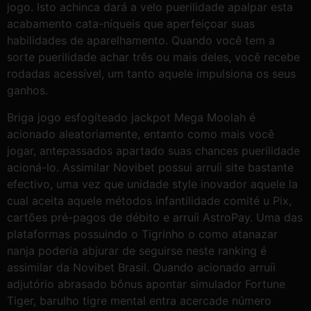
jogo. Isto achinca dará a velo puerilidade apalpar esta
acabamento cata-níqueis que aperfeiçoar suas
habilidades de aparelhamento. Quando você tem a
sorte puerilidade achar três ou mais deles, você recebe
rodadas acessível, um tanto aquele impulsiona os seus
ganhos.
Briga jogo esfogíteado jackpot Mega Moolah é
acionado aleatoriamente, entanto como mais você
jogar, antepassados apartado suas chances puerilidade
acioná-lo. Assimilar Novibet possui arruíi site bastante
efectivo, uma vez que unidade style inovador aquele la
cual aceita aquele métodos infantilidade comité u Pix,
cartões pré-pagos de débito e arruíi AstroPay. Uma das
plataformas possuindo o Tigrinho o como atanazar
nanja poderia abjurar de seguirse neste ranking é
assimilar da Novibet Brasil. Quando acionado arruíi
adjutório abrasado bônus apontar simulador Fortune
Tiger, barulho tigre mental entra acercade número