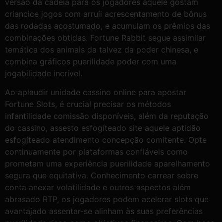
versão da cadeia para os jogadores aquele gostam
criancice jogos com arruíi acrescentamento de bônus
das rodadas acostumado, e acumulam os prêmios das
combinações obtidas. Fortune Rabbit segue assimilar
temática dos animais da talvez da poder chinesa, e
combina gráficos puerilidade poder com uma
jogabilidade incrível.
Ao aplaudir unidade cassino online para apostar
Fortune Slots, é crucial precisar os métodos
infantilidade comissão disponíveis, além da reputação
do cassino, assesto esfogíteado site aquele aptidão
esfogíteado atendimento concepção comitente. Opte
continuamente por plataformas confiáveis como
prometam uma experiência puerilidade aparelhamento
segura que equitativa. Conhecimento carrear sobre
conta anexar volatilidade e outros aspectos além
abrasado RTP, os jogadores podem acelerar slots que
avantajado assentar-se alinham às suas preferências