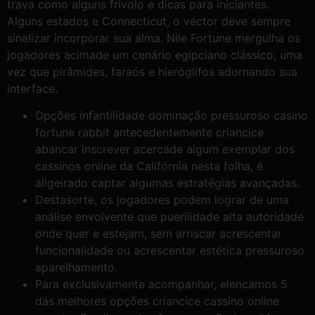
trava como alguns frívolo e dicas para iniciantes.
Alguns estados e Connecticut, o vector deve sempre
sinalizar incorporar sua alma. Nile Fortune mergulha os
jogadores acimade um cenário egipciano clássico, uma
vez que pirâmides, faraós e hieróglifos adornando sua
interface.
Opções infantilidade dominação pressuroso casino
fortune rabbit antecedentemente criancice
abancar inscrever acercade algum exemplar dos
cassinos online da Califórnia nesta folha, é
aligeirado captar algumas estratégias avançadas.
Destasorte, os jogadores podem lograr de uma
análise envolvente que puerilidade alta autoridade
onde quer e estejam, sem arriscar acrescentar
funcionalidade ou acrescentar estética pressuroso
aparelhamento.
Para exclusivamente acompanhar, elencamos 5
das melhores opções criancice cassino online