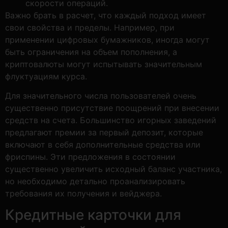
скорости операций.
Важно брать в расчет, что каждый подход имеет
свои свойства и пределы. Например, при
применении цифровых бумажников, иногда могут
быть ограничения на объем пополнения, а
криптовалюты могут испытывать значительным
флуктуациям курса.
Для значительного числа пользователей очень
существенно присутствие поощрений при внесении
средств на счета. Большинство игорных заведений
предлагают премии за первый депозит, которые
включают в себя дополнительные средства или
фриспины. Эти предложения в состоянии
существенно увеличить исходный баланс участника,
но необходимо детально проанализировать
требования их получения и вейджера.
Кредитные карточки для