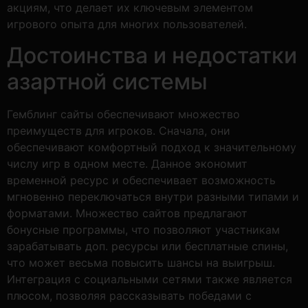
акциям, что делает их ключевым элементом
игрового опыта для многих пользователей.
Достоинства и недостатки
азартной системы
Гемблинг сайты обеспечивают множество
преимуществ для игроков. Сначала, они
обеспечивают комфортный подход к значительному
числу игр в одном месте. Данное экономит
временной ресурс и обеспечивает возможность
мгновенно переключаться внутри разными типами и
форматами. Множество сайтов предлагают
бонусные программы, что позволяют участникам
зарабатывать доп. ресурсы или бесплатные спины,
что может весьма повысить шансы на выигрыш.
Интеграция с социальными сетями также является
плюсом, позволяя рассказывать победами с