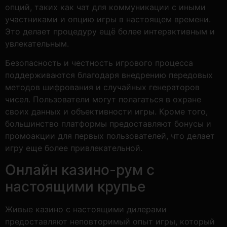
опций, таких как чат для коммуникации с иными
участниками и опцию игры в настоящем времени.
Это делает процедуру ещё более интерактивным и
увлекательным.
Безопасность и честность игрового процесса
поддерживаются благодаря внедрению передовых
методов шифрования и случайных генераторов
чисел. Пользователи могут полагаться в охране
своих данных и объективности игры. Кроме того,
большинство платформы предоставляют бонусы и
промоакции для первых пользователей, что делает
игру еще более привлекательной.
Онлайн казино-рум с
настоящими крупье
Живые казино с настоящими дилерами
предоставляют неповторимый опыт игры, который