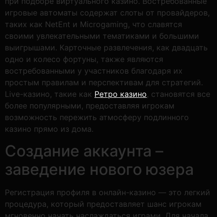
при подборе виртуального казино. Востребованные
игровые автоматы содержат слоты от провайдеров,
таких как NetEnt и Microgaming, что славятся
своими увлекательными тематиками и большими
выигрышами. Карточные развлечения, как двадцать
одно и колесо фортуны, также являются
востребованными у участников благодаря их
простым правилам и перспективам для стратегий.
Live-казино, такие как
Ретро казино
, становятся все
более популярными, предоставляя игрокам
возможность пережить атмосферу подлинного
казино прямо из дома.
Создание аккаунта –
заведение нового юзера
Регистрация профиля в онлайн-казино — это легкий
процедура, который предоставляет шанс игрокам
мгновенно начать наслаждаться играми. Для начала