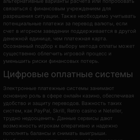
альтернативные варианты расчета или попробовать
связаться с финансовым учреждением для
разрешения ситуации. Также необходимо учитывать
потенциальные платежи за перевод валюты, если
счет в игорном заведении поддерживается в другой
денежной единице, чем платежная карта.
Осознанный подбор к выбору метода оплаты может
существенно облегчить игровой процесс и
уменьшить риски финансовых потерь.
Цифровые оплатные системы
Электронные платежные системы занимают
основную роль в сфере онлайн казино, обеспечивая
удобство и защиту переводов. Важность таких
систем, как PayPal, Skrill, Retro casino и Neteller,
трудно недооценить. Данные сервисы дают
возможность игрокам оперативно и надежно
пополнять балансы и снимать выигрыши.