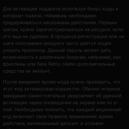
Для активации подарков используя бонус-коды в
интернет-казино, геймерам необходимо
придерживаться несложным действиям. Первым
шагом, нужно зарегистрироваться на ресурсе, если
это еще не сделано. В процессе регистрации или на
шаге пополнения аккаунта часто дается опция
указать промокод. Данный пароль может дать
возможность к различным бонусам, например, как
фриспины или New Retro casino дополнительные
средства на аккаунт.
После введения промо-кода нужно проверить, что
этот код активирован корректно. Обычно игорное
заведение самостоятельно уведомляет об удачной
активации через оповещение на экране или по e-
mail. Необходимо помнить, что каждый акционный
код включает свои правила применения: время
действия, минимальный депозит и условия