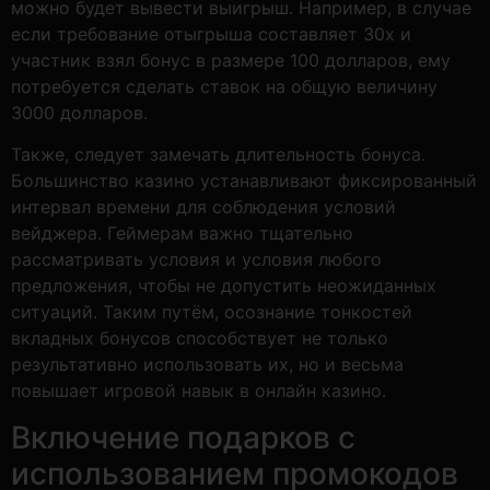
можно будет вывести выигрыш. Например, в случае
если требование отыгрыша составляет 30x и
участник взял бонус в размере 100 долларов, ему
потребуется сделать ставок на общую величину
3000 долларов.
Также, следует замечать длительность бонуса.
Большинство казино устанавливают фиксированный
интервал времени для соблюдения условий
вейджера. Геймерам важно тщательно
рассматривать условия и условия любого
предложения, чтобы не допустить неожиданных
ситуаций. Таким путём, осознание тонкостей
вкладных бонусов способствует не только
результативно использовать их, но и весьма
повышает игровой навык в онлайн казино.
Включение подарков с
использованием промокодов