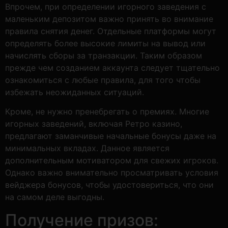
Впрочем, при определении игорного заведения с
маленьким депозитом важно принять во внимание
правила снятия денег. Отдельные платформы могут
определять более высокие лимиты на вывод или
начислять сборы за транзакции. Таким образом
прежде чем созданием аккаунта следует тщательно
ознакомиться с любые правила, для того чтобы
избежать неожиданных ситуаций.
Кроме, не нужно пренебрегать о премиях. Многие
игорных заведений, включая Ретро казино,
предлагают заманчивые начальные бонусы даже на
минимальных вкладах. Данное является
дополнительным мотиватором для свежих игроков.
Однако важно внимательно просматривать условия
вейджера бонусов, чтобы удостовериться, что они
на самом деле выгодны.
Получение призов: