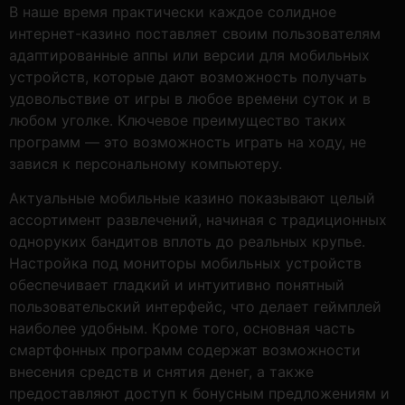
В наше время практически каждое солидное
интернет-казино поставляет своим пользователям
адаптированные аппы или версии для мобильных
устройств, которые дают возможность получать
удовольствие от игры в любое времени суток и в
любом уголке. Ключевое преимущество таких
программ — это возможность играть на ходу, не
завися к персональному компьютеру.
Актуальные мобильные казино показывают целый
ассортимент развлечений, начиная с традиционных
одноруких бандитов вплоть до реальных крупье.
Настройка под мониторы мобильных устройств
обеспечивает гладкий и интуитивно понятный
пользовательский интерфейс, что делает геймплей
наиболее удобным. Кроме того, основная часть
смартфонных программ содержат возможности
внесения средств и снятия денег, а также
предоставляют доступ к бонусным предложениям и