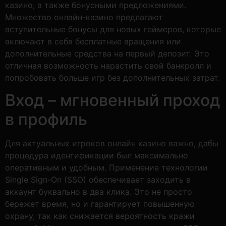
казино, а также бонусными предложениями.
Множество онлайн-казино предлагают
вступительные бонусы для новых геймеров, которые
включают в себя бесплатные вращения или
дополнительные средства на первый депозит. Это
отличная возможность нарастить свой банкролл и
попробовать больше игр без дополнительных затрат.
Вход – мгновенный проход
в профиль
Для актуальных игроков онлайн казино важно, дабы
процедура идентификации был максимально
оперативным и удобным. Применение технологии
Single Sign-On (SSO) обеспечивает заходить в
аккаунт буквально в два клика. Это не просто
бережет время, но и гарантирует повышенную
охрану, так как снижается вероятность кражи