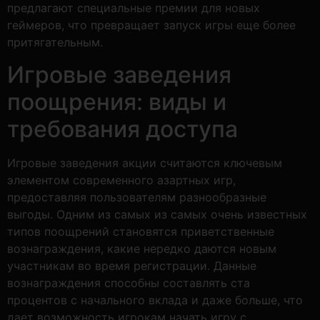
предлагают специальные премии для новых
геймеров, что превращает запуск игры еще более
притягательным.
Игровые заведения
поощрения: виды и
требования доступа
Игровые заведения акции считаются ключевым
элементом современного азартных игр,
предоставляя пользователям разнообразные
выгоды. Одним из самых из самых очень известных
типов поощрений становятся приветственные
вознаграждения, какие нередко даются новым
участникам во время регистрации. Данные
вознаграждения способны составлять ста
процентов с начального вклада и даже больше, что
дает возможность игрокам начать игру с