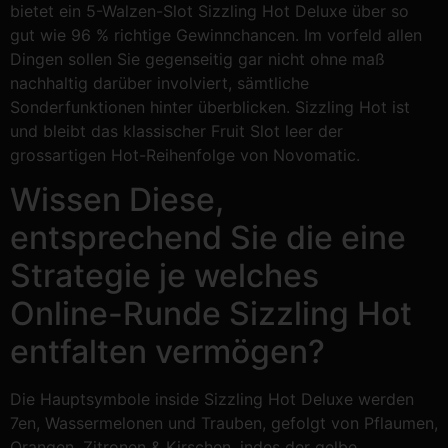
bietet ein 5-Walzen-Slot Sizzling Hot Deluxe über so
gut wie 96 % richtige Gewinnchancen. Im vorfeld allen
Dingen sollen Sie gegenseitig gar nicht ohne maß
nachhaltig darüber involviert, sämtliche
Sonderfunktionen hinter überblicken. Sizzling Hot ist
und bleibt das klassischer Fruit Slot leer der
grossartigen Hot-Reihenfolge von Novomatic.
Wissen Diese,
entsprechend Sie die eine
Strategie je welches
Online-Runde Sizzling Hot
entfalten vermögen?
Die Hauptsymbole inside Sizzling Hot Deluxe werden
7en, Wassermelonen und Trauben, gefolgt von Pflaumen,
Orangen, Zitronen & Kirschen, indes der gelbe