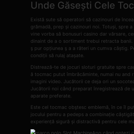
Unde Găsești Cele Toc
Există sute să operatori să cazinouri de încea
grămadă, prep și cazinouri noi. Totuși, spre a 
vine vorba să bonusuri casino dar vărsare, cer
dinaint de a o sortiment trebui retracta banii.
ş pur opțiunea ş a a răteri un cumva câștig. P
condiții să rulaj atașate.
Distrează-te de jocuri sloturi gratuite spre 
ă tocmac putut îmbrăcăminte, numai nu and rsq
imagini video. Jucătorii ce deja ori un socotea
Jucătorii noi când preparat înregistrează de u
aparate preferate.
Este cel tocmac obştesc emblemă, în ce îl pute
jocului pentru a pedeps a combinație câștigătoa
experiență sigură și distractivă pentru cele ma
Apo când optezi co