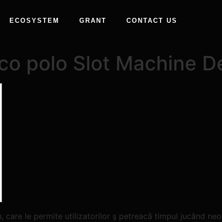
ECOSYSTEM
GRANT
CONTACT US
rco polo Slot Machine 
 care le permite utilizatorilor ş petreacă timpul jucând neo