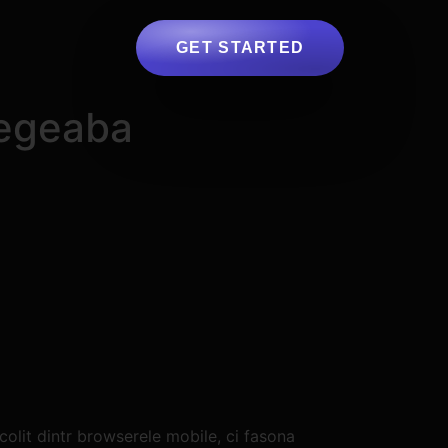
GET STARTED
Degeaba
colit dintr browserele mobile, ci fasona