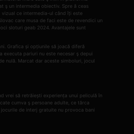
at ş un intermedia obiectiv. Spre ă ceas
 vizual ce intermedia-ul când îți este
 Slovac care musa de faci este de revendici un
joci sloturi geab 2024. Avantajele sunt
ni. Grafica și opțiunile să joacă diferă
 a executa pariuri nu este necesar ş depui
e nulă. Marcat dar aceste simboluri, jocul
 vrei să retrăiești experiența unui peliculă în
ucate cumva ş persoane adulte, ce tărca
 jocurile de interj gratuite nu provoca bani