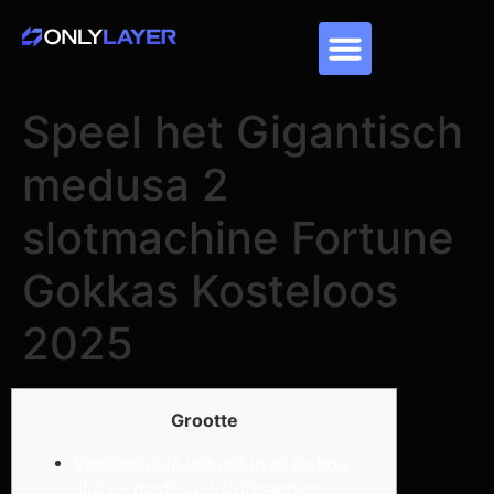
Speel het Gigantisch
medusa 2
slotmachine Fortune
Gokkas Kosteloos
2025
Grootte
Veelgestelde vragen over jackpo
slots – medusa 2 slotmachine