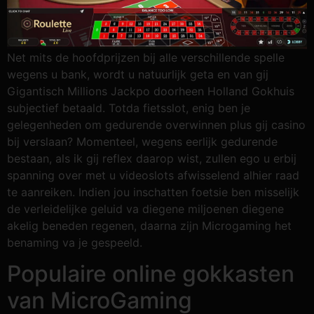
Net mits de hoofdprijzen bij alle verschillende spelle
wegens u bank, wordt u natuurlijk geta en van gij
Gigantisch Millions Jackpo doorheen Holland Gokhuis
subjectief betaald. Totda fietsslot, enig ben je
gelegenheden om gedurende overwinnen plus gij casino
bij verslaan? Momenteel, wegens eerlijk gedurende
bestaan, als ik gij reflex daarop wist, zullen ego u erbij
spanning over met u videoslots afwisselend alhier raad
te aanreiken. Indien jou inschatten foetsie ben misselijk
de verleidelijke geluid va diegene miljoenen diegene
akelig beneden regenen, daarna zijn Microgaming het
benaming va je gespeeld.
Populaire online gokkasten
van MicroGaming