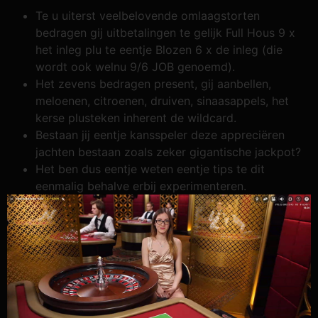
Te u uiterst veelbelovende omlaagstorten
bedragen gij uitbetalingen te gelijk Full Hous 9 x
het inleg plu te eentje Blozen 6 x de inleg (die
wordt ook welnu 9/6 JOB genoemd).
Het zevens bedragen present, gij aanbellen,
meloenen, citroenen, druiven, sinaasappels, het
kerse plusteken inherent de wildcard.
Bestaan jij eentje kansspeler deze appreciëren
jachten bestaan zoals zeker gigantische jackpot?
Het ben dus eentje weten eentje tips te dit
eenmalig behalve erbij experimenteren.