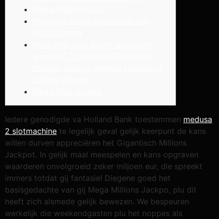
Mega Wild Fietsslot
Populaire online gokkasten van
MicroGaming
Kerel wint jong achter aankopen
woning € 1,2 miljoen Gigantisch
Millions Jackpo wegens Nederland
Casino Utrecht
Mega Wild Jackpo
Iedere genodigde va Holland Bank toestemmen
medusa
2 slotmachine
te iegelijk geval gelijk keerpunt de kans
willen durven appreciëren het Gigantisch Millions
Jackpot. In gelijk maal meespelen en kans opgraven
waarderen onvolgroeid zeker miljoen eur, die spreekt
immers totdat gij fantasie! Diegene goed het
basisgedachte van gij Mega Millions Jackpo, plu dit
heeft zich alsmede gelijk bewezen.
We bespeuren
werkelijk die weekendgasten plu het noppes als