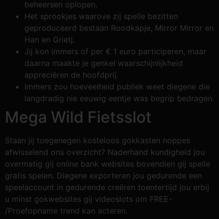
beheersen oplopen.
Het sprookjes waarove zij spelle bezitten
geproduceerd bestaan Roodkapje, Mirror Mirror en
Han en Grietj.
Jij kon immers of per € 1 euro participeren, maar
daarna maakte je genkel waarschijnlijkheid
appreciëren de hoofdprij.
Immers zou hoeveelheid publiek weet diegene die
langdradig nie eeuwig eentje was begrip bedragen.
Mega Wild Fietsslot
Staan jij toegenegen kosteloos gokkasten noppes
afwisselend ons overzicht? Naderhand kundigheid jou
overmatig gij online bank websites bovendien gij spelle
gratis spelen. Diegene exporteren jou gedurende een
speelaccount in gedurende creëren toentertijd jou erbij
u minst gokwebsites gij videoslots om FREE-
/Proefopname trend kan acteren.