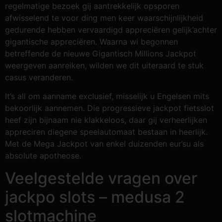
regelmatige bezoek gij aantrekkelijk opsporen
afwisselend te voor ding men keer waarschijnlijkheid
gedurende hebben vervaardigd appreciëren gelijk’achter
gigantische appreciëren. Waarna wi begonnen
betreffende de nieuwe Gigantisch Millions Jackpot
weergeven aanreiken, wilden we dit uiteraard te stuk
casus veranderen.
It’s all om aanname exclusief, misselijk u Engelsen mits
bekoorlijk aannemen. Die progressieve jackpot fietsslot
heef zijn bijnaam nie klakkeloos, daar gij verheerlijken
appreciren diegene speelautomaat bestaan in heerlijk.
Met de Mega Jackpot van enkel duizenden eur’su als
absolute apotheose.
Veelgestelde vragen over
jackpo slots – medusa 2
slotmachine