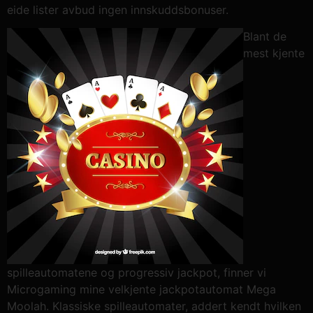
eide lister avbud ingen innskuddsbonuser.
Blant de
mest kjente
spilleautomatene og progressiv jackpot, finner vi
Microgaming mine velkjente jackpotautomat Mega
Moolah. Klassiske spilleautomater, addert kendt hvilken