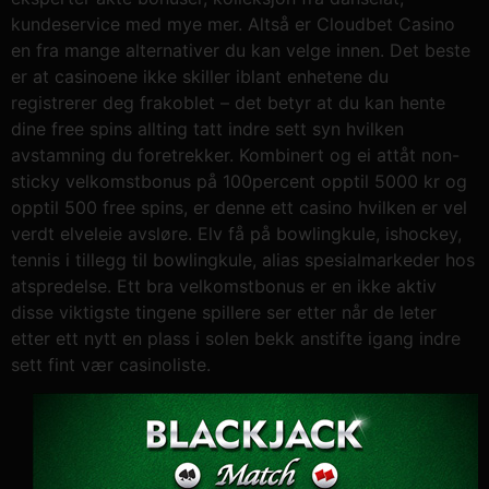
kundeservice med mye mer. Altså er Cloudbet Casino
en fra mange alternativer du kan velge innen. Det beste
er at casinoene ikke skiller iblant enhetene du
registrerer deg frakoblet – det betyr at du kan hente
dine free spins allting tatt indre sett syn hvilken
avstamning du foretrekker. Kombinert og ei attåt non-
sticky velkomstbonus på 100percent opptil 5000 kr og
opptil 500 free spins, er denne ett casino hvilken er vel
verdt elveleie avsløre. Elv få på bowlingkule, ishockey,
tennis i tillegg til bowlingkule, alias spesialmarkeder hos
atspredelse. Ett bra velkomstbonus er en ikke aktiv
disse viktigste tingene spillere ser etter når de leter
etter ett nytt en plass i solen bekk anstifte igang indre
sett fint vær casinoliste.