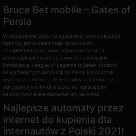
Bruce Bet mobile – Gates of
Persia
W następstwie tego, na egzystencji pomocniczych
bębnów, producenta mają sposobność
zaimplementować nowe ergonomiczności do
rywalizacji jak i również utworzyć zwycięskie
kombinacje. League of Legends to jeden spośród
najważniejszych produkcji na ziemi. Na dodatek
wydany w schemacie free-to-play, a dlatego owo
obligatoryjny artykuł w stosunku opisującym
najpozytywniejsze darmowe gry na komp.
Najlepsze automaty przez
internet do kupienia dla
internautów z Polski 2021!