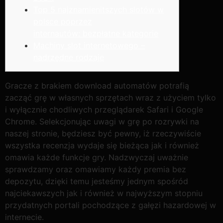
Top 5 najznamienitszych slotów w
polsce poprzez
internautów: bezpłatne kategorie
Machiny slot internetowego –
nadrzędne rodzaje
Gracze z brakiem download automatów potrafią
zacząć grę w własnych sprzętach wraz z użyciem tylko
i wyłącznie chodliwych przeglądarek Safari i Google
Chrome. Selekcjonując uwagi w grę po rozrywki na
naszej stronie, będziesz być pewny, iż rzeczywiście
wszystka recenzja wydaje się bieżąca jak i również
omawia każde funkcje gry.
Nadzwyczaj uważnie
sprawdzamy oraz omawiamy każdy premia bez
depozytu, dzięki temu jesteśmy jednym spośród
najciekawszych jak i również w najwyższym stopniu
przydatnych portali pochodzące z gałęzi hazardowej w
internecie.