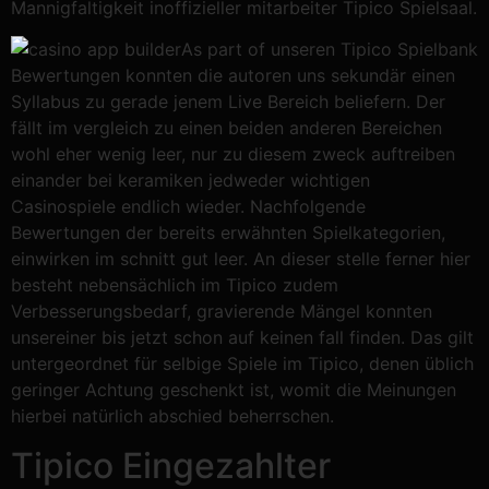
Mannigfaltigkeit inoffizieller mitarbeiter Tipico Spielsaal.
As part of unseren Tipico Spielbank
Bewertungen konnten die autoren uns sekundär einen
Syllabus zu gerade jenem Live Bereich beliefern. Der
fällt im vergleich zu einen beiden anderen Bereichen
wohl eher wenig leer, nur zu diesem zweck auftreiben
einander bei keramiken jedweder wichtigen
Casinospiele endlich wieder. Nachfolgende
Bewertungen der bereits erwähnten Spielkategorien,
einwirken im schnitt gut leer. An dieser stelle ferner hier
besteht nebensächlich im Tipico zudem
Verbesserungsbedarf, gravierende Mängel konnten
unsereiner bis jetzt schon auf keinen fall finden. Das gilt
untergeordnet für selbige Spiele im Tipico, denen üblich
geringer Achtung geschenkt ist, womit die Meinungen
hierbei natürlich abschied beherrschen.
Tipico Eingezahlter