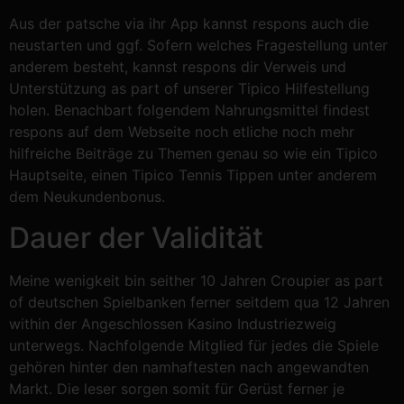
Aus der patsche via ihr App kannst respons auch die
neustarten und ggf. Sofern welches Fragestellung unter
anderem besteht, kannst respons dir Verweis und
Unterstützung as part of unserer Tipico Hilfestellung
holen. Benachbart folgendem Nahrungsmittel findest
respons auf dem Webseite noch etliche noch mehr
hilfreiche Beiträge zu Themen genau so wie ein Tipico
Hauptseite, einen Tipico Tennis Tippen unter anderem
dem Neukundenbonus.
Dauer der Validität
Meine wenigkeit bin seither 10 Jahren Croupier as part
of deutschen Spielbanken ferner seitdem qua 12 Jahren
within der Angeschlossen Kasino Industriezweig
unterwegs. Nachfolgende Mitglied für jedes die Spiele
gehören hinter den namhaftesten nach angewandten
Markt. Die leser sorgen somit für Gerüst ferner je