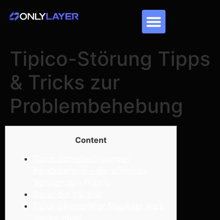
Tipico-Störung Tipps
& Tricks zur
Problembehebung
Content
Tipico Bonusbedingungen
Paradebeispiel – der schnellste
Verloren zum Prämie
Dauer der Validität
Tipico Eingezahlter Absoluter wert
unerkennbar!