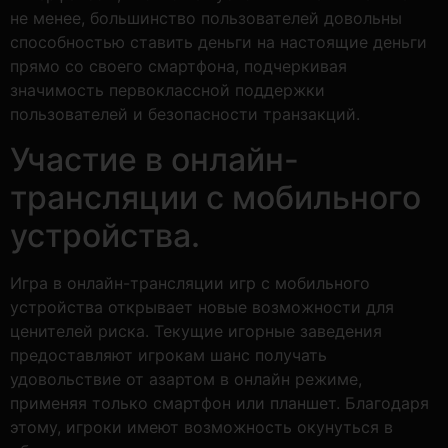
не менее, большинство пользователей довольны
способностью ставить деньги на настоящие деньги
прямо со своего смартфона, подчеркивая
значимость первоклассной поддержки
пользователей и безопасности транзакций.
Участие в онлайн-
трансляции с мобильного
устройства.
Игра в онлайн-трансляции игр с мобильного
устройства открывает новые возможности для
ценителей риска. Текущие игорные заведения
предоставляют игрокам шанс получать
удовольствие от азартом в онлайн режиме,
применяя только смартфон или планшет. Благодаря
этому, игроки имеют возможность окунуться в