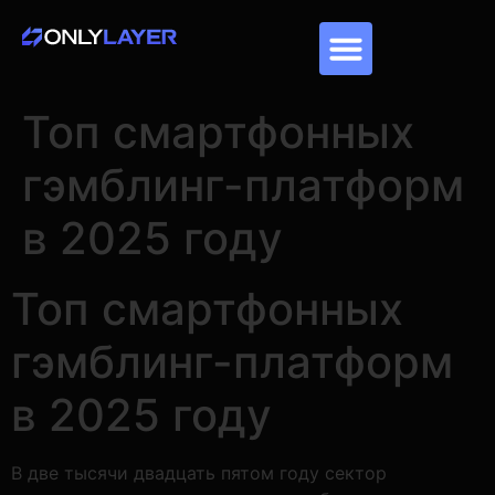
Топ смартфонных
гэмблинг-платформ
в 2025 году
Топ смартфонных
гэмблинг-платформ
в 2025 году
В две тысячи двадцать пятом году сектор