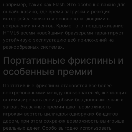
например, таких как Flash. Это особенно важно для
онлайн казино, где время загрузки и реакция
интерфейса являются основополагающими в
сохранении клиентов. Кроме того, поддерживание
HTML5 всеми новейшими браузерами гарантирует
устойчивую эксплуатацию веб-приложений на
разнообразных системах.
Портативные фриспины и
особенные премии
Портативные фриспины становятся все более
востребованными между пользователей, желающих
оптимизировать свои добычи без дополнительных
затрат. Указанные премии дают возможность
игрокам вертеть цилиндры одноруких бандитов
даром, при этом сохраняя возможность выигрыша
реальных денег. Особо выгодно использовать