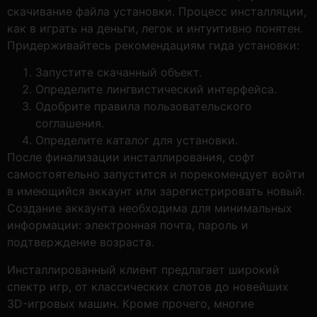
скачивание файла установки. Процесс инсталляции,
как в играть на деньги, легок и интуитивно понятен.
Придерживайтесь рекомендациям гида установки:
Запустите скачанный объект.
Определите лингвистический интерфейса.
Одобрите правила пользовательского
соглашения.
Определите каталог для установки.
После финализации инсталлирования, софт
самостоятельно запустится и порекомендует войти
в имеющийся аккаунт или зарегистрировать новый.
Создание аккаунта необходима для минимальных
информации: электронная почта, пароль и
подтверждение возраста.
Инсталлированный клиент предлагает широкий
спектр игр, от классических слотов до новейших
3D-игровых машин. Кроме прочего, многие