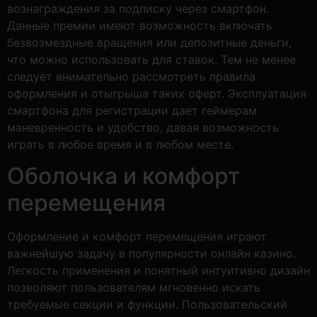
вознаграждения за подписку через смартфон.
Данные премии имеют возможность включать
безвозмездные вращения или депозитные деньги,
что можно использовать для ставок. Тем не менее
следует внимательно рассмотреть правила
оформления и отыгрыша таких оферт. Эксплуатация
смартфона для регистрации дает геймерам
маневренность и удобство, давая возможность
играть в любое время и в любом месте.
Оболочка и комфорт
перемещения
Оформление и комфорт перемещения играют
важнейшую задачу в популярности онлайн казино.
Легкость применения и понятный интуитивно дизайн
позволяют пользователям мгновенно искать
требуемые секции и функции. Пользовательский