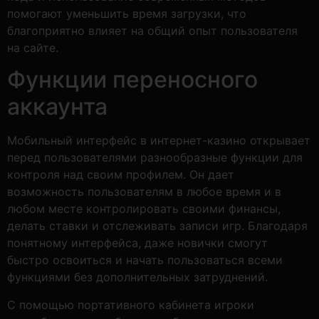
помогают уменьшить время загрузки, что
благоприятно влияет на общий опыт пользователя
на сайте.
Функции переносного
аккаунта
Мобильный интерфейс в интернет-казино открывает
перед пользователями разнообразные функции для
контроля над своим профилем. Он дает
возможность пользователям в любое время и в
любом месте контролировать своими финансы,
делать ставки и отслеживать записи игр. Благодаря
понятному интерфейса, даже новички смогут
быстро освоиться и начать пользоваться всеми
функциями без дополнительных затруднений.
С помощью портативного кабинета игроки