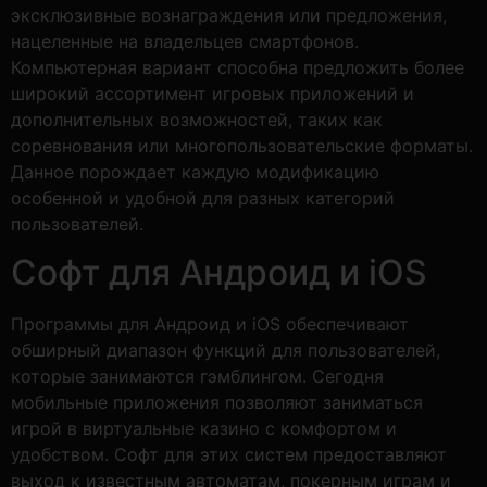
эксклюзивные вознаграждения или предложения,
нацеленные на владельцев смартфонов.
Компьютерная вариант способна предложить более
широкий ассортимент игровых приложений и
дополнительных возможностей, таких как
соревнования или многопользовательские форматы.
Данное порождает каждую модификацию
особенной и удобной для разных категорий
пользователей.
Софт для Андроид и iOS
Программы для Андроид и iOS обеспечивают
обширный диапазон функций для пользователей,
которые занимаются гэмблингом. Сегодня
мобильные приложения позволяют заниматься
игрой в виртуальные казино с комфортом и
удобством. Софт для этих систем предоставляют
выход к известным автоматам, покерным играм и