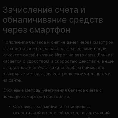
Зачисление счета и
обналичивание средств
через смартфон
Пополнение баланса и снятие денег через смартфон
становятся все более распространенными среди
клиентов онлайн казино Игровые автоматы. Данное
касается с удобством и скоростью действий, а ещё
с надёжностью. Участники способны применять
различные методы для контроля своими деньгами
на сайте.
Ключевые методы увеличения баланса счета с
помощью смартфон состоят из:
Сотовые транзакции: это предельно
оперативный и простой метод, позволяющий