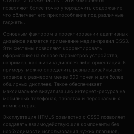
а также
. Эти компоненты
Статья
часть
позволяют более точно упорядочить содержание,
что облегчает его приспособление под различные
гаджеты.
Основным фактором в проектировании адаптивных
дизайнов является применение медиа-правил CSS3.
Эти системы позволяют корректировать
оформление на основе параметров устройства,
например, как ширина дисплея либо ориентация. К
примеру, можно определить разные дизайны для
экранов с размером менее 600 точек и для более
обширных дисплеев. Такое обеспечивает
максимальное визуализацию интернет-ресурса на
мобильных телефонах, таблетах и персональных
компьютерах.
Эксплуатация HTML5 совместно с CSS3 позволяет
создавать взаимодействующие компоненты без
необходимости использования чужих плагинов,