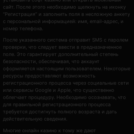
сайт. После этого необходимо щелкнуть на иконку
“Регистрация” и заполнить поля в несложную анкету
с персональной информацией: имя, email-адрес, и
номер телефона.
После указанного система отправит SMS с паролем
проверки, что следует ввести в предназначенное
поле. Это гарантирует дополнительный степень
безопасности, обеспечивая, что аккаунт
оформляется настоящим пользователем. Некоторые
ресурсы предоставляют возможность
регистрационного процесса через социальные сети
или сервисы Google и Apple, что существенно
облегчает процедуру. Необходимо осознавать, что
для правильной регистрационного процесса
требуется достигнуть полного возраста и дать
действительную сведения.
Многие онлайн казино к тому же дают