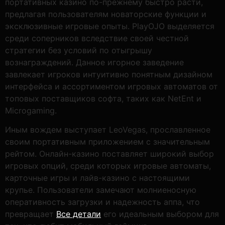
портативных казино по-прежнему быстро расти,
предлагая пользователям новаторские функции и
эксклюзивные игровые опыты. PlayOJO выделяется
среди соперников вследствие своей честной
стратегии без условий по отыгрышу
вознаграждений. Данное игорное заведение
завлекает игроков интуитивно понятным дизайном
интерфейса и ассортиментом игровых автоматов от
топовых поставщиков софта, таких как NetEnt и
Microgaming.
Иным вождем выступает LeoVegas, прославленное
своим портативным приложением с значительным
рейтом. Онлайн-казино поставляет широкий выбор
игровых опций, среди которых игровые автоматы,
карточные игры и лайв-казино с настоящими
крупье. Пользователи замечают молниеносную
оперативность загрузки и надежность аппа, что
превращает
Все детали
его идеальным выбором для