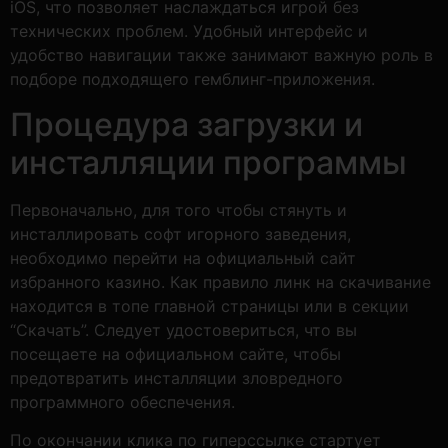
iOS, что позволяет наслаждаться игрой без
технических проблем. Удобный интерфейс и
удобство навигации также занимают важную роль в
подборе подходящего гемблинг-приложения.
Процедура загрузки и
инсталляции программы
Первоначально, для того чтобы стянуть и
инсталлировать софт игорного заведения,
необходимо перейти на официальный сайт
избранного казино. Как правило линк на скачивание
находится в топе главной страницы или в секции
“Скачать”. Следует удостовериться, что вы
посещаете на официальном сайте, чтобы
предотвратить инсталляции зловредного
программного обеспечения.
По окончании клика по гиперссылке стартует