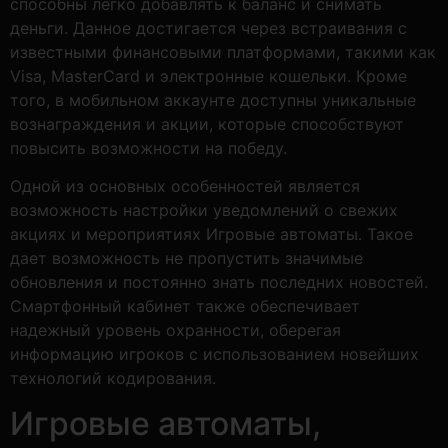
способны легко добавлять к баланс и снимать
деньги. Данное достигается через встраивания с
известными финансовыми платформами, такими как
Visa, MasterCard и электронные кошельки. Кроме
того, в мобильном аккаунте доступны уникальные
вознаграждения и акции, которые способствуют
повысить возможности на победу.
Одной из основных особенностей является
возможность настройки уведомлений о свежих
акциях и мероприятиях Игровые автоматы. Такое
дает возможность не пропустить значимые
обновления и постоянно знать последних новостей.
Смартфонный кабинет также обеспечивает
надежный уровень охранности, оберегая
информацию игроков с использованием новейших
технологий кодирования.
Игровые автоматы,