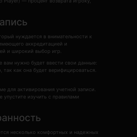
 Player) — процент возврата игроку,
запись
оторый нуждается в внимательности к
 имеющего аккредитацией и
ей и широкий выбор игр.
е вам нужно будет ввести свои данные:
 так как она будет верифицироваться.
ме для активирования учетной записи.
Не упустите изучить с правилами
ранность
яется несколько комфортных и надежных