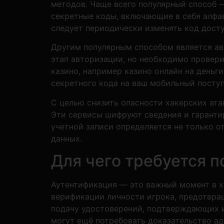
методов. Чаще всего популярный способ —
секретные коды, включающие в себя алфав
следует периодически изменять код дост
Другим популярным способом является ав
этап авторизации, но необходимо провери
казино, например казино онлайн на деньг
секретного кода на ваш мобильный посту
С целью снизить опасности хакерских ата
Эти сервисы шифруют сведения и гаранти
учетной записи определяется не только о
данных.
Для чего требуется 
Аутентификация — это важный момент в хо
верификации личности игрока, предотвра
подачу удостоверений, подтверждающих ид
могут ещё потребовать доказательство ад