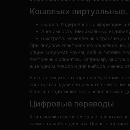
Кошельки виртуальные.
Охрана: Кодирование информации и 
Анонимность: Минимальные индивиду
Быстрота: Немедленные транзакции б
При подборе электронного кошелька необ
опций содержат PayPal, Skrill и Neteller
постоянных клиентов. Например, многие 
ещё одним поводом для выбора именно эт
Важно помнить, что при эксплуатации эл
советуется вдумчиво изучать положения 
деньги, продолжают быть безопасным и де
Цифровые переводы
Криптовалютные переводы стали ключевым
казино онлайн на деньги. Данные сервисы