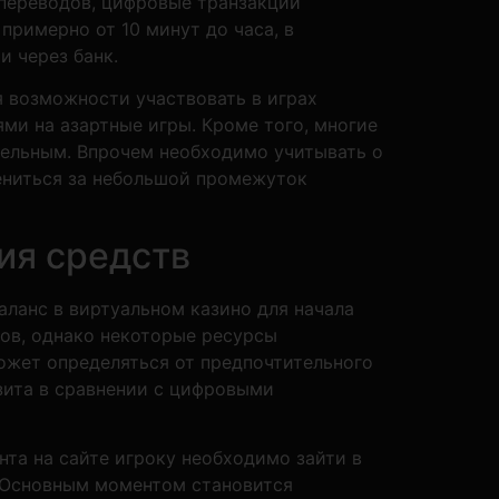
 переводов, цифровые транзакции
римерно от 10 минут до часа, в
и через банк.
я возможности участвовать в играх
ми на азартные игры. Кроме того, многие
тельным. Впрочем необходимо учитывать о
ениться за небольшой промежуток
ия средств
аланс в виртуальном казино для начала
ров, однако некоторые ресурсы
ожет определяться от предпочтительного
зита в сравнении с цифровыми
нта на сайте игроку необходимо зайти в
а. Основным моментом становится