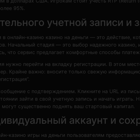
 в долларах США. Игрокам стоит учесть RTP (Return to
более 95%.
тельного учетной записи и 
 в онлайн-казино казино на деньги — это действие, к
ов. Начальный стадия — это выбор надежного казино,
ь, что сервис предлагает комфортные способы платеж
я нужно перейти на вкладку регистрации. В этом мест
ер. Крайне важно: вносите только свежую информацию,
гистрация”.
ообщение с подтверждением. Кликните на URL из пись
оянии зайти в свой учетную запись и начать играть. 
 могут существенно поднять ваш стартовый капитал.
дивидуальный аккаунт и сох
айн-казино игры на деньги пользователям предоставл