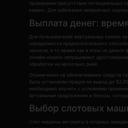
проверение присутствия потенциальных пл
казино. Для избежания неприятных сюрпр
Выплата денег: врем
Для пользователей виртуальных казино к
определяются предпочтительного способа п
часиков, в то время как в игры на деньги
онлайн-казино запрашивают удостоверени
обработки на несколько дней.
Ограничения на обналичивание средств та
быть установлен предел на вывод до $2,00
необходимо изучить с условиями примене
актуальные предложения и бонусы, которы
Выбор слотовых маш
Слот-машины автоматы в игорных заведен