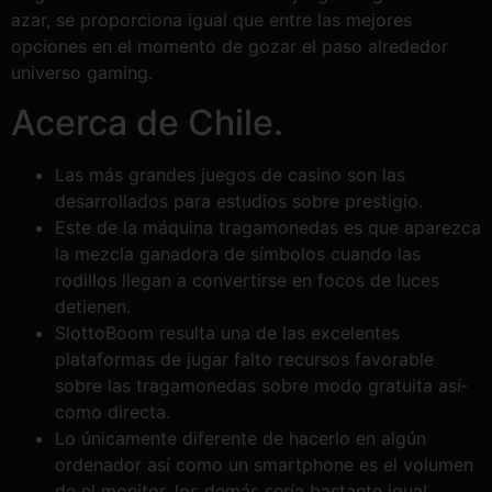
azar, se proporciona igual que entre las mejores
opciones en el momento de gozar el paso alrededor
universo gaming.
Acerca de Chile.
Las más grandes juegos de casino son las
desarrollados para estudios sobre prestigio.
Este de la máquina tragamonedas es que aparezca
la mezcla ganadora de símbolos cuando las
rodillos llegan a convertirse en focos de luces
detienen.
SlottoBoom resulta una de las excelentes
plataformas de jugar falto recursos favorable
sobre las tragamonedas sobre modo gratuita así­
como directa.
Lo únicamente diferente de hacerlo en algún
ordenador así­ como un smartphone es el volumen
de el monitor, los demás serí­a bastante igual.