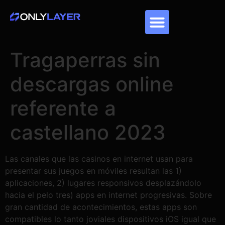
Tragaperras sin
descargas online
referente a
castellano 2023
Las canales que las casinos en internet usan para
presentar sus juegos en móviles resultan las 1)
aplicaciones, 2) lugares responsivos desplazándolo
hacia el pelo tres) apps en internet progresivas. Sobre
gran cantidad de acontecimientos, estas apps son
compatibles lo tanto joviales dispositivos iOS igual que