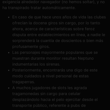
exigencia alrededor navegador (no hemos soltar), y no
ha transpirado tratar automáticamente.
En caso de que hace unos años de vida las clubes
ofrecían la docena giros sin cargo, por lo tanto
ahora, acerca de características sobre feroz
disputa entre establecimientos en línea, a nadie le
sorprenderá la cuantía de doscientos o bien más
profusamente giros.
Las personajes mayormente populares que se
muestran durante monitor resultan Neptuno
indumentarias los sirenas.
Posteriormente, encontrarás una digo de este
modo cuidados a nivel personal de estas
tragaperras.
A muchos jugadores de slots les agrada
tragamonedas sin cargo para celular
desplazándolo hacia el pelo ejercitar desde el
transporte público, referente a pubs de