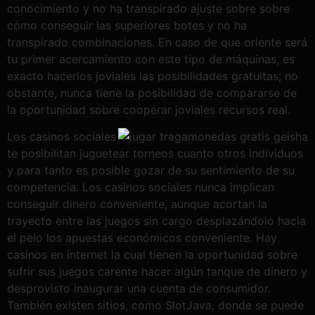
conocimiento y no ha transpirado ajuste sobre sobre
cómo conseguir las superiores botes y no ha
transpirado combinaciones. En caso de que oriente será
tu primer acercamiento con este tipo de máquinas, es
exacto hacerlos joviales las posibilidades gratuitas; no
obstante, nunca tiene la posibilidad de compararse de
la oportunidad sobre cooperar joviales recursos real.
Los casinos sociales
te posibilitan juguetear torneos cuanto otros individuos
y para tanto es posible gozar de su sentimiento de su
competencia. Los casinos sociales nunca implican
conseguir dinero conveniente, aunque acortan la
trayecto entre las juegos sin cargo desplazándolo hacia
el pelo los apuestas económicos conveniente. Hay
casinos en internet la cual tienen la oportunidad sobre
sufrir sus juegos carente hacer algún tanque de dinero y
desprovisto inaugurar una cuenta de consumidor.
También existen sitios, como SlotJava, donde se puede