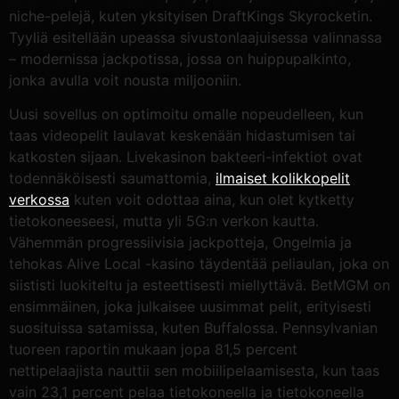
niche-pelejä, kuten yksityisen DraftKings Skyrocketin.
Tyyliä esitellään upeassa sivustonlaajuisessa valinnassa
– modernissa jackpotissa, jossa on huippupalkinto,
jonka avulla voit nousta miljooniin.
Uusi sovellus on optimoitu omalle nopeudelleen, kun
taas videopelit laulavat keskenään hidastumisen tai
katkosten sijaan. Livekasinon bakteeri-infektiot ovat
todennäköisesti saumattomia,
ilmaiset kolikkopelit
verkossa
kuten voit odottaa aina, kun olet kytketty
tietokoneeseesi, mutta yli 5G:n verkon kautta.
Vähemmän progressiivisia jackpotteja, Ongelmia ja
tehokas Alive Local -kasino täydentää peliaulan, joka on
siististi luokiteltu ja esteettisesti miellyttävä. BetMGM on
ensimmäinen, joka julkaisee uusimmat pelit, erityisesti
suosituissa satamissa, kuten Buffalossa. Pennsylvanian
tuoreen raportin mukaan jopa 81,5 percent
nettipelaajista nauttii sen mobiilipelaamisesta, kun taas
vain 23,1 percent pelaa tietokoneella ja tietokoneella