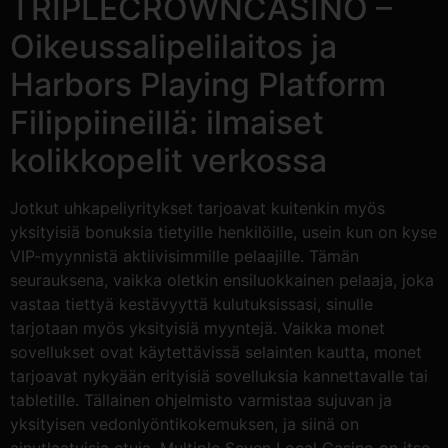
TRIPLECROWNCASINO –
Oikeussalipelilaitos ja
Harbors Playing Platform
Filippiineillä: ilmaiset
kolikkopelit verkossa
Jotkut uhkapeliyritykset tarjoavat kuitenkin myös
yksityisiä bonuksia tietyille henkilöille, usein kun on kyse
VIP-myynnistä aktiivisimmille pelaajille. Tämän
seurauksena, vaikka oletkin ensiluokkainen pelaaja, joka
vastaa tiettyä kestävyyttä kulutuksissasi, sinulle
tarjotaan myös yksityisiä myyntejä. Vaikka monet
sovellukset ovat käytettävissä selainten kautta, monet
tarjoavat nykyään erityisiä sovelluksia kannettavalle tai
tabletille. Tällainen ohjelmisto varmistaa sujuvan ja
yksityisen vedonlyöntikokemuksen, ja siinä on