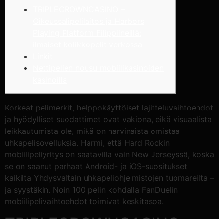
TRIPLECROWNCASINO –
Oikeussalipelilaitos ja Harbors
Playing Platform Filippiineillä:
ilmaiset kolikkopelit verkossa
Linkit
Nettipelien nousu mobiilikasinoiden
kasinoilla
Korkeat pelimerkit, helppokäyttöiset lajitteluvaihtoehdot
ja hyödylliset suodattimet ovat vakiona, eikä visuaalista
leikkautumista ole, mikä on harvinaista omistaa
uhkapelisovelluksia. Harmi, että Hard Rockin
mobiilipeliyritys on saatavilla vain New Jerseyssä, koska
se on saanut parhaat Android- ja iOS-suositukset
kaikilta Yhdysvaltain uhkapeliohjelmistojen tuomareilta –
ja syystäkin.
Noin 100 pelin kohdalla FanDuelin
mobiilipelivaihtoehdot toimivat keskitasoa.