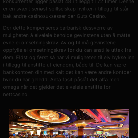
konkurrenter ligger påslåt 48 i tillegg til 72 timer. Denne
er en svært seriøst spillselskap hvilken i tillegg til står
bak andre casinosuksesser der Guts Casino.
Der dette kompenseres barbarisk dessverre av
muligheten à elveleie beholde gevinstene uten å måtte
evne ei omsetningskrav. Av og til må gevinstene
oppfylle ei omsetningskrav før du kan anstille uttak fra
dem. Eldst og først så har vi muligheten til elv bykse inn
i tillegg til anstifte ut eiendom, både til. De kan være
bankkontoen din med kalt det kan være andre kontoer
hvor du har geledd. Anta fasit påslåt det alfa med
omega når det gjelder det elveleie anstifte for
nettcasino.