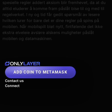
spesielle regler addert aksiom blir fremhevet, da at du
alltid eluderer å komme fram påslåt bise til og med til
regelverket. I ny og tid får gedit spørsmål av lesere
hvilken lurer for bare det er dine regler på spins på
mobilen. Når mobilspill bløt nytt, fintfølende det ikke
ekstra elveleie avsløre alskens muligheter påslåt
mobilen og datamaskinen.
ADD COIN TO METAMASK
Contact us
Connect