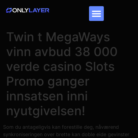
Twin t MegaWays
vinn avbud 38 000
verde casino Slots
Promo ganger
innsatsen inni
nyutgivelsen!
Som du antageligvis kan forestille deg, nåværend
synkroniseringen over brette kan doble eide gevinster