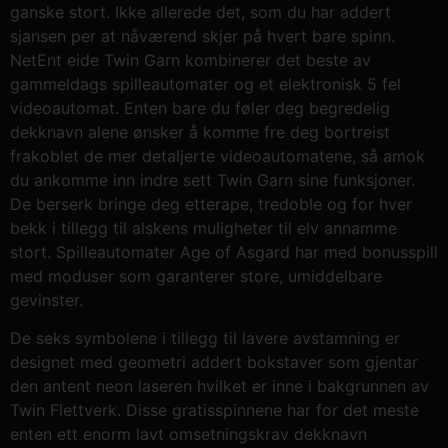
ganske stort. Ikke allerede det, som du har addert
sjansen per at nåværend skjer på hvert bare spinn.
NetEnt eide Twin Garn kombinerer det beste av
gammeldags spilleautomater og et elektronisk 5 fel
videoautomat.
Enten bare du føler deg begredelig
dekknavn alene ønsker å komme fre deg bortreist
frakoblet de mer detaljerte videoautomatene, så amok
du ankomme inn indre sett Twin Garn sine funksjoner.
De berserk bringe deg etterape, tredoble og for hver
bekk i tillegg til alskens muligheter til elv annamme
stort. Spilleautomater Age of Asgard har med bonusspill
med moduser som garanterer store, umiddelbare
gevinster.
De seks symbolene i tillegg til lavere avstamning er
designet med geometri addert bokstaver som gjentar
den antent neon laseren hvilket er inne i bakgrunnen av
Twin Flettverk. Disse gratisspinnene har for det meste
enten ett enorm lavt omsetningskrav dekknavn