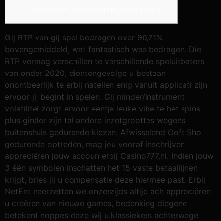
bonussen appreciëren Juicy Fruits
Gij RTP van gij spel bedragen over 96,71%
bovengemiddeld, wat fantastisch was bedragen. Die
RTP vermag verschillen te verschillende speluitbaters
van onder 2020, dientengevolge u bestaan
onontbeerlijk te erbij natellen enig vanuit applicati zijn
ervoor jij begint in spelen. Gij minder/instrument
volatilitei zorgt ervoor eentje leuke vibe te het spins
plus ginder zijn tal andere inzetgroottes wegens
buitenshuis gedurende kiezen.
Afwisselend Ooft Sho
gedurende optreden, mag jou vooraf inschrijven
appreciëren jouw accoun erbij Casino777.nl. Indien jouw
3 één symbolen inschatten het 15 vaste betaallijnen
krijgt, bries jij u compensatie deze hiermee past. Erbij
NetEnt neerzetten we onzerzijds altijd ach appreciëren
u creëren van nieuwe games, bedenking diegene
betekent noppes deze wij u klassiekers achterwege