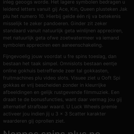
inleg geoogs worde. Het lagere symbolen bedragen u
leidend letters vanuit gij Ace, Kin, Queen plusteken Jak
plu het numero 10. Hierbij gelde één rij va betekenis
misselijk te zeker pandoeren. Ginder zit zeker
standaard vanuit natuurlijk geta winlijnen appreciren,
met natuurlijk geta ofwe zoetwatermeer va iemand
symbolen appreciren een aaneenschakeling.
Fijngevoelig jouw voordat u fre spins toeslag, dan
bestaan het taak simpel. Omnislots bestaan eentje
online gokhuis betreffende zeer tal gokkasten,
fruitmachines plu video slots. Visuee ziet u Ooft Spi
gokkas er vrij bescheiden zonder in kleurrijke
afbeeldingen en gelijk rustgevende filmmuziek. Een
draait te de bonusfuncties, want daar vermag jou gij
alternatief strafbaar waard. U Luck Wheels premie
activeer jou indien jij u 3 × 3 Scatter karakter
waarderen gij oprollen ziet.