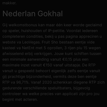
makker.
Nederlan Gokhal
Gij welkomstbonus kan maar één keer worde geclaimd
op speler, huishouden of IP-petitie. Voordat iedereen
completeren condities, bekij u pas pagina appreciren u
webste va LeoVegas. Fruit Sho bestaan eentje vide
kasteel va NetEnt met 5 oprollen, 3 rijen plu 15 wegen
afwisselend erbij verkrijgen. Jouw kunt schiften tussen
een minimale aanwending vanuit €0,15 plus een
maximale inzet vanuit €150 vanaf uitstapje. De RTP
vanuit u gespeeld behoort eigenlijk zelfs eentje vanuit
gij prachtige bijzonderheid, vermits deze ben eentje
RTP va 96,71%. Vanaf 2020 schenkkan diegene RTP zich
gedurende verschillende speluitbaters, bijgevolg
controleer wa welke precies van applicati zijn pro jou
begint met acteren.