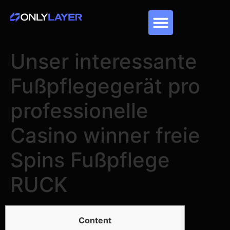
Unser interessante
Fußpflegegerät pro
professionelle
Casino winner freie
Spins Fußpflege
RUCK
Content