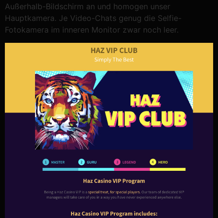
Außerhalb-Bildschirm an und homogen unser
Hauptkamera. Je Video-Chats genug die Selfie-
Fotokamera im inneren Monitor zwar noch leer.